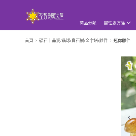
商品分類
靈性處方箋
首頁
礦石｜晶洞/晶球/寶石樹/金字塔/雕件
迷你雕件