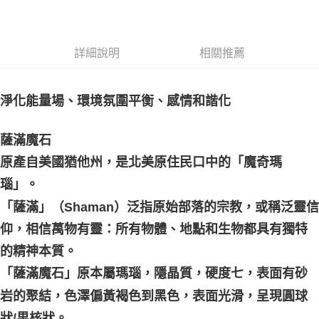
郵局幫你送（離島）
每筆NT$80，滿NT$3,000(含以上)免運費
詳細說明
相關推薦
付款後門市自取
免運費
淨化能量場、環境氛圍平衡、感情和諧化
薩滿魔石
原產自美國猶他州，是北美原住民口中的「魔奇瑪
瑙」。
「薩滿」（Shaman）泛指原始部落的宗教，或稱泛靈信
仰，相信萬物有靈：所有物體、地點和生物都具有獨特
的精神本質。
「薩滿魔石」原本屬瑪瑙，隱晶質，硬度七，表面有砂
岩的聚結，色澤偏黃褐色到黑色，表面光滑，呈現圓球
狀/果核狀。