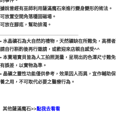
的事件。
據說曾經有巫師利用薩滿魔石來進行變身變形的術法。
可放置空間角落穩固磁場。
可放在腳底，幫助排濁。
______________________________
• 水晶礦石為大自然的禮物，天然礦缺在所難免，高標者
請自行斟酌後再行邀請，或歡迎來店親自感受^^
• 本賣場寶貝皆為人工拍照測量，呈現出的色澤尺寸難免
有誤差，以實物為準。
• 晶礦之靈性功能僅供參考，效果因人而異，宜作輔助保
養之用，不可取代必要之醫療行為。
其他薩滿魔石>>
點我去看看