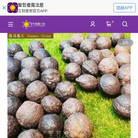
聖哲曼魔法屋
開啟APP
立刻使用官方APP
0
1
/
5