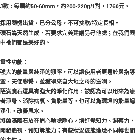
J款 : 每顆約50-60mm，約200-220g/1對，1760元。
採用隨機出貨，已分公母，不可挑款/特定長相。
礦石為天然生成，若要求完美建議另尋他處；在我們眼
中祂們都是美好的。
______________________________
靈性功能：
強大的能量與純淨的頻率，可以讓使用者更易於與指導
靈、天使聯繫，並獲得來自大地之母的滋潤。
薩滿魔石還具有強大的淨化作用，被認為可以用來為患
者淨身、消除病氣、負能量等，也可以為環境的能量場
淨化，改善風水。
將薩滿魔石放在眉心輪處靜心，增進覺知力、洞察力，
開發遙視、預知等能力；有些狀況還能獲悉不同轉世間