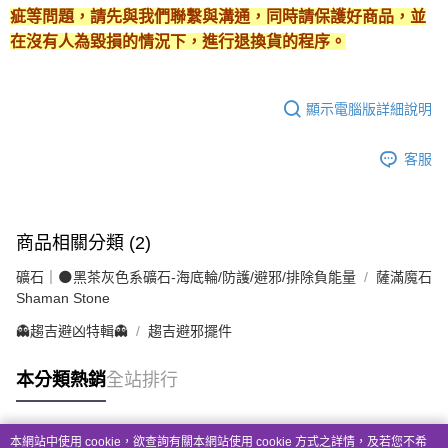
疵等問題，請先與我們聯繫與溝通，同時請保護好商品，並
在沒有人為毀損的情況下，進行退換貨的程序。
顯示電腦版詳細說明
客服
商品相關分類 (2)
礦石｜🌑黑茶灰色系礦石-海底輪/防護/避邪/排除負能量
薩滿魔石
Shaman Stone
👻趨吉避凶特輯👻
趨吉避邪擺件
本分類熱銷
全站排行
本網站中使用 cookie，欲查詢有關本網站使用 cookie 方式之詳情，及若您不希