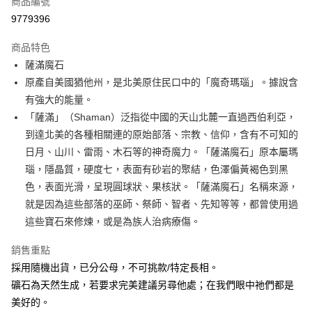
商品編號
超商取貨付款
9779396
LINE Pay
商品特色
Apple Pay
薩滿魔石
原產自美國猶他州，是北美原住民口中的「魔奇瑪瑙」。據說含
街口支付
有強大的能量。
悠遊付
「薩滿」（Shaman）泛指從中國的天山北麓一直過西伯利亞，
到達北美的各種相關連的原始部落、宗教、信仰，含有不可知的
ATM付款
日月、山川、雷雨、木石等的神奇魔力。「薩滿魔石」原本屬瑪
瑙，隱晶質，硬度七，表面有砂岩的聚結，色澤偏黃褐色到黑
運送方式
色，表面光滑，呈現圓球狀、果核狀。「薩滿魔石」名稱來源，
全家取貨付款
就是因為這些部落的巫師、祭師、智者、先知等等，都曾使用過
每筆NT$80，滿NT$3,000(含以上)免運費
這些寶石來修煉，或是為族人治病療傷。
7-11取貨付款
銷售重點
每筆NT$80，滿NT$3,000(含以上)免運費
採用隨機出貨，已分公母，不可挑款/特定長相。
賣家宅配幫您送（台灣）
礦石為天然生成，若要求完美建議另尋他處；在我們眼中祂們都是
美好的。
每筆NT$80，滿NT$3,000(含以上)免運費