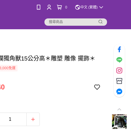
0
中文 (繁體)
爛獨角獸15公分高＊雕塑 雕像 擺飾＊
3,000免運
40