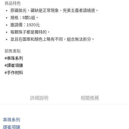
商品特色
Apple Pay
原礦拋光，礦缺是正常現象，完美主義者請繞道。
規格：8顆1組。
街口支付
邀請價：1920元
悠遊付
每顆珠子都是獨特的，
並且在圖案和顏色上略有不同，組合無法拆分。
ATM付款
銷售重點
運送方式
#串珠系列
全家取貨付款
#譚崔項鍊
每筆NT$80，滿NT$3,000(含以上)免運費
#手作材料
7-11取貨付款
每筆NT$80，滿NT$3,000(含以上)免運費
詳細說明
相關推薦
賣家宅配幫您送（台灣）
每筆NT$80，滿NT$3,000(含以上)免運費
串珠系列
郵局幫你送（離島）
譚崔項鍊
每筆NT$80，滿NT$3,000(含以上)免運費