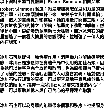
以下資料由聖哲曼翻譯自Robert Simmons相關文章
Robert Simmons寫道：祂是增加冥想深度和力量的重
要石頭，可以讓頭腦鎮靜下來，並幾乎立即打開頂輪；
讓一個人的意識提升和擴展。祂的能量打開第三眼，以
及位於後腦勺的神之口脈輪，能量向下移動到喉輪，然
後是心臟，最終滲透並刺激七大脈輪。藍冰冰河石的能
量創造了一個極大擴展的意識領域，並增強了一個人的
內在認知。
冰川石可以提供一種治療作用，消除壓力並解除疲勞狀
態。冰川石是療癒師在身體佈局中使用的絕佳石頭，因
為祂可以使客戶完全放鬆和敞開；也為療癒師自己提供
了同樣的體驗。有睡眠困難的人可能會發現，睡前使用
冰川石進行短暫的冥想，可以更容易地平息思緒並進入
愉快的睡眠。 攜帶一塊冰川石可以帶來持續的內心平
靜，可以幫助其他人與自己內心的平靜建立聯繫。
冰川石也可以為身體的能量帶來優雅和秩序。祂提醒身