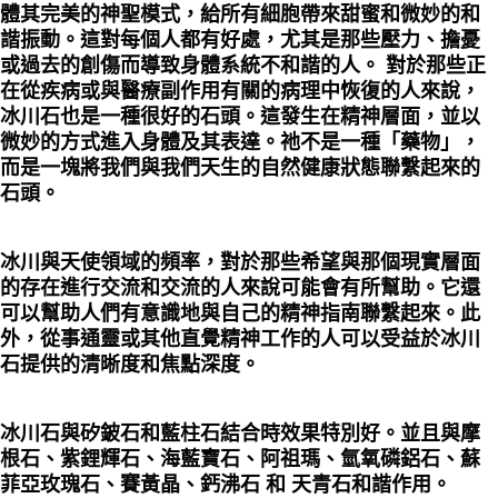
體其完美的神聖模式，給所有細胞帶來甜蜜和微妙的和
諧振動。這對每個人都有好處，尤其是那些壓力、擔憂
或過去的創傷而導致身體系統不和諧的人。 對於那些正
在從疾病或與醫療副作用有關的病理中恢復的人來說，
冰川石也是一種很好的石頭。這發生在精神層面，並以
微妙的方式進入身體及其表達。祂不是一種「藥物」，
而是一塊將我們與我們天生的自然健康狀態聯繫起來的
石頭。
冰川與天使領域的頻率，對於那些希望與那個現實層面
的存在進行交流和交流的人來說可能會有所幫助。它還
可以幫助人們有意識地與自己的精神指南聯繫起來。此
外，從事通靈或其他直覺精神工作的人可以受益於冰川
石提供的清晰度和焦點深度。
冰川石與矽鈹石和藍柱石結合時效果特別好。並且與摩
根石、紫鋰輝石、海藍寶石、阿祖瑪、氫氧磷鋁石、蘇
菲亞玫瑰石、賽黃晶、鈣沸石 和 天青石和諧作用。