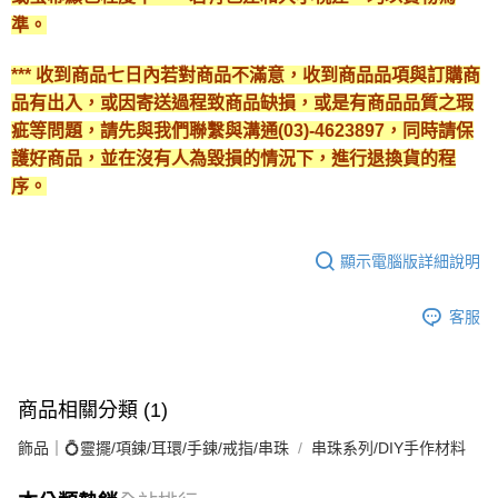
準。
*** 收到商品七日內若對商品不滿意，收到商品品項與訂購商
品有出入，或因寄送過程致商品缺損，或是有商品品質之瑕
疵等問題，請先與我們聯繫與溝通(03)-4623897，同時請保
護好商品，並在沒有人為毀損的情況下，進行退換貨的程
序。
顯示電腦版詳細說明
客服
商品相關分類 (1)
飾品｜💍靈擺/項鍊/耳環/手鍊/戒指/串珠
串珠系列/DIY手作材料