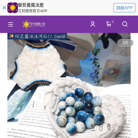
聖哲曼魔法屋
開啟APP
立刻使用官方APP
0
1
/
5