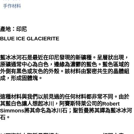
手作材料
付款後門市自取
免運費
產地：印尼
BLUE ICE GLACIERITE
藍冰冰河石是最近在印尼發現的新礦種。呈層狀出現，
原礦通常中心為白色，邊緣為濃鬱的藍色。藍色區域的
外側有黑色或灰色的外殼。該材料由緊密共生的晶體組
成，形成固體塊。
這種材料與我們以前見過的任何材料都非常不同。由於
其藍白色讓人想起冰川，阿賽斯特萊公司的Robert
Simmons將其命名為冰川石；聖哲曼將其譯為藍冰冰河
石。