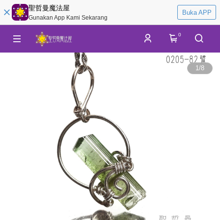
聖哲曼魔法屋
Buka APP
Gunakan App Kami Sekarang
0
1
/
8