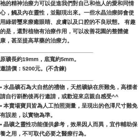
祂的精神治療力可以促進我們對自己和他人的愛和同情
心，觸及內在靈性，並顯現出來。一些水晶治療師會使
用綠碧璽來療癒眼睛、皮膚以及口腔的不良狀態。 有趣
的是，還對植物有治療作用，可以改善花園的整體健
康，甚至提高草藥的治療力。
______________________________
原礦長約19mm，底寬約5mm。
邀請價：5200元。(不含鍊)
______________________________
• 水晶礦石為大自然的禮物，天然礦缺在所難免，高標者
請自行斟酌後再行邀請，或歡迎來店親自感受^^
• 本賣場寶貝皆為人工拍照測量，呈現出的色澤尺寸難免
有誤差，以實物為準。
• 晶礦之靈性功能僅供參考，效果因人而異，宜作輔助保
養之用，不可取代必要之醫療行為。