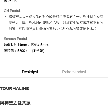
9608940
LINE Pay
Ciri Produk
Apple Pay
綠碧璽是大自然提供的對心輪最好的療癒石之一。與神聖之愛有
著強大共鳴，與地球的能量相協調，對所有生物有著積極正向的
JKOPAY
影響，可以增強與動植物的連結，也常作為的豐盛招財水晶。
Easy Wallet
Sorotan Produk
Pemindahan ATM
原礦長約19mm，底寬約5mm。
邀請價：5200元。(不含鍊)
Pilihan Penghantaran
全家取貨付款
NT$80/pesanan | Penghantaran percuma untuk pesanan
Deskripsi
Rekomendasi
NT$3,000 atau lebih
7-11取貨付款
TOURMALINE
NT$80/pesanan | Penghantaran percuma untuk pesanan
NT$3,000 atau lebih
⁡ ⁡
與神聖之愛共振
賣家宅配幫您送（台灣）