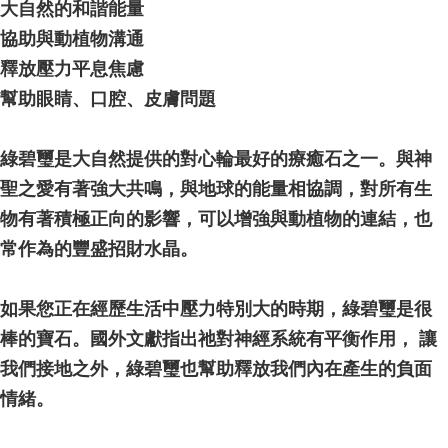
NT$80/pesanan | Penghantaran percuma untuk pesanan
大自然的和諧能量
NT$3,000 atau lebih
協助與動植物溝通
釋放壓力平息焦慮
郵局幫你送（離島）
NT$80/pesanan | Penghantaran percuma untuk pesanan
幫助眼睛、口腔、皮膚問題
NT$3,000 atau lebih
⁡ ⁡
綠碧璽是大自然提供的對心輪最好的療癒石之一。與神
付款後門市自取
Penghantaran percuma
聖之愛有著強大共鳴，與地球的能量相協調，對所有生
物有著積極正向的影響，可以增強與動植物的連結，也
常作為的豐盛招財水晶。
如果您正在經歷生活中壓力特別大的時期，綠碧璽是很
棒的寶石。國外文獻指出祂對神經系統有平衡作用， 讓
我們接地之外，綠碧璽也幫助釋放我們內在產生的負面
情緒。