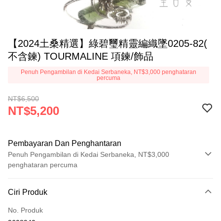
【2024土桑精選】綠碧璽精靈編織墜0205-82(
不含鍊) TOURMALINE 項鍊/飾品
Penuh Pengambilan di Kedai Serbaneka, NT$3,000 penghataran
percuma
NT$6,500
NT$5,200
Pembayaran Dan Penghantaran
Penuh Pengambilan di Kedai Serbaneka, NT$3,000
penghataran percuma
Kaedah Pembayaran
Ciri Produk
Kad Kredit (Bayaran Penuh)
No. Produk
Pengambilan di Kedai Serbaneka