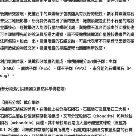
的部份混合並且被濺射到宇宙空間，橄欖隕鐵的形成就是這一事件的結果。
後期研究發現，橄欖石中的鎳鐵粒子包裹體具有良好的磁性，顯示其鎳鐵隕石
曾受古地磁影響。研究員們再提出了新的想法：橄欖隕鐵是由於小行星的熔融
金屬核心，經撞擊注入到原行星地幔較淺處，與橄欖石混合而成由於此機制也
可合理解釋先前的說法與所提之證據，而不受橄欖隕鐵源自星體核幔邊界的說
法所侷限。如此一來，橄欖隕鐵的石鐵交融，可能代表著不同星體間因猛烈碰
撞所造成的物質交流，橄欖隕鐵的星路歷程也因而重新改寫。
利用氧同位素、隕鐵和矽酸鹽的組成，橄欖隕鐵分為4個子群：主群
（PMG）、鷹站子群（PES）、輝石子群（PPX）、未分組的石鐵隕石（P-
ung）。
(部分段落引用自國立自然科學博物館)
【隕石分類】截自網路
根據隕石組成的差異，在傳統上被分為石隕石、石鐵隕石及鐵隕石三大類。
石隕石主要由矽酸鹽類礦物所組成，又可分球粒隕石（chondrite）和無球粒
隕石（achondrite）兩種。其中球粒隕石是由大量矽酸鹽質球粒（直徑為
0.1~2公釐）和顆粒非常細的基質所構成。石鐵質隕石則含有數量相當的石質