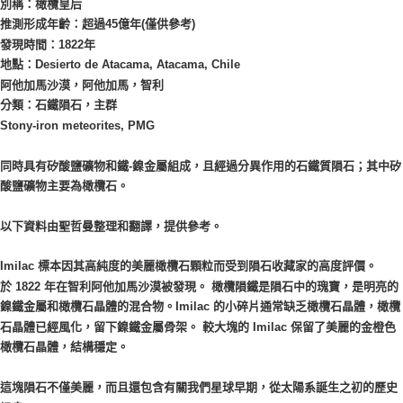
別稱：橄欖皇后
付款後門市自取
推測形成年齡：超過45億年(僅供參考)
免運費
發現時間：1822年
地點：Desierto de Atacama, Atacama, Chile
阿他加馬沙漠，阿他加馬，智利
分類：石鐵隕石，主群
Stony-iron meteorites, PMG
同時具有矽酸鹽礦物和鐵-鎳金屬組成，且經過分異作用的石鐵質隕石；其中矽
酸鹽礦物主要為橄欖石。
以下資料由聖哲曼整理和翻譯，提供參考。
Imilac 標本因其高純度的美麗橄欖石顆粒而受到隕石收藏家的高度評價。
於 1822 年在智利阿他加馬沙漠被發現。 橄欖隕鐵是隕石中的瑰寶，是明亮的
鎳鐵金屬和橄欖石晶體的混合物。Imilac 的小碎片通常缺乏橄欖石晶體，橄欖
石晶體已經風化，留下鎳鐵金屬骨架。 較大塊的 Imilac 保留了美麗的金橙色
橄欖石晶體，結構穩定。
這塊隕石不僅美麗，而且還包含有關我們星球早期，從太陽系誕生之初的歷史