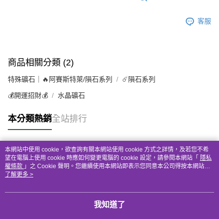
客服
商品相關分類 (2)
特殊礦石｜🔥阿賽斯特萊/隕石系列
☄️隕石系列
💰開運招財💰
水晶礦石
本分類熱銷
全站排行
本網站中使用 cookie，欲查詢有關本網站使用 cookie 方式之詳情，及若您不希
熱門標籤
望在電腦上使用 cookie 時應如何變更電腦的 cookie 設定，請參閱本網站「
隱私
權條款
」之 Cookie 聲明。您繼續使用本網站即表示您同意本公司得按本網站使
用條款之 Cookie 聲明使用 cookie。
了解更多 >
我知道了