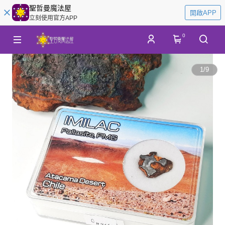
聖哲曼魔法屋
開啟APP
立刻使用官方APP
0
1
/
9