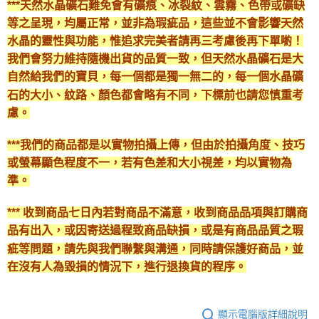
***天然水晶礦石難免會有礦痕、冰裂紋、雲霧、色帶或礦缺
等之呈現，均屬正常，並非為瑕疵品，這些並不會影響天然
水晶的靈性與功能，惟追求完美者請再三考慮後再下單喲！
我們會努力維持隨機出貨的品質一致，但天然水晶礦石是大
自然給我們的寶貝，每一個都是獨一無二的，每一個水晶礦
石的大小、紋路、顏色都會略有不同，下標前也請您慎重考
慮。
***我們的商品都是以實物拍攝上傳，但由於拍攝角度、技巧
或螢幕顯色程度不一，若有色差和大小視差，均以實物為
準。
*** 收到商品七日內若對商品不滿意，收到商品品項與訂購商
品有出入，或因寄送過程致商品缺損，或是有商品品質之瑕
疵等問題，請先與我們聯繫與溝通，同時請保護好商品，並
在沒有人為毀損的情況下，進行退換貨的程序。
顯示電腦版詳細說明