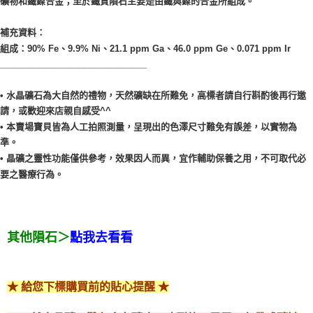
礦物和鐵鎳合金；至於鐵質隕石主要是由鐵與鎳的合金所組成。
補充資料：
組成：90% Fe、9.9% Ni、21.1 ppm Ga、46.0 ppm Ge、0.071 ppm Ir
______________________________
• 水晶礦石為大自然的禮物，天然礦缺在所難免，高標者請自行斟酌後再行邀
請，或歡迎來店親自感受^^
• 本賣場寶貝皆為人工拍照測量，呈現出的色澤尺寸難免有誤差，以實物為
準。
• 晶礦之靈性功能僅供參考，效果因人而異，宜作輔助保養之用，不可取代必
要之醫療行為。
其他隕石＞
點我去看看
★ 給您下標購買前的貼心提醒 ★