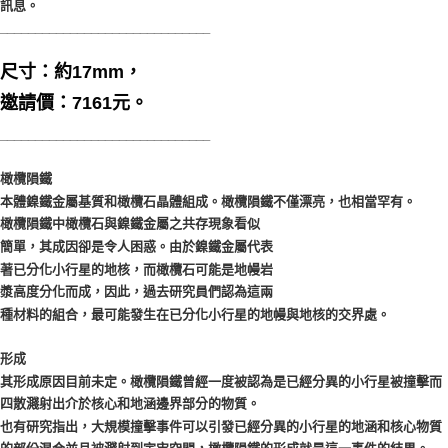
訊息。
______________________________
尺寸：約17mm，
邀請價：7161元。
______________________________
橄欖隕鐵
本體鎳鐵金屬基質和橄欖石晶體組成。橄欖隕鐵不僅漂亮，也相當罕有。
橄欖隕鐵中橄欖石與鎳鐵金屬之共存現象看似
簡單，其成因卻是令人困惑。由於鎳鐵金屬代表
著已分化小行星的地核，而橄欖石可能是地幔岩
漿高度分化而成，因此，過去研究員們認為這兩
種材料的組合，最可能發生在已分化小行星的地幔與地核的交界處。
形成
其形成原因目前未定。橄欖隕鐵曾經一度被認為是已經分異的小行星被撞擊而
四散濺射出介於核心和地涵邊界部分的物質。
也有研究指出，大規模撞擊事件可以引發已經分異的小行星的地涵和核心物質