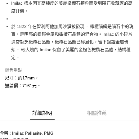
Apple Pay
Imilac 標本因其高純度的美麗橄欖石顆粒而受到隕石收藏家的高
度評價。
街口支付
悠遊付
於 1822 年在智利阿他加馬沙漠被發現。 橄欖隕鐵是隕石中的瑰
寶，是明亮的鎳鐵金屬和橄欖石晶體的混合物。Imilac 的小碎片
ATM付款
通常缺乏橄欖石晶體，橄欖石晶體已經風化，留下鎳鐵金屬骨
架。 較大塊的 Imilac 保留了美麗的金橙色橄欖石晶體，結構穩
運送方式
定。
全家取貨付款
每筆NT$80，滿NT$3,000(含以上)免運費
銷售重點
尺寸：約17mm，
7-11取貨付款
邀請價：7161元。
每筆NT$80，滿NT$3,000(含以上)免運費
賣家宅配幫您送（台灣）
每筆NT$80，滿NT$3,000(含以上)免運費
詳細說明
相關推薦
郵局幫你送（離島）
每筆NT$80，滿NT$3,000(含以上)免運費
全稱：Imilac Pallasite, PMG