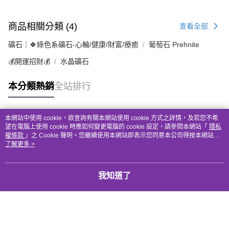
商品相關分類 (4)
查看全部
礦石｜🍀綠色系礦石-心輪/健康/財富/療癒
葡萄石 Prehnite
💰開運招財💰
水晶礦石
本分類熱銷
全站排行
本網站中使用 cookie，欲查詢有關本網站使用 cookie 方式之詳情，及若您不希
熱門標籤
望在電腦上使用 cookie 時應如何變更電腦的 cookie 設定，請參閱本網站「
隱私
權條款
」之 Cookie 聲明。您繼續使用本網站即表示您同意本公司得按本網站使
用條款之 Cookie 聲明使用 cookie。
了解更多 >
我知道了