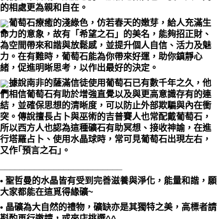
的相處更為親和自在。
葡萄石療癒的淺綠色，仿若春天的嫩芽，給人充滿生
命力的意象，故有「希望之石」的美名，能夠招正財、
為空間帶來和諧與放鬆感，並提升個人自信、活力及魅
力。在有難時，葡萄石能為你帶來好運，助你鎮靜心
緒，促進明晰思考，以作出最好的決定。
據說南非的薩滿信徒使用葡萄石已有數千年之久，他
們相信葡萄石有助於增強直覺以及與更高意識存有的連
結，並確保思想的清晰度，可以防止外部欺騙與內在衝
突。傳說擅長占卜與巫術的吉普賽人也常配戴葡萄石，
所以西方人也認為這種礦石有助冥想、接收神諭，在進
行塔羅占卜、使用水晶球時，常可見葡萄石出現左右，
又作｢預言之石｣。
_________________________
• 聖哲曼的水晶皆有受到完善滋養與淨化，能量和諧，願
大家都能在這覓得緣礦~
• 晶礦為大自然的禮物，礦缺亦是其獨特之美，高標者請
斟酌再行邀請，或來店挑選^^