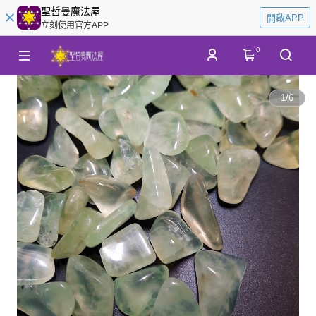
聖哲曼魔法屋
開啟APP
立刻使用官方APP
0
1
/
6