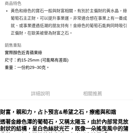
商品特色
Apple Pay
黃色和綠色的寶石一般與財富相關，有別於主偏財的黃水晶，綠
葡萄石主正財，可以提升事業運，非常適合想在事業上有一番成
街口支付
就、或事業遭遇低潮的朋友持有！金綠色的葡萄石能夠同時吸引
悠遊付
正偏財，在歐美被譽為財富之石。
ATM付款
銷售重點
實際顏色近青蘋果綠
運送方式
尺寸：約15-25mm (可能略有差距)
全家取貨付款
重量：一份約29~30克。
每筆NT$80，滿NT$3,000(含以上)免運費
7-11取貨付款
每筆NT$80，滿NT$3,000(含以上)免運費
詳細說明
相關推薦
賣家宅配幫您送（台灣）
財富，親和力，占卜預言&希望之石，療癒與和諧
每筆NT$80，滿NT$3,000(含以上)免運費
透著金綠色澤的葡萄石，又稱太陽玉，由於內部常見放
郵局幫你送（離島）
射狀的結構，呈白色絲狀光芒，既像一朵搖曳風中的蒲
每筆NT$80，滿NT$3,000(含以上)免運費