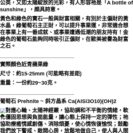
公英，又如太陽綻放的光彩，有人形容祂是「A bottle of
sunshine」，頗具詩意。
付款後門市自取
免運費
黃色和綠色的寶石一般與財富相關，有別於主偏財的黃
水晶，綠葡萄石主正財，可以提升事業運，非常適合想
在事業上有一番成就、或事業遭遇低潮的朋友持有！金
綠色的葡萄石能夠同時吸引正偏財，在歐美被譽為財富
之石。
_________________________
實際顏色近青蘋果綠
尺寸：約15-25mm (可能略有差距)
重量：一份約29~30克。
_________________________
葡萄石 Prehnite ~ 斜方晶系 Ca(AISi3O10)(OH)2
對應心輪、太陽神經叢，協助調和不平衡的情緒，軟
化僵固思想與負面能量，讓心態上保持一定的彈性；祂
協助療癒情感創傷、消除煩憂，使心情恢復愉悅；鼓勵
我們放下警戒、敞開心房，放鬆地做自己，使人與人間