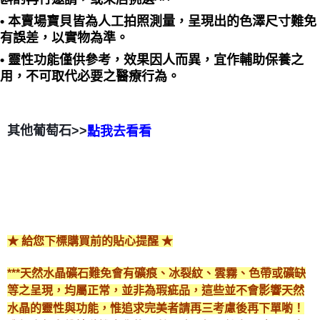
• 本賣場寶貝皆為人工拍照測量，呈現出的色澤尺寸難免
有誤差，以實物為準。
• 靈性功能僅供參考，效果因人而異，宜作輔助保養之
用，不可取代必要之醫療行為。
其他葡萄石>>
點我去看看
★ 給您下標購買前的貼心提醒 ★
***天然水晶礦石難免會有礦痕、冰裂紋、雲霧、色帶或礦缺
等之呈現，均屬正常，並非為瑕疵品，這些並不會影響天然
水晶的靈性與功能，惟追求完美者請再三考慮後再下單喲！