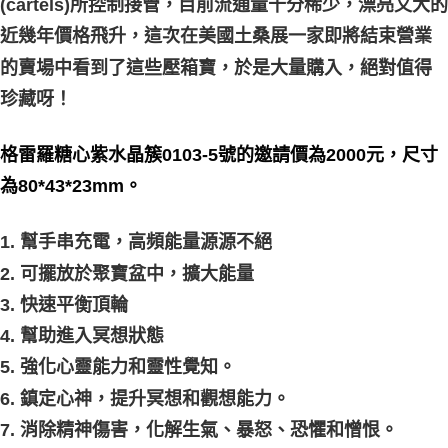
(cartels)所控制接管，目前流通量十分稀少，漂亮又大的
近幾年價格飛升，這次在美國土桑展一家即將結束營業
的賣場中看到了這些壓箱寶，於是大量購入，絕對值得
珍藏呀！
格雷羅糖心紫水晶簇0103-5號的邀請價為2000元，尺寸
為80*43*23mm。
1. 幫手串充電，高頻能量源源不絕
2. 可擺放於聚寶盆中，擴大能量
3. 快速平衡頂輪
4. 幫助進入冥想狀態
5. 強化心靈能力和靈性覺知。
6. 鎮定心神，提升冥想和觀想能力。
7. 消除精神傷害，化解生氣、暴怒、恐懼和憎恨。