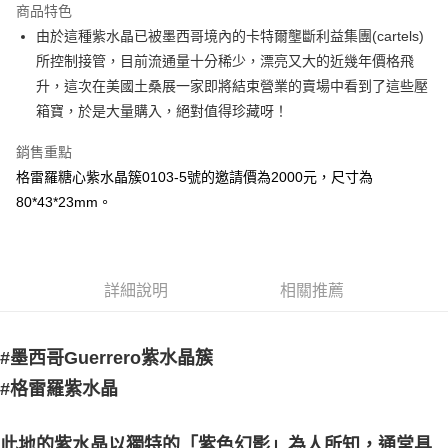
商品特色
Apple Pay
由於這種紫水晶已被墨西哥境內的卡特爾壟斷利益集團(cartels)
所控制接管，目前流通量十分稀少，漂亮又大的近幾年價格飛
街口支付
升，這次在美國土桑展一家即將結束營業的賣場中看到了這些壓
悠遊付
箱寶，於是大量購入，絕對值得珍藏呀！
ATM付款
銷售重點
格雷羅糖心紫水晶簇0103-5號的邀請價為2000元，尺寸為
運送方式
80*43*23mm。
全家取貨付款
每筆NT$80，滿NT$3,000(含以上)免運費
7-11取貨付款
詳細說明
相關推薦
每筆NT$80，滿NT$3,000(含以上)免運費
賣家宅配幫您送（台灣）
#墨西哥Guerrero紫水晶簇
每筆NT$80，滿NT$3,000(含以上)免運費
#格雷羅紫水晶
郵局幫你送（離島）
每筆NT$80，滿NT$3,000(含以上)免運費
此地的紫水晶以獨特的「紫色幻影」為人所知，通常具