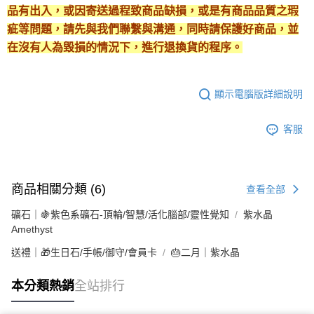
品有出入，或因寄送過程致商品缺損，或是有商品品質之瑕
疵等問題，請先與我們聯繫與溝通，同時請保護好商品，並
在沒有人為毀損的情況下，進行退換貨的程序。
顯示電腦版詳細說明
客服
商品相關分類 (6)
查看全部
礦石｜🍇紫色系礦石-頂輪/智慧/活化腦部/靈性覺知
紫水晶
Amethyst
送禮｜🎁生日石/手帳/御守/會員卡
🎂二月｜紫水晶
本分類熱銷
全站排行