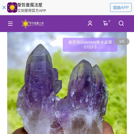
聖哲曼魔法屋
開啟APP
立刻使用官方APP
0
1
/
6