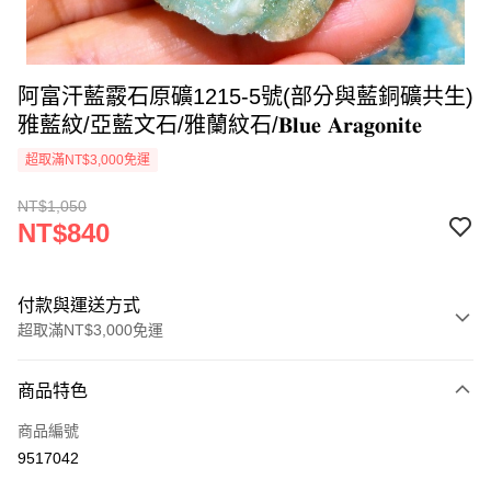
阿富汗藍霰石原礦1215-5號(部分與藍銅礦共生)
雅藍紋/亞藍文石/雅蘭紋石/𝐁𝐥𝐮𝐞 𝐀𝐫𝐚𝐠𝐨𝐧𝐢𝐭𝐞
超取滿NT$3,000免運
NT$1,050
NT$840
付款與運送方式
超取滿NT$3,000免運
付款方式
商品特色
信用卡一次付款
商品編號
超商取貨付款
9517042
LINE Pay