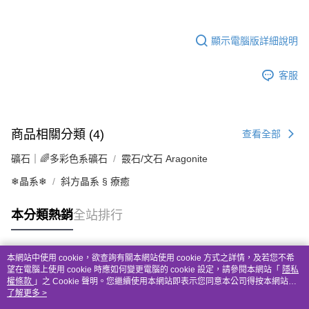
顯示電腦版詳細說明
客服
商品相關分類 (4)
查看全部
礦石｜🌈多彩色系礦石
霰石/文石 Aragonite
❄晶系❄
斜方晶系 § 療癒
本分類熱銷
全站排行
本網站中使用 cookie，欲查詢有關本網站使用 cookie 方式之詳情，及若您不希
熱門標籤
望在電腦上使用 cookie 時應如何變更電腦的 cookie 設定，請參閱本網站「
隱私
權條款
」之 Cookie 聲明。您繼續使用本網站即表示您同意本公司得按本網站使
用條款之 Cookie 聲明使用 cookie。
了解更多 >