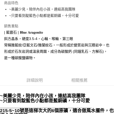
商品特色
Apple Pay
~美麗少見，陪伴內在小孩，連結高我團隊
~只要看到靛藍色小點都是藍銅礦，十分可愛
街口支付
銷售重點
悠遊付
| 藍霰石 | 𝐁𝐥𝐮𝐞 𝐀𝐫𝐚𝐠𝐨𝐧𝐢𝐭𝐞
ATM付款
斜方晶系，硬度3.5-4，心輪、喉輪、第三眼
常稱雅藍紋/亞藍文石/雅蘭紋石，一般形成於變質岩與沉積岩中，也
運送方式
形成於石灰岩洞或溫泉周圍，成分為碳酸鈣 (同鐘乳石、方解石)，
全家取貨付款
是一種碳酸鹽礦物。
每筆NT$80，滿NT$3,000(含以上)免運費
7-11取貨付款
每筆NT$80，滿NT$3,000(含以上)免運費
詳細說明
相關推薦
賣家宅配幫您送（台灣）
~美麗少見，陪伴內在小孩，連結高我團隊
每筆NT$80，滿NT$3,000(含以上)免運費
~只要看到靛藍色小點都是藍銅礦，十分可愛
____________________________________
郵局幫你送（離島）
215-5~10號是這梯次大的6個原礦，適合做風水擺件，也
每筆NT$80，滿NT$3,000(含以上)免運費