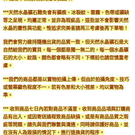
***天然水晶礦石難免會有礦痕、冰裂紋、雲霧、色帶或礦缺
等之呈現，均屬正常，並非為瑕疵品，這些並不會影響天然
水晶的靈性與功能，惟追求完美者請再三考慮後再下單喲！
我們會努力維持隨機出貨的品質一致，但天然水晶礦石是大
自然給我們的寶貝，每一個都是獨一無二的，每一個水晶礦
石的大小、紋路、顏色都會略有不同，下標前也請您慎重考
慮。
***我們的商品都是以實物拍攝上傳，但由於拍攝角度、技巧
或螢幕顯色程度不一，若有色差和大小視差，均以實物為
準。
*** 收到商品七日內若對商品不滿意，收到商品品項與訂購商
品有出入，或因寄送過程致商品缺損，或是有商品品質之瑕
疵等問題，請先與我們聯繫與溝通，同時請保護好商品，並
在沒有人為毀損的情況下，進行退換貨的程序。