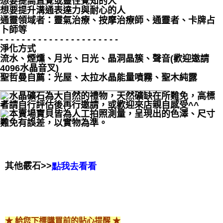
想要提高直覺或靈性覺知的人
想要提升溝通表達力與耐心的人
通靈領域者：靈氣治療、按摩治療師、通靈者、卡牌占
卜師等
- - - - - - - - - - - - - - - - - - - - - -
淨化方式
流水、煙燻、月光、日光、晶洞晶簇、聲音(歡迎邀請
4096水晶音叉)
聖哲曼自薦：光屋、太拉水晶能量噴霧、聖木純露
__________________________________
水晶礦石為大自然的禮物，天然礦缺在所難免，高標
者請自行評估後再行邀請，或歡迎來店親自感受^^
本賣場寶貝皆為人工拍照測量，呈現出的色澤、尺寸
難免有誤差，以實物為準。
其他霰石>>
點我去看看
★ 給您下標購買前的貼心提醒 ★