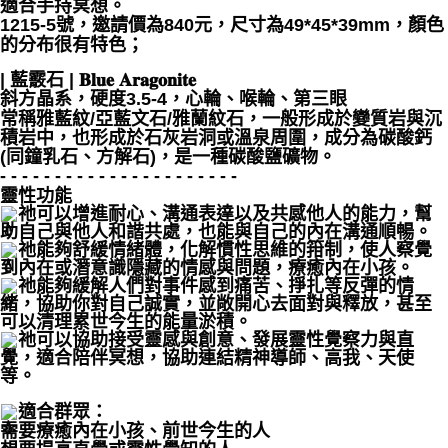
適合手持冥想。
1215-5號，邀請價為840元，尺寸為49*45*39mm，顏色
付款後門市自取
的分布很有特色；
免運費
| 藍霰石 | 𝐁𝐥𝐮𝐞 𝐀𝐫𝐚𝐠𝐨𝐧𝐢𝐭𝐞
斜方晶系，硬度3.5-4，心輪、喉輪、第三眼
常稱雅藍紋/亞藍文石/雅蘭紋石，一般形成於變質岩與沉
積岩中，也形成於石灰岩洞或溫泉周圍，成分為碳酸鈣
(同鐘乳石、方解石)，是一種碳酸鹽礦物。
- - - - - - - - - - - - - - - - - - - - - -
靈性功能
祂可以增進耐心、溝通表達以及共感他人的能力，幫
助自己與他人和諧共處，也能與自己的內在溝通順暢。
祂能夠舒緩情緒體，化解慣性思維的箝制，使人察覺
到內在或潛意識隱藏的情感與問題，療癒內在小孩。
祂能夠緩解人們對事件感到痛苦、掙扎等反彈的情
緒，協助你對自己誠實，並敞開心去面對與釋放，甚至
可以清理累世今生的能量淤積。
祂可以協助接受靈感與創意、發展靈性覺察力與直
覺，適合陪伴冥想，協助連結精神導師、高我、天使
等。
適合群眾：
需要療癒內在小孩、前世今生的人