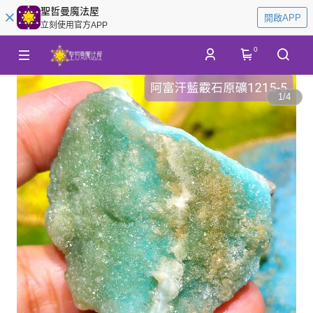
聖哲曼魔法屋
開啟APP
立刻使用官方APP
0
1
/
4