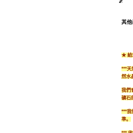
其他
★ 
**
然水
我們
礦石
**
準。
**