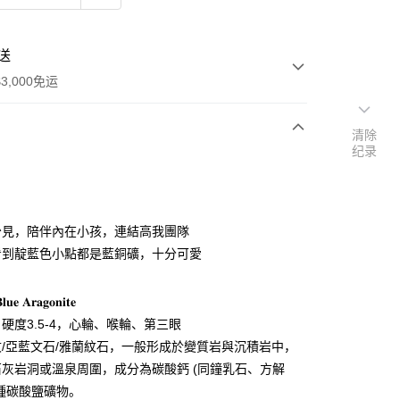
送
3,000免运
清除
纪录
次付款
付款
少見，陪伴內在小孩，連結高我團隊
看到靛藍色小點都是藍銅礦，十分可愛
 𝐀𝐫𝐚𝐠𝐨𝐧𝐢𝐭𝐞
硬度3.5-4，心輪、喉輪、第三眼
/亞藍文石/雅蘭紋石，一般形成於變質岩與沉積岩中，
灰岩洞或溫泉周圍，成分為碳酸鈣 (同鐘乳石、方解
種碳酸鹽礦物。