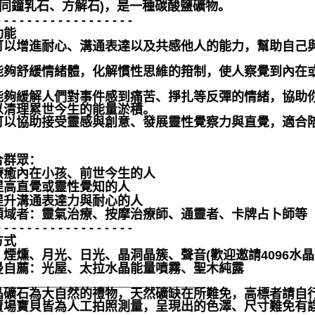
 (同鐘乳石、方解石)，是一種碳酸鹽礦物。
- - - - - - - - - - - - - - - - - -
功能
可以增進耐心、溝通表達以及共感他人的能力，幫助自己
能夠舒緩情緒體，化解慣性思維的箝制，使人察覺到內在
能夠緩解人們對事件感到痛苦、掙扎等反彈的情緒，協助
以清理累世今生的能量淤積。
可以協助接受靈感與創意、發展靈性覺察力與直覺，適合
合群眾：
療癒內在小孩、前世今生的人
提高直覺或靈性覺知的人
提升溝通表達力與耐心的人
領域者：靈氣治療、按摩治療師、通靈者、卡牌占卜師等
- - - - - - - - - - - - - - - - - -
方式
、煙燻、月光、日光、晶洞晶簇、聲音(歡迎邀請4096水晶
曼自薦：光屋、太拉水晶能量噴霧、聖木純露
______________________________
晶礦石為大自然的禮物，天然礦缺在所難免，高標者請自行
賣場寶貝皆為人工拍照測量，呈現出的色澤、尺寸難免有