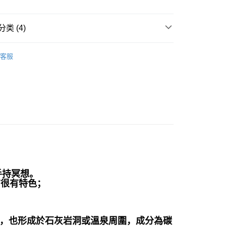
付款
类 (4)
0，满NT$3,000(含以上)免运费
多彩色系礦石
霰石/文石 Aragonite
客服
付款
斜方晶系 § 療癒
0，满NT$3,000(含以上)免运费
/絕版品/惜福品/防水逆💦
防水逆💦💦
幫您送（台灣）
花♥水逆必備💌
防水逆💦💦
0，满NT$3,000(含以上)免运费
送（離島）
0，满NT$3,000(含以上)免运费
市自取
手持冥想。
分布很有特色；
中，也形成於石灰岩洞或溫泉周圍，成分為碳