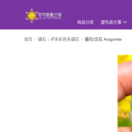
商品分类
靈性處方箋
首页
礦石｜🌈多彩色系礦石
霰石/文石 Aragonite