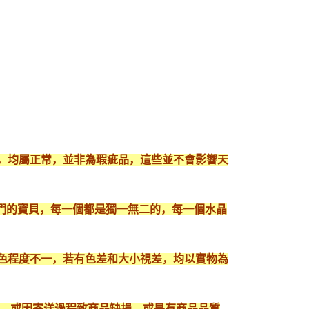
現，均屬正常，並非為瑕疵品，這些並不會影響天
們的寶貝，每一個都是獨一無二的，每一個水晶
顯色程度不一，若有色差和大小視差，均以實物為
入，或因寄送過程致商品缺損，或是有商品品質