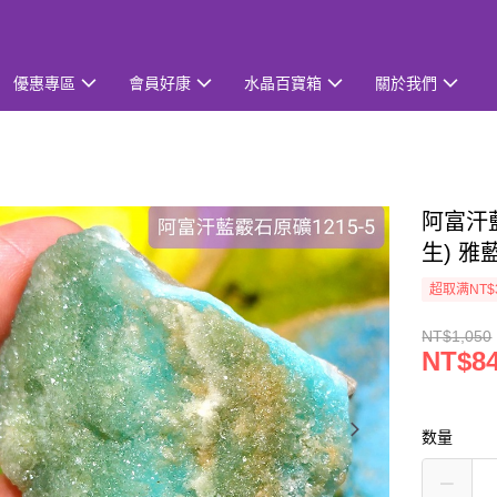
優惠專區
會員好康
水晶百寶箱
關於我們
阿富汗
生) 雅藍紋/
超取满NT$
NT$1,050
NT$8
数量