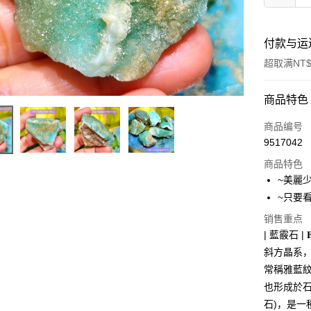
付款与运
超取满NT$
付款方式
商品特色
信用卡一
商品编号
9517042
超商取货
商品特色
LINE Pay
~美麗
~只要
Apple Pay
销售重点
街口支付
| 藍霰石 | 𝐁𝐥𝐮
斜方晶系，
悠遊付
常稱雅藍紋
ATM付款
也形成於石
石)，是一