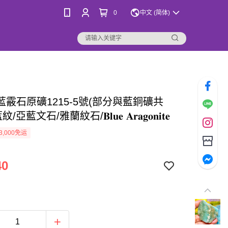
0
中文 (简体)
藍霰石原礦1215-5號(部分與藍銅礦共
亞藍文石/雅蘭紋石/𝐁𝐥𝐮𝐞 𝐀𝐫𝐚𝐠𝐨𝐧𝐢𝐭𝐞
3,000免运
40