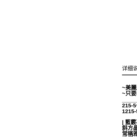
详细
~美
~只
____
215
121
| 藍霰石 | 
斜方晶
常稱