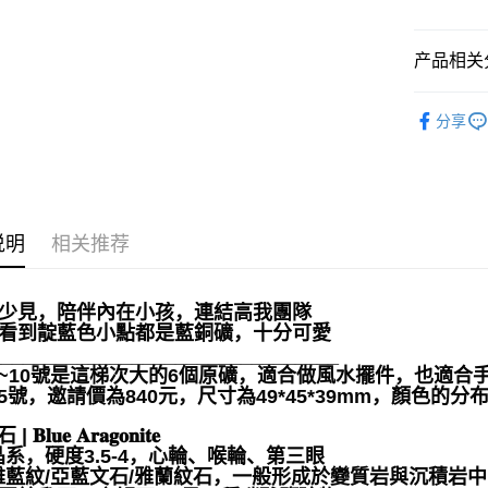
运送方式
全家取貨
产品相关分
每笔NT$8
礦石｜🌈
分享
7-11取貨
❄晶系❄
每笔NT$8
❈ 特惠商品
賣家宅配
💼職場♥桃
每笔NT$8
说明
相关推荐
郵局幫你
每笔NT$8
麗少見，陪伴內在小孩，連結高我團隊
要看到靛藍色小點都是藍銅礦，十分可愛
付款後門
________________________________
免运费
-5~10號是這梯次大的6個原礦，適合做風水擺件，也適合
5-5號，邀請價為840元，尺寸為49*45*39mm，顏色的
𝐁𝐥𝐮𝐞 𝐀𝐫𝐚𝐠𝐨𝐧𝐢𝐭𝐞
系，硬度3.5-4，心輪、喉輪、第三眼
雅藍紋/亞藍文石/雅蘭紋石，一般形成於變質岩與沉積岩