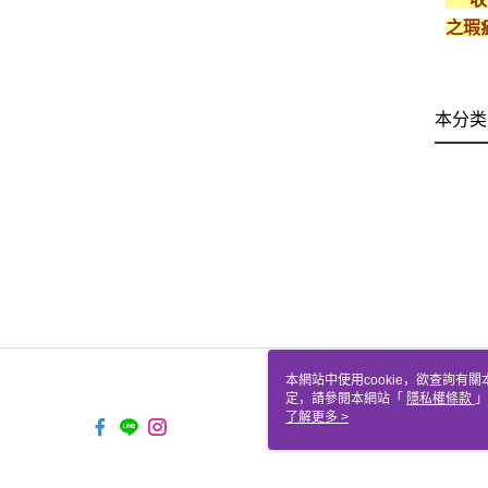
之瑕
本分类
本網站中使用cookie，欲查詢有關
定，請參閱本網站「
隱私權條款
」
cookie。
了解更多 >