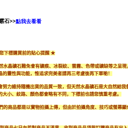
霰石>>
點我去看看
給您下標購買前的貼心提醒 ★
*天然水晶礦石難免會有礦痕、冰裂紋、雲霧、色帶或礦缺等之呈
晶的靈性與功能，惟追求完美者請再三考慮後再下單喲！
會努力維持隨機出貨的品質一致，但天然水晶礦石是大自然給我
的大小、紋路、顏色都會略有不同，下標前也請您慎重考慮。
*我們的商品都是以實物拍攝上傳，但由於拍攝角度、技巧或螢幕
* 收到商品七日內若對商品不滿意，收到商品品項與訂購商品有出