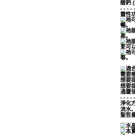
酸鈣
- - - - 
靈性
祂
暢。
祂
孩。
祂
至可
祂
等。
適
需要
想要
想要
通靈
- - - - 
淨化
流水
聖哲
____
水
本