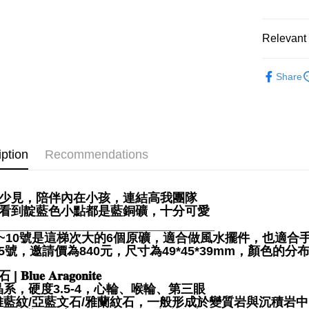
Shipping
全家取貨
Relevant 
NT$80/orde
礦石｜🌈
7-11取貨
Share
❄晶系❄
NT$80/orde
❈ 特惠商品
賣家宅配
💼職場♥桃
NT$80/orde
iption
Recommendations
郵局幫你
NT$80/orde
麗少見，陪伴內在小孩，連結高我團隊
付款後門
要看到靛藍色小點都是藍銅礦，十分可愛
________________________________
Free shipp
-5~10號是這梯次大的6個原礦，適合做風水擺件，也適合
5-5號，邀請價為840元，尺寸為49*45*39mm，顏色的
𝐁𝐥𝐮𝐞 𝐀𝐫𝐚𝐠𝐨𝐧𝐢𝐭𝐞
系，硬度3.5-4，心輪、喉輪、第三眼
雅藍紋/亞藍文石/雅蘭紋石，一般形成於變質岩與沉積岩