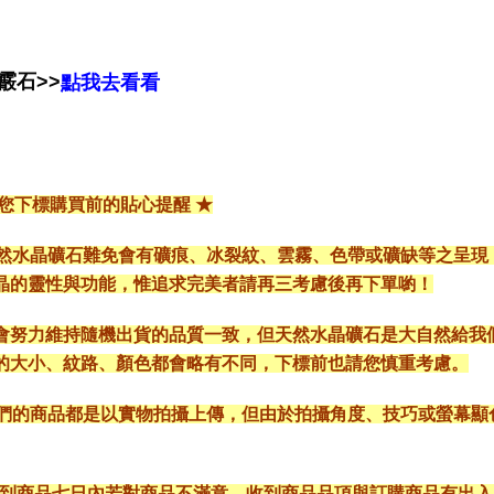
霰石>>
點我去看看
給您下標購買前的貼心提醒 ★
*天然水晶礦石難免會有礦痕、冰裂紋、雲霧、色帶或礦缺等之呈
晶的靈性與功能，惟追求完美者請再三考慮後再下單喲！
會努力維持隨機出貨的品質一致，但天然水晶礦石是大自然給我
的大小、紋路、顏色都會略有不同，下標前也請您慎重考慮。
*我們的商品都是以實物拍攝上傳，但由於拍攝角度、技巧或螢幕
* 收到商品七日內若對商品不滿意，收到商品品項與訂購商品有出