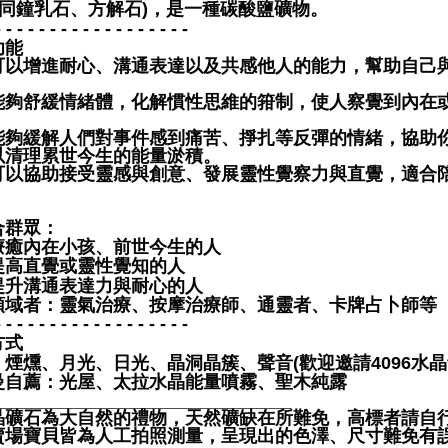
 (同鐘乳石、方解石)，是一種碳酸鹽礦物。
- - - - - - - - - - - - - - - - - -
功能
可以增進耐心、溝通表達以及共感他人的能力，幫助自己
能夠舒緩情緒體，化解慣性思維的箝制，使人察覺到內在
能夠緩解人們對事件感到痛苦、掙扎等反彈的情緒，協助
以清理累世今生的能量淤積。
可以協助接受靈感與創意、發展靈性覺察力與直覺，適合
合群眾：
療癒內在小孩、前世今生的人
提高直覺或靈性覺知的人
提升溝通表達力與耐心的人
領域者：靈氣治療、按摩治療師、通靈者、卡牌占卜師等
- - - - - - - - - - - - - - - - - -
方式
、煙燻、月光、日光、晶洞晶簇、聲音(歡迎邀請4096水晶
曼自薦：光屋、太拉水晶能量噴霧、聖木純露
______________________________
晶礦石為大自然的禮物，天然礦缺在所難免，高標者請自行
賣場寶貝皆為人工拍照測量，呈現出的色澤、尺寸難免有