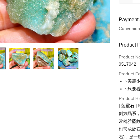
Payment 
Convenien
Payment
Product 
Credit Car
Product N
9517042
Convenien
Product F
LINE Pay
~美麗
~只要
Apple Pay
Product Hi
JKOPAY
| 藍霰石 | 𝐁𝐥𝐮
Easy Walle
斜方晶系，
常稱雅藍紋
ATM Trans
也形成於石
石)，是一