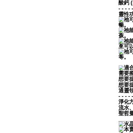
酸鈣
- - - - 
靈性
祂
暢。
祂
孩。
祂
至可
祂
等。
適
需要
想要
想要
通靈
- - - - 
淨化
流水
聖哲
____
水
本