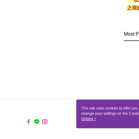
之瑕
Most P
This site uses cookies to offer y
change your settings on the Cooki
use of cookies as described in ou
Details >