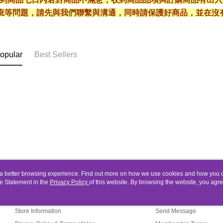
疵等問題，請先與我們聯繫與溝通，同時請保護好商品，並在沒
opular
Best Sellers
ou a better browsing experience. Find out more on how we use cookies and how you 
e Statement in the
About Us
Privacy Policy
of this website. By browsing the website, you agre
Customer Service
r Cookie Statement.
Our Story
Shopping Guide
Store Information
Send Message