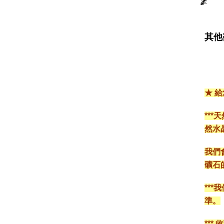
其他
★ 
**
然水
我們
礦石
**
準。
**