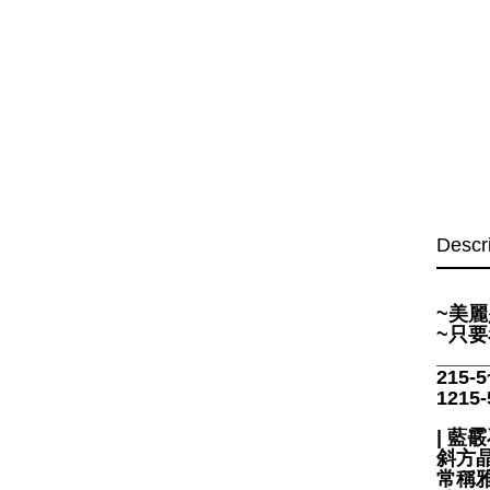
Descr
~美
~只
____
215
121
| 藍霰石 | 
斜方晶
常稱