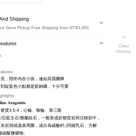
And Shipping
ce Store Pickup Free Shipping from NT$3,000
 Method
Features
Clear
History
d (Full Payment)
o.
ce Store Pickup and Pay
eatures
少見，陪伴內在小孩，連結高我團隊
看到靛藍色小點都是藍銅礦，十分可愛
ghlights
 𝐀𝐫𝐚𝐠𝐨𝐧𝐢𝐭𝐞
t
硬度3.5-4，心輪、喉輪、第三眼
/亞藍文石/雅蘭紋石，一般形成於變質岩與沉積岩中，
fer
灰岩洞或溫泉周圍，成分為碳酸鈣 (同鐘乳石、方解
種碳酸鹽礦物。