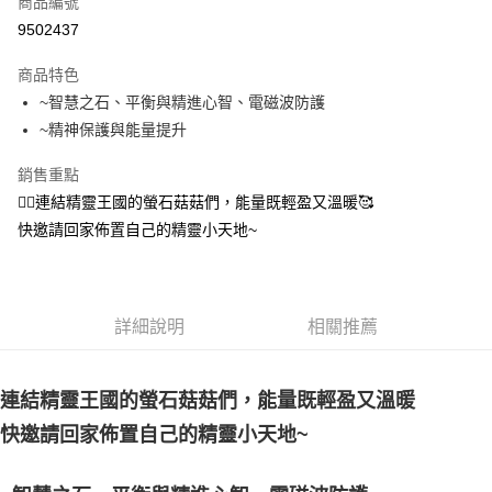
商品編號
超商取貨付款
9502437
LINE Pay
商品特色
Apple Pay
~智慧之石、平衡與精進心智、電磁波防護
~精神保護與能量提升
街口支付
銷售重點
悠遊付
🧚‍♀️連結精靈王國的螢石菇菇們，能量既輕盈又溫暖🥰
ATM付款
快邀請回家佈置自己的精靈小天地~
運送方式
全家取貨付款
詳細說明
相關推薦
每筆NT$80，滿NT$3,000(含以上)免運費
7-11取貨付款
連結精靈王國的螢石菇菇們，能量既輕盈又溫暖
每筆NT$80，滿NT$3,000(含以上)免運費
快邀請回家佈置自己的精靈小天地~
賣家宅配幫您送（台灣）
每筆NT$80，滿NT$3,000(含以上)免運費