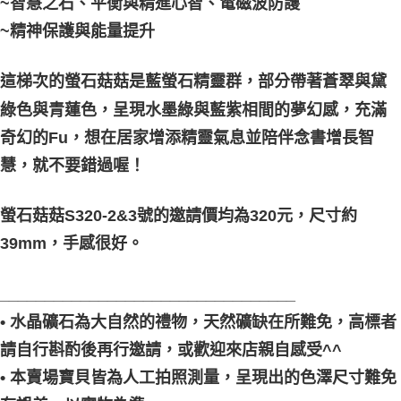
~智慧之石、平衡與精進心智、電磁波防護
郵局幫你送（離島）
~精神保護與能量提升
每筆NT$80，滿NT$3,000(含以上)免運費
付款後門市自取
這梯次的螢石菇菇是藍螢石精靈群，部分帶著蒼翠與黛
免運費
綠色與青蓮色，呈現水墨綠與藍紫相間的夢幻感，充滿
奇幻的Fu，想在居家增添精靈氣息並陪伴念書增長智
慧，就不要錯過喔！
螢石菇菇S320-2&3號的邀請價均為320元，尺寸約
39mm，手感很好。
_________________________________
• 水晶礦石為大自然的禮物，天然礦缺在所難免，高標者
請自行斟酌後再行邀請，或歡迎來店親自感受^^
• 本賣場寶貝皆為人工拍照測量，呈現出的色澤尺寸難免