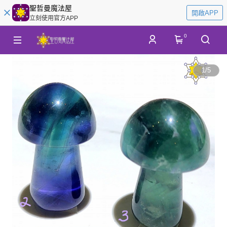
聖哲曼魔法屋
開啟APP
立刻使用官方APP
0
1
/
5