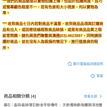
***我們的商品都是以實物拍攝上傳，但由於拍攝角度、技巧
或螢幕顯色程度不一，若有色差和大小視差，均以實物為
準。
*** 收到商品七日內若對商品不滿意，收到商品品項與訂購商
品有出入，或因寄送過程致商品缺損，或是有商品品質之瑕
疵等問題，請先與我們聯繫與溝通(03)-4623897，同時請保
護好商品，並在沒有人為毀損的情況下，進行退換貨的程
序。
顯示電腦版詳細說明
客服
商品相關分類 (4)
查看全部
礦石｜晶洞/晶球/寶石樹/金字塔/雕件
天使/獨角獸/骷髏頭/其他雕