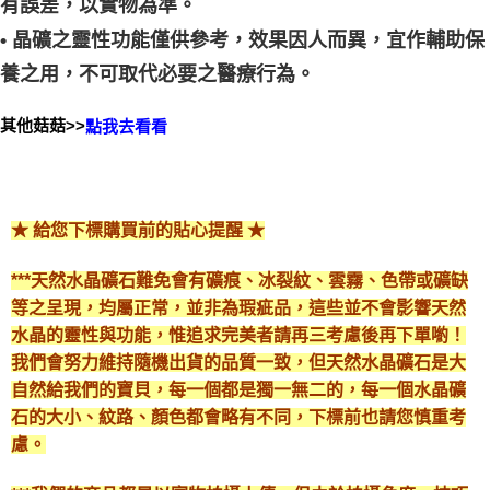
有誤差，以實物為準。
• 晶礦之靈性功能僅供參考，效果因人而異，宜作輔助保
養之用，不可取代必要之醫療行為。
其他菇菇>>
點我去看看
★ 給您下標購買前的貼心提醒 ★
***天然水晶礦石難免會有礦痕、冰裂紋、雲霧、色帶或礦缺
等之呈現，均屬正常，並非為瑕疵品，這些並不會影響天然
水晶的靈性與功能，惟追求完美者請再三考慮後再下單喲！
我們會努力維持隨機出貨的品質一致，但天然水晶礦石是大
自然給我們的寶貝，每一個都是獨一無二的，每一個水晶礦
石的大小、紋路、顏色都會略有不同，下標前也請您慎重考
慮。