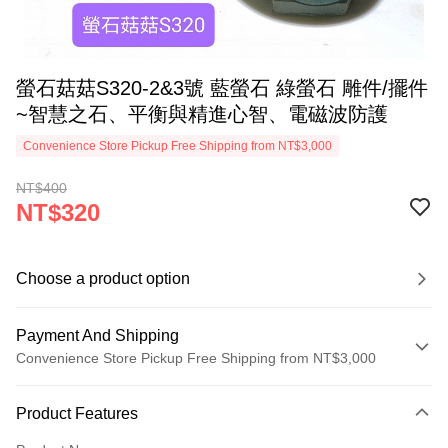
螢石菇菇S320-2&3號 藍螢石 綠螢石 雕件/擺件
~智慧之石、平衡與精進心智、電磁波防護
Convenience Store Pickup Free Shipping from NT$3,000
NT$400
NT$320
Choose a product option
Payment And Shipping
Convenience Store Pickup Free Shipping from NT$3,000
Payment Method
Product Features
Credit Card (Full Payment)