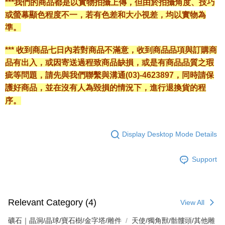
***我們的商品都是以實物拍攝上傳，但由於拍攝角度、技巧
或螢幕顯色程度不一，若有色差和大小視差，均以實物為
準。
*** 收到商品七日內若對商品不滿意，收到商品品項與訂購商
品有出入，或因寄送過程致商品缺損，或是有商品品質之瑕
疵等問題，請先與我們聯繫與溝通(03)-4623897，同時請保
護好商品，並在沒有人為毀損的情況下，進行退換貨的程
序。
Display Desktop Mode Details
Support
Relevant Category (4)
View All
礦石｜晶洞/晶球/寶石樹/金字塔/雕件
天使/獨角獸/骷髏頭/其他雕