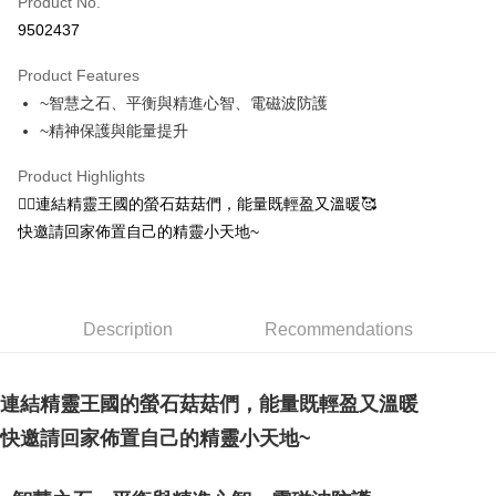
Product No.
Convenience Store Pickup and Pay
9502437
LINE Pay
Product Features
Apple Pay
~智慧之石、平衡與精進心智、電磁波防護
~精神保護與能量提升
JKOPAY
Easy Wallet
Product Highlights
🧚‍♀️連結精靈王國的螢石菇菇們，能量既輕盈又溫暖🥰
ATM Transfer
快邀請回家佈置自己的精靈小天地~
Shipping Method
全家取貨付款
Description
Recommendations
NT$80/order | Free shipping on orders of NT$3,000 or more
7-11取貨付款
連結精靈王國的螢石菇菇們，能量既輕盈又溫暖
NT$80/order | Free shipping on orders of NT$3,000 or more
快邀請回家佈置自己的精靈小天地~
賣家宅配幫您送（台灣）
NT$80/order | Free shipping on orders of NT$3,000 or more