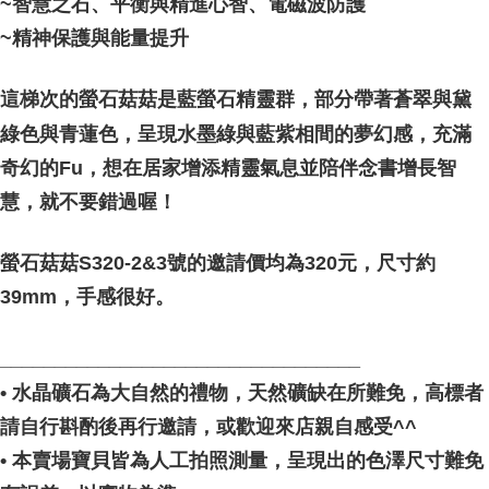
~智慧之石、平衡與精進心智、電磁波防護
郵局幫你送（離島）
~精神保護與能量提升
NT$80/order | Free shipping on orders of NT$3,000 or more
付款後門市自取
這梯次的螢石菇菇是藍螢石精靈群，部分帶著蒼翠與黛
Free shipping
綠色與青蓮色，呈現水墨綠與藍紫相間的夢幻感，充滿
奇幻的Fu，想在居家增添精靈氣息並陪伴念書增長智
慧，就不要錯過喔！
螢石菇菇S320-2&3號的邀請價均為320元，尺寸約
39mm，手感很好。
_________________________________
• 水晶礦石為大自然的禮物，天然礦缺在所難免，高標者
請自行斟酌後再行邀請，或歡迎來店親自感受^^
• 本賣場寶貝皆為人工拍照測量，呈現出的色澤尺寸難免