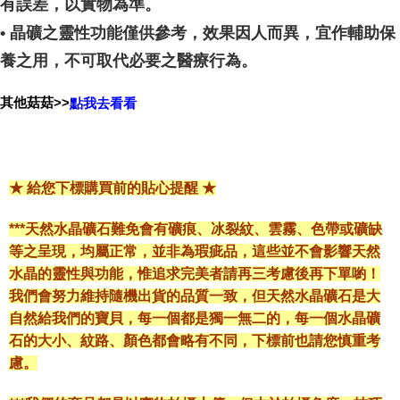
有誤差，以實物為準。
• 晶礦之靈性功能僅供參考，效果因人而異，宜作輔助保
養之用，不可取代必要之醫療行為。
其他菇菇>>
點我去看看
★ 給您下標購買前的貼心提醒 ★
***天然水晶礦石難免會有礦痕、冰裂紋、雲霧、色帶或礦缺
等之呈現，均屬正常，並非為瑕疵品，這些並不會影響天然
水晶的靈性與功能，惟追求完美者請再三考慮後再下單喲！
我們會努力維持隨機出貨的品質一致，但天然水晶礦石是大
自然給我們的寶貝，每一個都是獨一無二的，每一個水晶礦
石的大小、紋路、顏色都會略有不同，下標前也請您慎重考
慮。