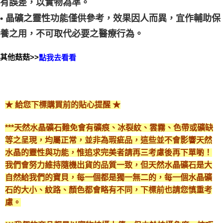
有誤差，以實物為準。
• 晶礦之靈性功能僅供參考，效果因人而異，宜作輔助保
養之用，不可取代必要之醫療行為。
其他菇菇>>
點我去看看
★ 給您下標購買前的貼心提醒 ★
***天然水晶礦石難免會有礦痕、冰裂紋、雲霧、色帶或礦缺
等之呈現，均屬正常，並非為瑕疵品，這些並不會影響天然
水晶的靈性與功能，惟追求完美者請再三考慮後再下單喲！
我們會努力維持隨機出貨的品質一致，但天然水晶礦石是大
自然給我們的寶貝，每一個都是獨一無二的，每一個水晶礦
石的大小、紋路、顏色都會略有不同，下標前也請您慎重考
慮。