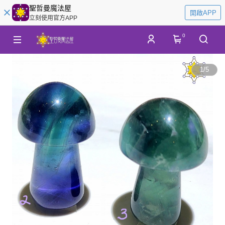
聖哲曼魔法屋
開啟APP
立刻使用官方APP
0
1
/
5