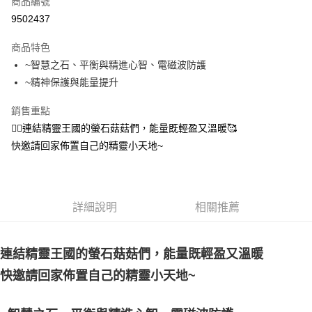
商品編號
超商取貨付款
9502437
LINE Pay
商品特色
Apple Pay
~智慧之石、平衡與精進心智、電磁波防護
~精神保護與能量提升
街口支付
銷售重點
悠遊付
🧚‍♀️連結精靈王國的螢石菇菇們，能量既輕盈又溫暖🥰
ATM付款
快邀請回家佈置自己的精靈小天地~
運送方式
全家取貨付款
詳細說明
相關推薦
每筆NT$80，滿NT$3,000(含以上)免運費
7-11取貨付款
連結精靈王國的螢石菇菇們，能量既輕盈又溫暖
每筆NT$80，滿NT$3,000(含以上)免運費
快邀請回家佈置自己的精靈小天地~
賣家宅配幫您送（台灣）
每筆NT$80，滿NT$3,000(含以上)免運費