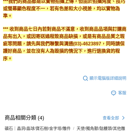
***我們的商品都是以實物拍攝上傳，但由於拍攝角度、技巧
或螢幕顯色程度不一，若有色差和大小視差，均以實物為
準。
*** 收到商品七日內若對商品不滿意，收到商品品項與訂購商
品有出入，或因寄送過程致商品缺損，或是有商品品質之瑕
疵等問題，請先與我們聯繫與溝通(03)-4623897，同時請保
護好商品，並在沒有人為毀損的情況下，進行退換貨的程
序。
顯示電腦版詳細說明
客服
商品相關分類 (4)
查看全部
礦石｜晶洞/晶球/寶石樹/金字塔/雕件
天使/獨角獸/骷髏頭/其他雕