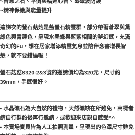
~智慧之石、平衡與精進心智、電磁波防護
郵局幫你送（離島）
~精神保護與能量提升
每筆NT$80，滿NT$3,000(含以上)免運費
付款後門市自取
這梯次的螢石菇菇是藍螢石精靈群，部分帶著蒼翠與黛
免運費
綠色與青蓮色，呈現水墨綠與藍紫相間的夢幻感，充滿
奇幻的Fu，想在居家增添精靈氣息並陪伴念書增長智
慧，就不要錯過喔！
螢石菇菇S320-2&3號的邀請價均為320元，尺寸約
39mm，手感很好。
_________________________________
• 水晶礦石為大自然的禮物，天然礦缺在所難免，高標者
請自行斟酌後再行邀請，或歡迎來店親自感受^^
• 本賣場寶貝皆為人工拍照測量，呈現出的色澤尺寸難免