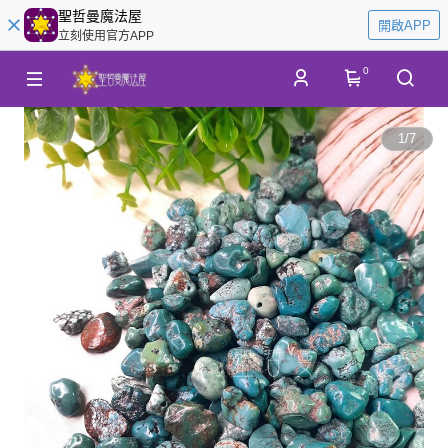
聖哲曼魔法屋
開啟APP
立刻使用官方APP
0
1
/
7