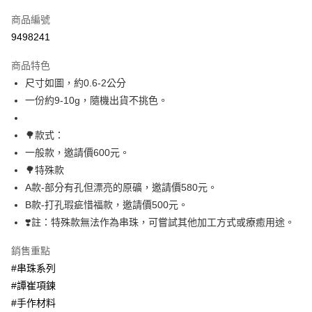
信用卡一次付款
商品編號
超商取貨付款
9498241
LINE Pay
商品特色
Apple Pay
尺寸如圖，約0.6-2公分
一份約9-10g，隨機出貨不挑色。
街口支付
悠遊付
🌳款式：
一般款，邀請價600元。
ATM付款
🌳特殊款
A款-部分有孔但漂亮的原礦，邀請價580元。
運送方式
B款-打孔瑕疵惜福款，邀請價500元。
全家取貨付款
❣️註：特殊款無法作為串珠，可嘗試其他加工方式或療癒用途。
每筆NT$80，滿NT$3,000(含以上)免運費
銷售重點
7-11取貨付款
#串珠系列
每筆NT$80，滿NT$3,000(含以上)免運費
#譚崔項鍊
賣家宅配幫您送（台灣）
#手作材料