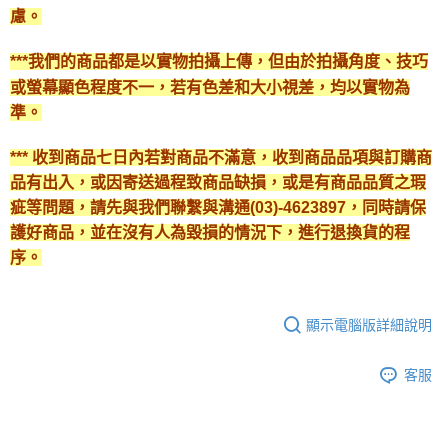
慮。
***我們的商品都是以實物拍攝上傳，但由於拍攝角度、技巧
或螢幕顯色程度不一，若有色差和大小視差，均以實物為
準。
*** 收到商品七日內若對商品不滿意，收到商品品項與訂購商
品有出入，或因寄送過程致商品缺損，或是有商品品質之瑕
疵等問題，請先與我們聯繫與溝通(03)-4623897，同時請保
護好商品，並在沒有人為毀損的情況下，進行退換貨的程
序。
顯示電腦版詳細說明
客服