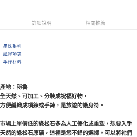
每筆NT$80，滿NT$3,000(含以上)免運費
郵局幫你送（離島）
詳細說明
相關推薦
每筆NT$80，滿NT$3,000(含以上)免運費
付款後門市自取
免運費
串珠系列
譚崔項鍊
手作材料
產地：秘魯
全天然、可加工、分裝成祝福好物，
方便編織成項鍊或手鍊，是旅遊的護身符。
市場上單價低的綠松石多為人工優化或重塑，想要入手
天然的綠松石原礦，這裡是您不錯的選擇。可以將祂們