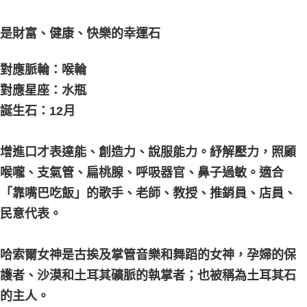
是財富、健康、快樂的幸運石
對應脈輪：喉輪
對應星座：水瓶
誕生石：12月
增進口才表達能、創造力、說服能力。紓解壓力，照顧
喉嚨、支氣管、扁桃腺、呼吸器官、鼻子過敏。適合
「靠嘴巴吃飯」的歌手、老師、教授、推銷員、店員、
民意代表。
哈索爾女神是古挨及掌管音樂和舞蹈的女神，孕婦的保
護者、沙漠和土耳其礦脈的執掌者；也被稱為土耳其石
的主人。