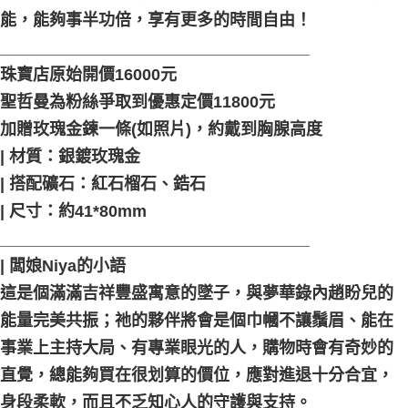
能，能夠事半功倍，享有更多的時間自由！
__________________________________
珠寶店原始開價16000元
聖哲曼為粉絲爭取到優惠定價11800元
加贈玫瑰金鍊一條(如照片)，約戴到胸腺高度
| 材質：銀鍍玫瑰金
| 搭配礦石：紅石榴石、鋯石
| 尺寸：約41*80mm
__________________________________
| 闆娘Niya的小語
這是個滿滿吉祥豐盛寓意的墜子，與夢華錄內趙盼兒的
能量完美共振；祂的夥伴將會是個巾幗不讓鬚眉、能在
事業上主持大局、有專業眼光的人，購物時會有奇妙的
直覺，總能夠買在很划算的價位，應對進退十分合宜，
身段柔軟，而且不乏知心人的守護與支持。