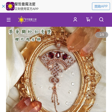
聖哲曼魔法屋
開啟APP
立刻使用官方APP
0
1
/
9