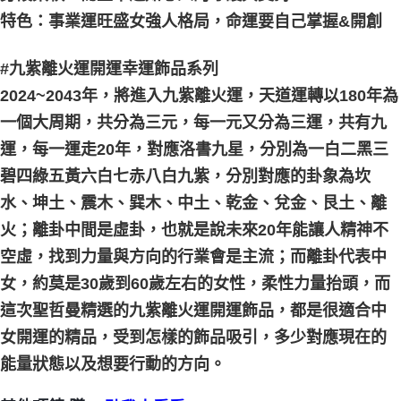
特色：事業運旺盛女強人格局，命運要自己掌握&開創
#九紫離火運開運幸運飾品系列
2024~2043年，將進入九紫離火運，天道運轉以180年為
一個大周期，共分為三元，每一元又分為三運，共有九
運，每一運走20年，對應洛書九星，分別為一白二黑三
碧四綠五黃六白七赤八白九紫，分別對應的卦象為坎
水、坤土、震木、巽木、中土、乾金、兌金、艮土、離
火；離卦中間是虛卦，也就是說未來20年能讓人精神不
空虛，找到力量與方向的行業會是主流；而離卦代表中
女，約莫是30歲到60歲左右的女性，柔性力量抬頭，而
這次聖哲曼精選的九紫離火運開運飾品，都是很適合中
女開運的精品，受到怎樣的飾品吸引，多少對應現在的
能量狀態以及想要行動的方向。