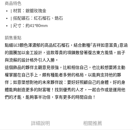
商品特色
Apple Pay
| 材質：銀鍍玫瑰金
| 搭配礦石：紅石榴石、鋯石
街口支付
| 尺寸：約41*80mm
悠遊付
銷售重點
ATM付款
點綴以3顆色澤濃郁的高品紅石榴石，結合數種｢吉祥如意富貴｣意涵
的圖騰加以金工設計，這款尊貴的項鍊散發著復古東方風情，扇子
運送方式
與流蘇的設計格外引人入勝。
全家取貨付款
這個飾品的夥伴主觀意見很強，比較相信自己，也比較想要將主動
每筆NT$80，滿NT$3,000(含以上)免運費
權掌握在自己手上，頗有種能者多勞的格局，以能夠支持他的夥
伴；如意墜想對祂的未來夥伴說：要好好照顧自己的身體，好的身
7-11取貨付款
體能夠創造更多的財富喔！找到優秀的人才，一起合作或是運用他
每筆NT$80，滿NT$3,000(含以上)免運費
們的才能，能夠事半功倍，享有更多的時間自由！
賣家宅配幫您送（台灣）
每筆NT$80，滿NT$3,000(含以上)免運費
詳細說明
相關推薦
郵局幫你送（離島）
每筆NT$80，滿NT$3,000(含以上)免運費