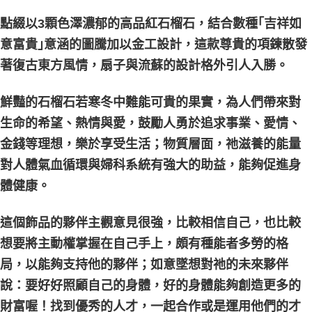
點綴以3顆色澤濃郁的高品紅石榴石，結合數種｢吉祥如
付款後門市自取
免運費
意富貴｣意涵的圖騰加以金工設計，這款尊貴的項鍊散發
著復古東方風情，扇子與流蘇的設計格外引人入勝。
鮮豔的石榴石若寒冬中難能可貴的果實，為人們帶來對
生命的希望、熱情與愛，鼓勵人勇於追求事業、愛情、
金錢等理想，樂於享受生活；物質層面，祂滋養的能量
對人體氣血循環與婦科系統有強大的助益，能夠促進身
體健康。
這個飾品的夥伴主觀意見很強，比較相信自己，也比較
想要將主動權掌握在自己手上，頗有種能者多勞的格
局，以能夠支持他的夥伴；如意墜想對祂的未來夥伴
說：要好好照顧自己的身體，好的身體能夠創造更多的
財富喔！找到優秀的人才，一起合作或是運用他們的才