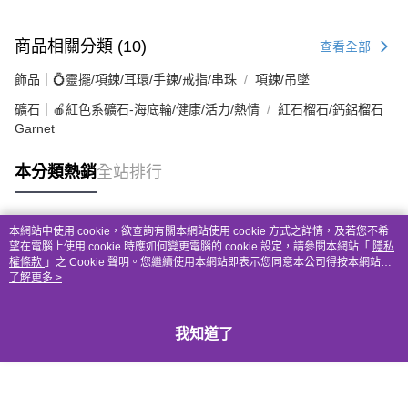
商品相關分類 (10)
查看全部
飾品｜💍靈擺/項鍊/耳環/手鍊/戒指/串珠
項鍊/吊墜
礦石｜🍎紅色系礦石-海底輪/健康/活力/熱情
紅石榴石/鈣鋁榴石
Garnet
本分類熱銷
全站排行
本網站中使用 cookie，欲查詢有關本網站使用 cookie 方式之詳情，及若您不希
熱門標籤
望在電腦上使用 cookie 時應如何變更電腦的 cookie 設定，請參閱本網站「
隱私
權條款
」之 Cookie 聲明。您繼續使用本網站即表示您同意本公司得按本網站使
用條款之 Cookie 聲明使用 cookie。
了解更多 >
我知道了