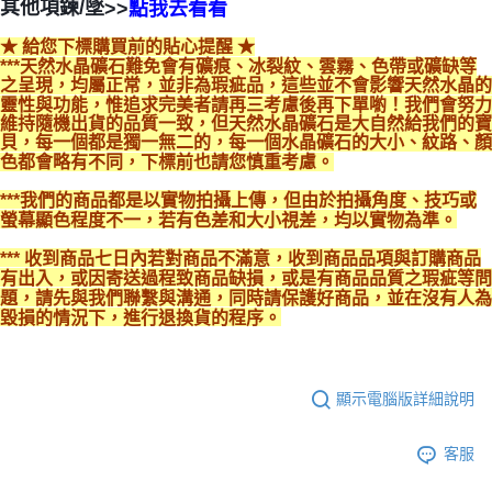
>>
點我去看看
其他項鍊/墜
★ 給您下標購買前的貼心提醒 ★
***天然水晶礦石難免會有礦痕、冰裂紋、雲霧、色帶或礦缺等
之呈現，均屬正常，並非為瑕疵品，這些並不會影響天然水晶的
靈性與功能，惟追求完美者請再三考慮後再下單喲！我們會努力
維持隨機出貨的品質一致，但天然水晶礦石是大自然給我們的寶
貝，每一個都是獨一無二的，每一個水晶礦石的大小、紋路、顏
色都會略有不同，下標前也請您慎重考慮。
***我們的商品都是以實物拍攝上傳，但由於拍攝角度、技巧或
螢幕顯色程度不一，若有色差和大小視差，均以實物為準。
*** 收到商品七日內若對商品不滿意，收到商品品項與訂購商品
有出入，或因寄送過程致商品缺損，或是有商品品質之瑕疵等問
題，請先與我們聯繫與溝通，同時請保護好商品，並在沒有人為
毀損的情況下，進行退換貨的程序。
顯示電腦版詳細說明
客服