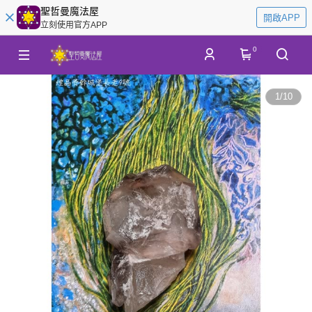
聖哲曼魔法屋
開啟APP
立刻使用官方APP
0
1
/
10