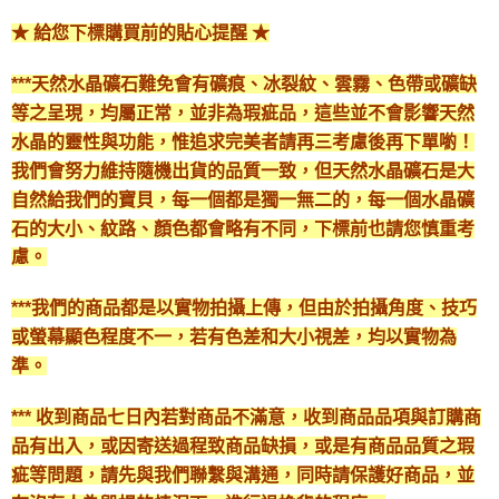
★ 給您下標購買前的貼心提醒 ★
***天然水晶礦石難免會有礦痕、冰裂紋、雲霧、色帶或礦缺
等之呈現，均屬正常，並非為瑕疵品，這些並不會影響天然
水晶的靈性與功能，惟追求完美者請再三考慮後再下單喲！
我們會努力維持隨機出貨的品質一致，但天然水晶礦石是大
自然給我們的寶貝，每一個都是獨一無二的，每一個水晶礦
石的大小、紋路、顏色都會略有不同，下標前也請您慎重考
慮。
***我們的商品都是以實物拍攝上傳，但由於拍攝角度、技巧
或螢幕顯色程度不一，若有色差和大小視差，均以實物為
準。
*** 收到商品七日內若對商品不滿意，收到商品品項與訂購商
品有出入，或因寄送過程致商品缺損，或是有商品品質之瑕
疵等問題，請先與我們聯繫與溝通，同時請保護好商品，並