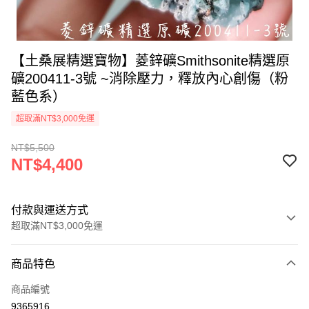
【土桑展精選寶物】菱鋅礦Smithsonite精選原
礦200411-3號 ~消除壓力，釋放內心創傷（粉
藍色系）
超取滿NT$3,000免運
NT$5,500
NT$4,400
付款與運送方式
超取滿NT$3,000免運
付款方式
商品特色
信用卡一次付款
商品編號
超商取貨付款
9365916