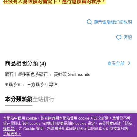
在沒有人為毀損的情況下，進行退換貨的程序。
顯示電腦版詳細說明
客服
商品相關分類 (4)
查看全部
礦石｜🌈多彩色系礦石
菱鋅礦 Smithsonite
❄晶系❄
三方晶系 § 專注
本分類熱銷
全站排行
本網站中使用 cookie，欲查詢有關本網站使用 cookie 方式之詳情，及若您不希
熱門標籤
望在電腦上使用 cookie 時應如何變更電腦的 cookie 設定，請參閱本網站「
隱私
權條款
」之 Cookie 聲明。您繼續使用本網站即表示您同意本公司得按本網站使
用條款之 Cookie 聲明使用 cookie。
了解更多 >