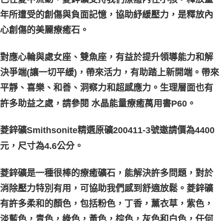
每筆NT$80，滿NT$3,000(含以上)免運費
年所遭受的創傷與負面記憶，協助紓緩壓力，是釋放內
付款後門市自取
心創傷的美麗療癒石。
免運費
對應心輪與處女座、雙魚座，有益於提升領導能力和解
決爭端(讓一切平緩)，帶來活力，有助踏上新開端。帶來
平靜、喜樂、和善、洞察力和超感應力。生理層面也有
許多助益之處，請參閱 水晶能量療癒萬用書P60。
菱鋅礦Smithsonite精選原礦200411-3號邀請價為4400
元，尺寸為4.6公分。
菱鋅礦是一種很棒的療癒礦石，能解決許多問題，對於
消除壓力特別有用，可協助我們感到舒適放鬆。菱鋅礦
有許多柔和的顏色，包括粉色，丁香，薰衣草，紫色，
淡藍色，青色，綠色，黃色，棕色，灰色和白色，任何