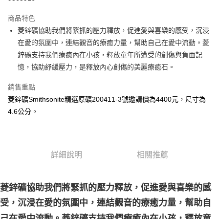
LINE Pay
商品特色
Apple Pay
菱鋅礦協助我們將緊抓的壓力釋放，促進愛與喜樂的感受，沉浸
在愛的氛圍中，連結觀音的療癒力量，幫助自己在愛中流動。菱
街口支付
鋅礦支持我們療癒內在小孩，釋放童年所遭受的創傷與負面記
悠遊付
憶，協助紓緩壓力，是釋放內心創傷的美麗療癒石。
ATM付款
銷售重點
菱鋅礦Smithsonite精選原礦200411-3號邀請價為4400元，尺寸為
運送方式
4.6公分。
全家取貨付款
每筆NT$80，滿NT$3,000(含以上)免運費
7-11取貨付款
詳細說明
相關推薦
每筆NT$80，滿NT$3,000(含以上)免運費
賣家宅配幫您送（台灣）
菱鋅礦協助我們將緊抓的壓力釋放，促進愛與喜樂的感
每筆NT$80，滿NT$3,000(含以上)免運費
受，沉浸在愛的氛圍中，連結觀音的療癒力量，幫助自
郵局幫你送（離島）
己在愛中流動。菱鋅礦支持我們療癒內在小孩，釋放童