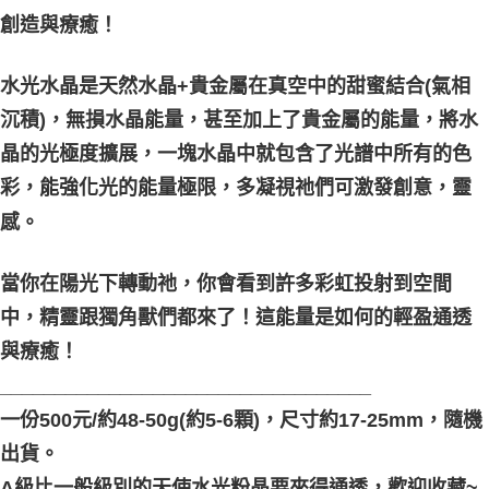
創造與療癒！
付款後門市自取
免運費
水光水晶是天然水晶+貴金屬在真空中的甜蜜結合(氣相
沉積)，無損水晶能量，甚至加上了貴金屬的能量，將水
晶的光極度擴展，一塊水晶中就包含了光譜中所有的色
彩，能強化光的能量極限，多凝視祂們可激發創意，靈
感。
當你在陽光下轉動祂，你會看到許多彩虹投射到空間
中，精靈跟獨角獸們都來了！這能量是如何的輕盈通透
與療癒！
__________________________________
一份500元/約48-50g(約5-6顆)，尺寸約17-25mm，隨機
出貨。
A級比一般級別的天使水光粉晶要來得通透，歡迎收藏~