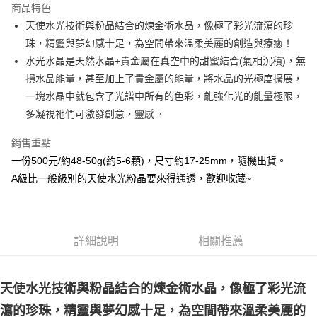
商品特色
Apple Pay
天使水光技術與粉晶結合的煉金術水晶，像極了彩光流瀉的珍
珠，精靈與夢幻感十足，為空間帶來溫柔美麗的創造與療癒！
街口支付
水光水晶是天然水晶+貴金屬在真空中的甜蜜結合(氣相沉積)，無
悠遊付
損水晶能量，甚至加上了貴金屬的能量，將水晶的光極度擴展，
一塊水晶中就包含了光譜中所有的色彩，能強化光的能量極限，
ATM付款
多凝視祂們可激發創意，靈感。
運送方式
銷售重點
全家取貨付款
一份500元/約48-50g(約5-6顆)，尺寸約17-25mm，隨機出貨。
每筆NT$80，滿NT$3,000(含以上)免運費
A級比一般級別的天使水光粉晶要來得通透，歡迎收藏~
7-11取貨付款
每筆NT$80，滿NT$3,000(含以上)免運費
詳細說明
相關推薦
賣家宅配幫您送（台灣）
每筆NT$80，滿NT$3,000(含以上)免運費
天使水光技術與粉晶結合的煉金術水晶，像極了彩光流
郵局幫你送（離島）
瀉的珍珠，精靈與夢幻感十足，為空間帶來溫柔美麗的
每筆NT$80，滿NT$3,000(含以上)免運費