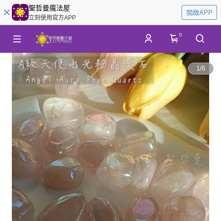
聖哲曼魔法屋
開啟APP
立刻使用官方APP
0
1
/
6