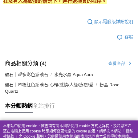
在沒有人為毀損的情況下，進行退換貨的程序。
顯示電腦版詳細說明
客服
商品相關分類 (4)
查看全部
礦石｜🌈多彩色系礦石
水光水晶 Aqua Aura
礦石｜🌸粉紅色系礦石-心輪/感情/人緣/療癒/愛
粉晶 Rose
Quartz
本分類熱銷
全站排行
本網站中使用 cookie，欲查詢有關本網站使用 cookie 方式之詳情，及若您不希
熱門標籤
望在電腦上使用 cookie 時應如何變更電腦的 cookie 設定，請參閱本網站「
隱私
權條款
」之 Cookie 聲明。您繼續使用本網站即表示您同意本公司得按本網站使