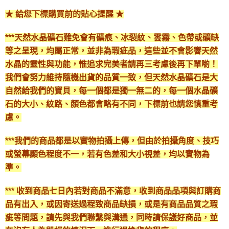
★ 給您下標購買前的貼心提醒 ★
***天然水晶礦石難免會有礦痕、冰裂紋、雲霧、色帶或礦缺
等之呈現，均屬正常，並非為瑕疵品，這些並不會影響天然
水晶的靈性與功能，惟追求完美者請再三考慮後再下單喲！
我們會努力維持隨機出貨的品質一致，但天然水晶礦石是大
自然給我們的寶貝，每一個都是獨一無二的，每一個水晶礦
石的大小、紋路、顏色都會略有不同，下標前也請您慎重考
慮。
***我們的商品都是以實物拍攝上傳，但由於拍攝角度、技巧
或螢幕顯色程度不一，若有色差和大小視差，均以實物為
準。
*** 收到商品七日內若對商品不滿意，收到商品品項與訂購商
品有出入，或因寄送過程致商品缺損，或是有商品品質之瑕
疵等問題，請先與我們聯繫與溝通，同時請保護好商品，並