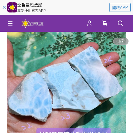
聖哲曼魔法屋
開啟APP
立刻使用官方APP
0
1
/
7