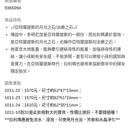
商品編號
超商取貨付款
9365094
LINE Pay
商品特色
Apple Pay
🌙亞特蘭提斯的月光之石/治療之石🌙
傳說中，多明尼加是亞特蘭提斯的一部份，而拉利瑪產於當地，
街口支付
是亞特蘭提斯的月光之石，也稱作亞特蘭提斯的治療之石。
悠遊付
祂富含大地能量，能夠牽引連結母性的能量、加強與母性的連
結，讓小孩較有安全感、不易哭鬧，甚至可以開發小孩的感知與
ATM付款
直覺力。在亞特蘭提斯時代，拉利瑪也被用來協助懷孕中的婦女
穩定胎兒。
運送方式
全家取貨付款
銷售重點
每筆NT$80，滿NT$3,000(含以上)免運費
1011-22：1570元，尺寸約52*47*13mm；
1011-23：1570元，尺寸約62*51*10mm。
7-11取貨付款
1011-24：1610元，尺寸約62*35*11mm；
每筆NT$80，滿NT$3,000(含以上)免運費
1011-10到32是此批相對大的寶貝，性價比很好，不要錯過喔！
賣家宅配幫您送（台灣）
***拉利瑪應避免流水、浸泡，可使用月光浴、芳香和水晶淨化***
每筆NT$80，滿NT$3,000(含以上)免運費