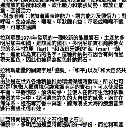
進開放的態度和改進、軟化壓力和緊張局勢、釋放正能
量、回復活力
~對應喉輪：增加溝通表達能力、語言能力及領悟力；對
呼吸、免疫系統、喉嚨、甲狀腺有益；呼吸或喉嚨不適
時，可尋求協調
拉利瑪是1974年發現的一種較新的能量寶石，主產於多
明尼加共和國，是該國的國石。多明尼加寶石商將他女
兒的名字”拉麗（lari）”和西班牙語的”海（mar）“結
合，進而成為寶石的名字。這種針鈉鈣石因含有釩而呈
現天藍色，因此也被稱為藍色針鈉鈣石。
拉利瑪能量的關鍵字是｢協調｣、｢和平｣以及｢和大自然共
存｣。
由於是在世界各地積極推動環境保護時發現，所以也可
說是｢象徵人類環境保護意識萌芽的寶石｣。可以使感情
平衡、平靜憤怒、解決紛爭，並使人在都市生活和依賴
機器的生活中，找回遺忘許久的大自然的感覺。適宜在
海洋系、橙花等芳香中冥想，聽海浪或大海的療癒音樂
進行冥想也很有效。
------------------------------------
亞特蘭提斯的月光之石/治療之石
傳說中，多明尼加是亞特蘭提斯的一部份，而拉利瑪產