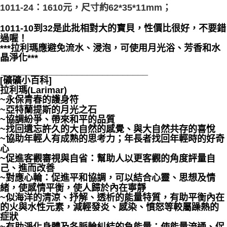
1011-24：1610元，尺寸約62*35*11mm；
1011-10到32是此批相對大的寶貝，性價比很好，不要錯
過喔！
***拉利瑪應避免流水、浸泡，可使用月光浴、芳香和水
晶淨化***
_____________________________
[礦礦小百科]
拉利瑪(Larimar)
~永保青春的護身符
~亞特蘭提斯的月光之石
~協調紛爭、帶來和平的品質
~找回遺忘許久的大自然的感覺、與大自然共存的喜悅
~協助年輕人有成熟的思考力；年長者找回年輕時的好奇
心
~促進客觀審視與自省：幫助人以更客觀的角度評量自
己、進而改善
~對應心輪：促進平和協調，可以結合心靈、思想及情
緒，使感情平衡，使人歸於內在寧靜
~似海洋的清涼、抒解、透析的能量特質，有助平衡內在
的火與水性元素，減輕發炎、感染、憤怒等較屬躁熱的
症狀
~有助淨化身體及各脈輪糾結的負能量：使能量流通、促