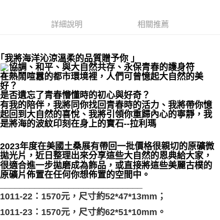
郵局幫你送（離島）
詳細說明
相關推薦
每筆NT$80，滿NT$3,000(含以上)免運費
付款後門市自取
免運費
｢我將海洋沁涼溫柔的品質贈予你 ｣
協調、和平、與大自然共存、永保青春的護身符
在熱鬧喧囂的都市環境裡，人們可曾憶起大自然的美
好？
是否遺忘了青春懵懂時的初心與好奇？
有我的陪伴，我將同你找回青春時的活力、我將帶你憶
起回到大自然的喜悅、我將引領你重歸內心的寧靜，我
是將海的波紋印刻在身上的寶石--拉利瑪
2023年度在美國土桑展有帶回一批價格很親切的原礦微
拋光片，近日整理出來分享這些大自然的恩典給大家，
很適合進一步拋磨成為飾品，或直接將這些美麗古樸的
原礦片佈置在任何你想佈置的空間中。
_____________________________
1011-22：1570元，尺寸約52*47*13mm；
1011-23：1570元，尺寸約62*51*10mm。