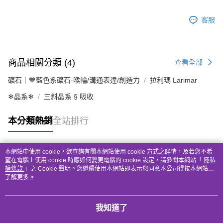
客服
商品相關分類 (4)
查看全部
礦石｜💙藍色系礦石-喉輪/溝通表達/創造力
拉利瑪 Larimar
❄晶系❄
三斜晶系 § 吸收
本分類熱銷
全站排行
本網站中使用 cookie，欲查詢有關本網站使用 cookie 方式之詳情，及若您不希
熱門標籤
望在電腦上使用 cookie 時應如何變更電腦的 cookie 設定，請參閱本網站「
隱私
權條款
」之 Cookie 聲明。您繼續使用本網站即表示您同意本公司得按本網站使
用條款之 Cookie 聲明使用 cookie。
了解更多 >
我知道了