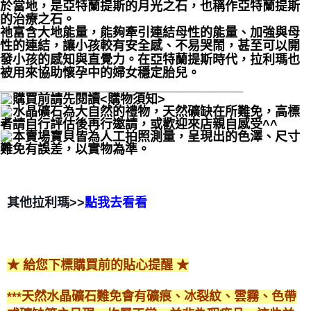
於當地，是亞特蘭提斯的月光之石，也稱作亞特蘭提斯
的治療之石。
祂富含大地能量，能夠牽引連結母性的能量、加強與母
性的連結，讓小孩較有安全感、不易哭鬧，甚至可以開
發小孩的感知與直覺力。在亞特蘭提斯時代，拉利瑪也
被用來協助懷孕中的婦女穩定胎兒。
___________________________________
購買前請先閱讀<購物須知>
水晶礦石為大自然的禮物，天然礦缺在所難免，高標
者請自行評估後再行邀請，或歡迎來店親自感受^^
本賣場寶貝皆為人工拍照測量，呈現出的色澤、尺寸
難免有誤差，以實物為準。
其他拉利瑪>>
點我去看看
★ 給您下標購買前的貼心提醒 ★
***天然水晶礦石難免會有礦痕、冰裂紋、雲霧、色帶