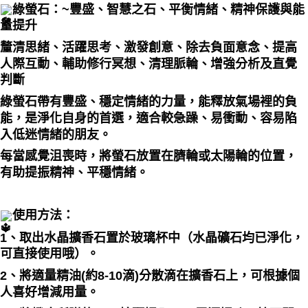
綠螢石：~豐盛、智慧之石、平衡情緒、精神保護與能
量提升
釐清思緒、活躍思考、激發創意、除去負面意念、提高
人際互動、輔助修行冥想、清理脈輪、增強分析及直覺
判斷
綠螢石帶有豐盛、穩定情緒的力量，能釋放氣場裡的負
能，是淨化自身的首選，適合較急躁、易衝動、容易陷
入低迷情緒的朋友。
每當感覺沮喪時，將螢石放置在臍輪或太陽輪的位置，
有助提振精神、平穩情緒。
使用方法：
1、取出水晶擴香石置於玻璃杯中（水晶礦石均已淨化，
可直接使用哦）。
2、將適量精油(約8-10滴)分散滴在擴香石上，可根據個
人喜好增減用量。