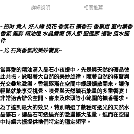
每筆NT$80，滿NT$3,000(含以上)免運費
詳細說明
相關推薦
郵局幫你送（離島）
每筆NT$80，滿NT$3,000(含以上)免運費
~招財 貴人 好人緣 桃花 香氛石 擴香石 香熏燈 室內薰香
香氛 擺飾 精油燈 水晶療癒 情人節 聖誕節 禮物 風水擺
付款後門市自取
件
免運費
~光 石與香氛的美妙饗宴~
當喜愛的精油滴入晶石小夜燈中，先是與天然的礦晶彼
此共振，詠唱著大自然的美妙旋律，隨著自然的揮發與
光交疊地激盪，香氣逐漸在空間中緩緩擴散開來，讓你
輕鬆就能享受視覺、嗅覺與天然礦石能量的多重饗宴！
非常適合辦公空間、書桌及床頭等小範圍的擴香需求。
為了達到最大的效果，特別精選了數種可透光的天然水
晶礦石，讓晶石可透過光的激盪擴大能量，進而在空間
中持續共振提供祂們特定的穩定頻率。