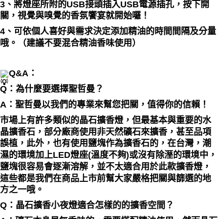
3、將燈座所附的USB接頭插入USB電源插孔，按下開
關，視覺與嗅覺的香氛饗宴就開始囉！
4、可依個人喜好與需求決定添加精油的時間間隔及分量
哦。（建議不要混合精油香味使用）
Q&A：
Q：為什麼要選擇聖哲曼？
A：聖哲曼以我們的專業來幫您把關，值得你的信賴！
市場上有許多類似的晶石擴香燈，但最基本與重要的水
晶擴香石，部分廠商使用非天然礦石來擴香，甚至品項
誤植，此外，也有使用鹽塊作為擴香石的，在台灣，潮
濕的環境加上LED燈座(溫度不夠)或沒有除溼的環境中，
鹽塊很容易會逐漸溶解，並不太適合用於此款擴香燈，
這些都是我們在商品上市前幫大家嚴格把關與篩選的地
方之一哦。
Q：晶石擴香小夜燈適合怎樣的的擴香空間？