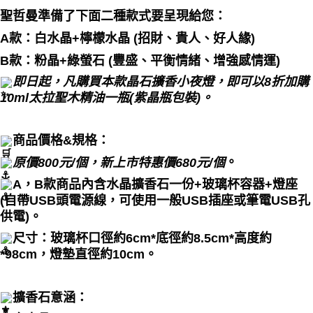
聖哲曼準備了下面二種款式要呈現給您：
A款：白水晶+檸檬水晶 (招財、貴人、好人緣)
B款：粉晶+綠螢石 (豐盛、平衡情緒、增強感情運)
即日起，凡購買本款晶石擴香小夜燈，即可以8折加購
10ml太拉聖木精油一瓶(紫晶瓶包裝)。
商品價格&規格：
。
原價800元/個，新上市特惠價680元/個
A，B款商品內含水晶擴香石一份+玻璃杯容器+燈座
(自帶USB頭電源線，可使用一般USB插座或筆電USB孔
供電)。
尺寸：玻璃杯口徑約6cm*底徑約8.5cm*高度約
*98cm，燈墊直徑約10cm。
擴香石意涵：