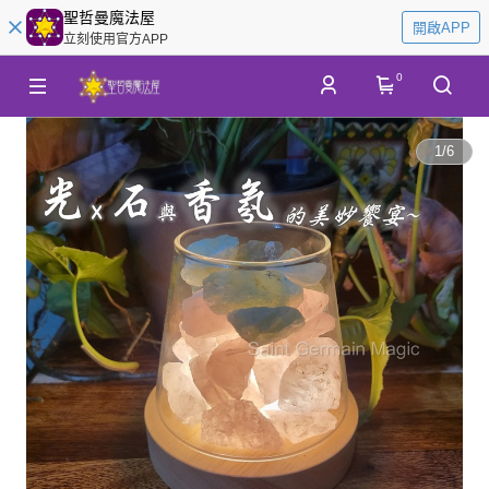
聖哲曼魔法屋
開啟APP
立刻使用官方APP
0
1
/
6