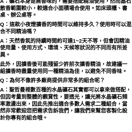
A：礦石本身是無香味的，需要搭配精油使用，然而晶石
散香範圍較小，較適合小面積場合使用。如床頭櫃、書
桌、辦公桌等。
Q：這款小夜燈擴香的時間可以維持多久？使用時可以混
合不同精油嗎？
A：天然香氛的持續時間約可達1~2天不等，但會因精油
使用量、使用方式、環境、天候等狀況的不同而有所差
異。
此外，因擴香後可能殘留少許前次擴香精油，故建議一
組擴香時盡量使用同一種精油為佳，以避免不同香味。
Q：為何不像許多廠商提供非常多的組合呢？
A：聖哲曼裡數百種的水晶礦石其實都可以拿來做搭配，
但因考量到整體的觀賞性，要透光，讓光將水晶礦石頻
率激盪出來，因此先推出適合多數人需求二種組合，當
然非常歡迎您把需求告訴我們，讓我們來幫您客製化設
計你專有的組合哦。