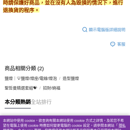
時請保護好商品，並在沒有人為毀損的情況下，進行
退換貨的程序。
顯示電腦版詳細說明
客服
商品相關分類 (2)
鹽燈｜💡鹽燈/燈座/電線/燈泡
造型鹽燈
聖哲曼精選套組💝
招財/納福
本分類熱銷
全站排行
本網站中使用 cookie，欲查詢有關本網站使用 cookie 方式之詳情，及若您不希
熱門標籤
望在電腦上使用 cookie 時應如何變更電腦的 cookie 設定，請參閱本網站「
隱私