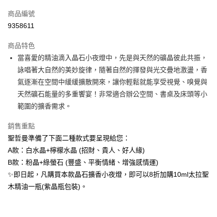
信用卡一次付款
商品編號
超商取貨付款
9358611
LINE Pay
商品特色
Apple Pay
當喜愛的精油滴入晶石小夜燈中，先是與天然的礦晶彼此共振，
詠唱著大自然的美妙旋律，隨著自然的揮發與光交疊地激盪，香
街口支付
氣逐漸在空間中緩緩擴散開來，讓你輕鬆就能享受視覺、嗅覺與
悠遊付
天然礦石能量的多重饗宴！非常適合辦公空間、書桌及床頭等小
範圍的擴香需求。
ATM付款
銷售重點
運送方式
聖哲曼準備了下面二種款式要呈現給您：
全家取貨付款
A款：白水晶+檸檬水晶 (招財、貴人、好人緣)
每筆NT$80，滿NT$3,000(含以上)免運費
B款：粉晶+綠螢石 (豐盛、平衡情緒、增強感情運)
✨即日起，凡購買本款晶石擴香小夜燈，即可以8折加購10ml太拉聖
7-11取貨付款
木精油一瓶(紫晶瓶包裝)。
每筆NT$80，滿NT$3,000(含以上)免運費
賣家宅配幫您送（台灣）