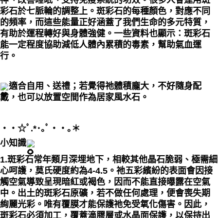
神、改善睡眠、支持免疫系統的功效。很多人會運用斑
彩石於七脈輪的調整上。斑彩石的每種顏色，對應不同
的頻率，而這些能量正好涵蓋了我們生命的多元特質，
有助於運程轉好與身體強健。一些資料也顯示：斑彩石
能一定程度協助減低人體內累積的毒素，幫助氣血運
行。
適合自用、送禮；若覺得祂體積龐大，不好隨身配
戴，也可以放置空間作為居家風水石。
・・☆ﾟ⁠.⁠*⁠･⁠｡ﾟ・・｡＊
小知識
1.斑彩石常年類月深埋地下，相較其他晶石脆弱、
極需細
心呵護
，莫氏硬度約為4-4.5。祂五彩繽紛的表面會因接
觸空氣導致呈現暗紅或褐色，因而不能直接曝露在空氣
中。出土的斑彩石原礦，若不做任何處理，便會喪失期
絢麗光彩。唯有
覆膜才能保護祂免受氧化傷害
。因此，
斑彩石必須加工，覆蓋滴膠層或水晶面保護，以保持出