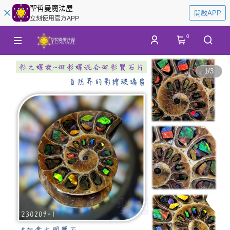
聖哲曼魔法屋
開啟APP
立刻使用官方APP
0
1
/
3