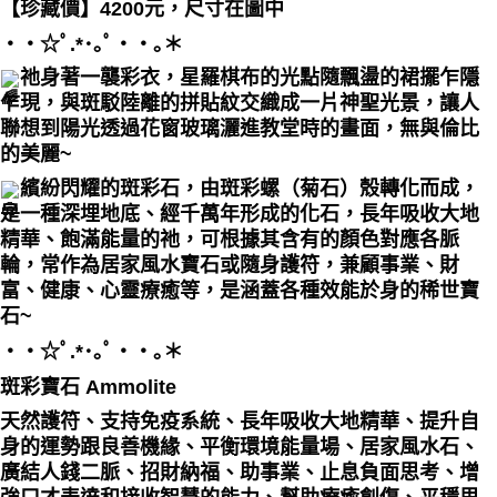
【
珍藏價】4200元，尺寸在圖中
每筆NT$80，滿NT$3,000(含以上)免運費
・・☆ﾟ⁠.⁠*⁠･⁠｡ﾟ・・｡＊
付款後門市自取
祂身著一襲彩衣，星羅棋布的光點隨飄盪的裙擺乍隱
免運費
乍現，與斑駁陸離的拼貼紋交織成一片神聖光景，讓人
聯想到陽光透過花窗玻璃灑進教堂時的畫面，無與倫比
的美麗~
繽紛閃耀的斑彩石，由斑彩螺（菊石）殼轉化而成，
是一種深埋地底、經千萬年形成的化石，長年吸收大地
精華、飽滿能量的祂，可根據其含有的顏色對應各脈
輪，常作為居家風水寶石或隨身護符，兼顧事業、財
富、健康、心靈療癒等，是涵蓋各種效能於身的稀世寶
石~
・・☆ﾟ⁠.⁠*⁠･⁠｡ﾟ・・｡＊
斑彩寶石 Ammolite
天然護符、支持免疫系統、長年吸收大地精華、提升自
身的運勢跟良善機緣、平衡環境能量場、居家風水石、
廣結人錢二脈、招財納福、助事業、止息負面思考、增