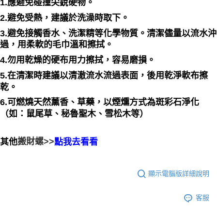
1.應避免碰撞尖銳硬物。
2.避免受熱，建議於洗澡時取下。
3.避免接觸香水、洗潔精等化學物質。清潔儘量以流水沖
過，用柔軟的毛巾溫和擦拭。
4.勿用乾燥的硬布用力擦拭，容易磨損。
5.在清潔時建議以清澈流水流過表面，後用乾淨軟布擦
乾。
6.可燃燒天然薰香、草藥，以煙燻方式為斑彩石淨化
（如：鼠尾草、秘魯聖木、雪松木等）
搬財螺>>
其他
點我去看看
顯示電腦版詳細說明
客服