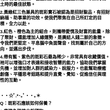
土時的最佳狀態。
2.黃綠紅三色兼具的斑彩寶石被認為是招財聖品，有招財
納福、助事業的功效。使我們聚焦在自己所訂定的目
標，全力以赴。
3.紅色、橙色為主的組合，則攜帶愛情及財富的能量，除
了聚財、還能增加人緣運勢，是廣結人錢二脈的象徵。
令我們更堅定、平息腦中負面聲音，找到屬於自己的方
向，並邁出步伐。
4.帶有藍、紫色的斑彩石最為稀少，非常具有收藏價值。
祂可以增強口才表達和接收智慧的能力，協助我們掌握
先機，並增加對人群的感染力、說服力。也能幫助療癒
創傷、平穩思考迴路和提升直覺、覺知、促進信任與理
性的互動。
・・☆ﾟ⁠.⁠*⁠･⁠｡ﾟ・・｡＊
Q：斑彩石應該如何保養？