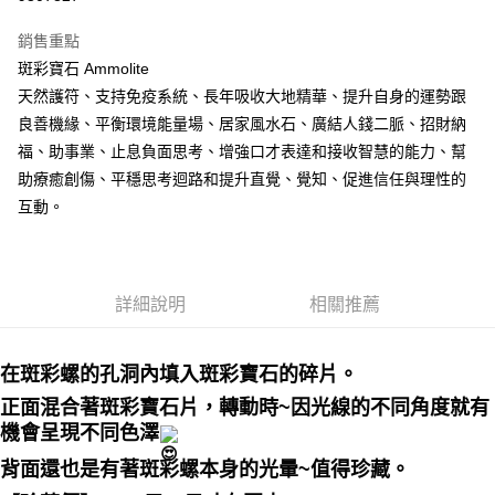
LINE Pay
銷售重點
Apple Pay
斑彩寶石 Ammolite
天然護符、支持免疫系統、長年吸收大地精華、提升自身的運勢跟
街口支付
良善機緣、平衡環境能量場、居家風水石、廣結人錢二脈、招財納
悠遊付
福、助事業、止息負面思考、增強口才表達和接收智慧的能力、幫
助療癒創傷、平穩思考迴路和提升直覺、覺知、促進信任與理性的
ATM付款
互動。
運送方式
全家取貨付款
詳細說明
相關推薦
每筆NT$80，滿NT$3,000(含以上)免運費
7-11取貨付款
在斑彩螺的孔洞內填入斑彩寶石的碎片。
每筆NT$80，滿NT$3,000(含以上)免運費
正面混合著斑彩寶石片，轉動時~因光線的不同角度就有
賣家宅配幫您送（台灣）
機會呈現不同色澤
每筆NT$80，滿NT$3,000(含以上)免運費
背面還也是有著斑彩螺本身的光暈~值得珍藏。
郵局幫你送（離島）