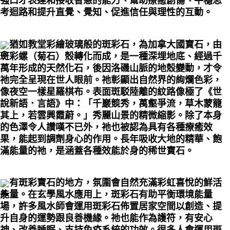
強口才表達和接收智慧的能力、幫助療癒創傷、平穩思
考迴路和提升直覺、覺知、促進信任與理性的互動。
猶如教堂彩繪玻璃般的斑彩石，為加拿大國寶石，由
斑彩螺（菊石）殼轉化而成，是一種深埋地底、經過千
萬年形成的天然化石，後因洛磯山脈的地殼變動，才令
祂完全呈現在世人眼前。祂彰顯出自然界的絢爛色彩，
像夜空一樣星羅棋布。表面斑駁陸離的紋路像極了《世
說新語．言語》中：「千巖競秀，萬壑爭流，草木蒙籠
其上，若雲興霞蔚。」秀麗山景的精微縮影。除了本身
的色澤令人讚嘆不已外，祂也被認為具有各種療癒效
果，能起到調劑身心的作用。長年吸收大地的精華、飽
滿能量的祂，是涵蓋各種效能於身的稀世寶石。
有斑彩寶石的地方，氛圍會自然充滿彩虹喜悅的鮮活
能量。在玄學風水應用上，斑彩石有助平衡環境能量
場，許多風水師會運用斑彩石佈置居家空間以創造、提
升自身的運勢跟良善機緣。祂也能作為護符，有安心