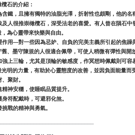
橄欖石的介紹：
 因為含鐵，且擁有獨特的油脂光澤，折射性也頗剛，他的
 古埃及人很推崇橄欖石，深受法老的喜愛。有人曾在隕石
量，為心靈帶來快樂與自由。
 心理作用—對一些因為忌妒、自負的完美主義所引起的焦
守舊、墨守陳規的人很適合佩帶，可使人稍微有彈性與開
 可加強上三輪，尤其是頂輪的敏感度，作冥想時佩戴則可
般光明的力量，有助於心靈態度的改善，並因負面能量而
招財、聚財。
促進精神安穩，使睡眠品質提升。
當護身符配戴時，可避邪化煞。
激發挑戰的精神與勇氣。
________________________________