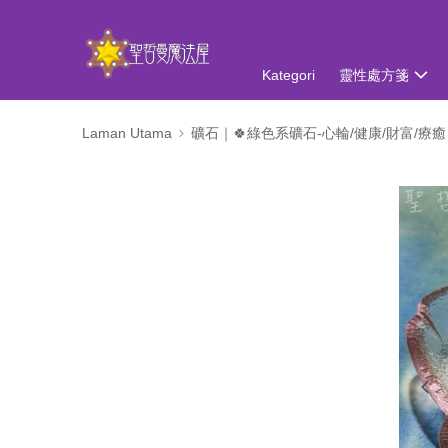
Kategori
靈性處方箋
Laman Utama
礦石｜🍀綠色系礦石-心輪/健康/財富/療癒