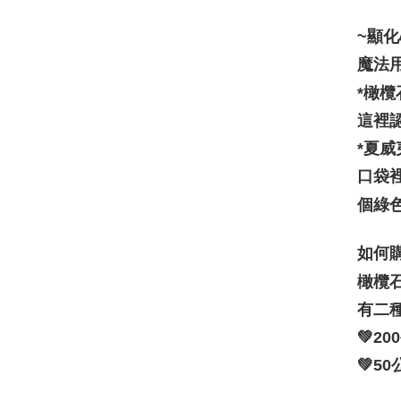
~顯化
魔法
*橄
這裡
*夏
口袋
個綠
如何
橄欖
有二
💚2
💚5