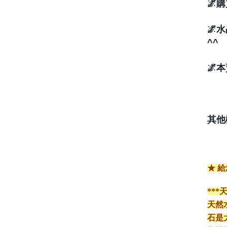
🌌
🌌
^^
🌌
其他
★ 
**
天然
石是