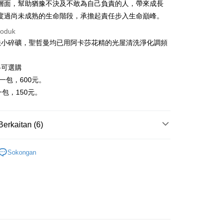
層面，幫助猶豫不決及不敢為自己負責的人，帶來成長
t
度過尚未成熟的生命階段，承擔起責任步入生命巔峰。
an ATM
roduk
法小碎礦，聖哲曼均已用阿卡莎花精的光屋清洗淨化調頻
Penghantaran
格可選購
付款
克一包，600元。
anan | Penghantaran percuma untuk pesanan
一包，150元。
atau lebih
付款
Berkaitan (6)
anan | Penghantaran percuma untuk pesanan
atau lebih
綠色系礦石-心輪/健康/財富/療癒
橄欖石 Peridot
Sokongan
幫您送（台灣）
生日石/手帳/御守/會員卡
🎂八月｜橄欖石/尖晶石
anan | Penghantaran percuma untuk pesanan
💰
水晶礦石
atau lebih
斜方晶系 § 療癒
送（離島）
/絕版品/惜福品/防水逆💦
防水逆💦💦
anan | Penghantaran percuma untuk pesanan