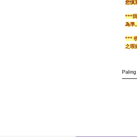
您慎
**
為準
**
之瑕
Paling