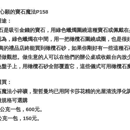
💼職場♥桃
NT$3,000 
心願的寶石魔法P158
付款後門
用途：
Penghanta
欖石是吸引金錢的寶石，用綠色蠟燭圍繞這種寶石或佩戴在
認為，綠色蠟燭在中間，用一把橄欖石圍繞成圈，也是很好
威夷的禮品店終能買到橄欖石砂，如果你剛好有一些這種
裡做觀想。做生意的人可以在他們的辦公桌或收銀台內放
色盤子上，用橄欖石砂全部覆蓋它，這些儀式可用橄欖石
購買：
石魔法小碎礦，聖哲曼均已用阿卡莎花精的光屋清洗淨化
種規格可選購
00公克一包，600元。
0公克一包，150元。