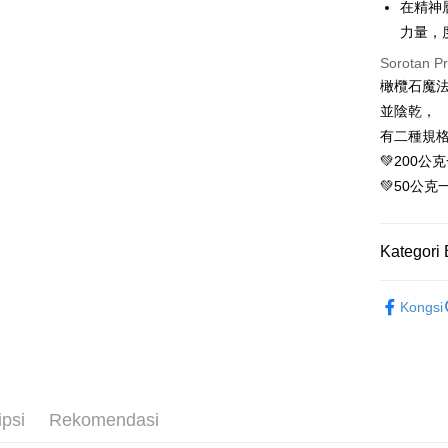
在精神
Easy Walle
力量，
Pemindah
Sorotan P
橄欖石魔
Pilihan 
並陰乾，
有二種規
全家取貨
💚200公
NT$80/pes
💚50公克
NT$3,000 
7-11取貨
Kategori 
NT$80/pes
NT$3,000 
礦石｜🍀
Kongsi
賣家宅配
送禮｜🎁
NT$80/pes
💰開運招財
NT$3,000 
❄晶系❄
郵局幫你
ipsi
Rekomendasi
❈ 特惠商品
NT$80/pes