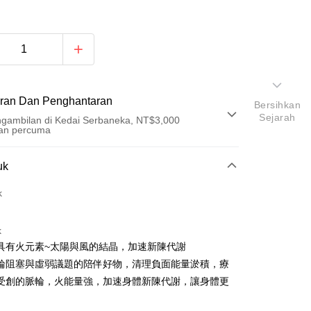
ran Dan Penghantaran
Bersihkan
Sejarah
gambilan di Kedai Serbaneka, NT$3,000
an percuma
Pembayaran
uk
t (Bayaran Penuh)
k
an di Kedai Serbaneka
k
具有火元素~太陽與風的結晶，加速新陳代謝
輪阻塞與虛弱議題的陪伴好物，清理負面能量淤積，療
受創的脈輪，火能量強，加速身體新陳代謝，讓身體更
。