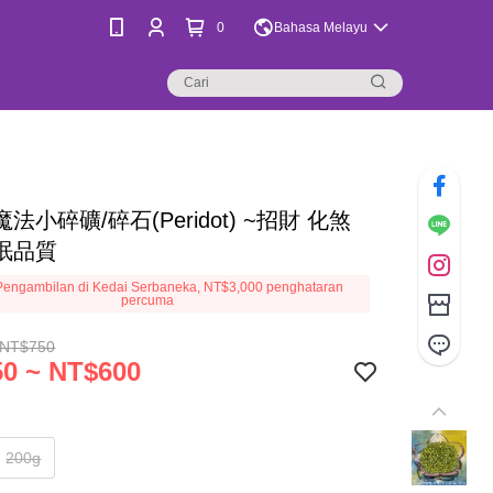
0
Bahasa Melayu
法小碎礦/碎石(Peridot) ~招財 化煞
眠品質
engambilan di Kedai Serbaneka, NT$3,000 penghataran
percuma
 NT$750
0 ~ NT$600
200g