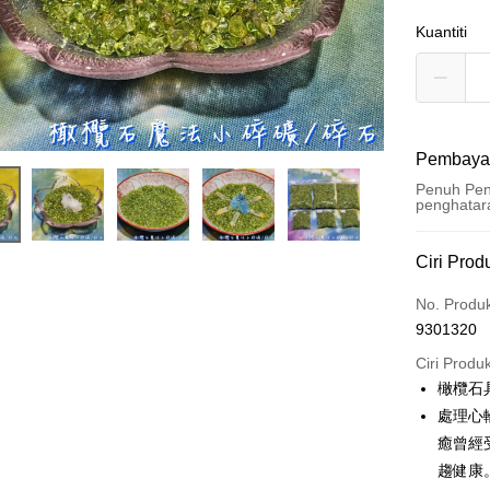
Kuantiti
Pembaya
Penuh Pen
penghatar
Kaedah 
Ciri Prod
Kad Kredi
No. Produ
9301320
Pengambil
Ciri Produ
LINE Pay
橄欖石
處理心
Apple Pay
癒曾經
JKOPAY
趨健康