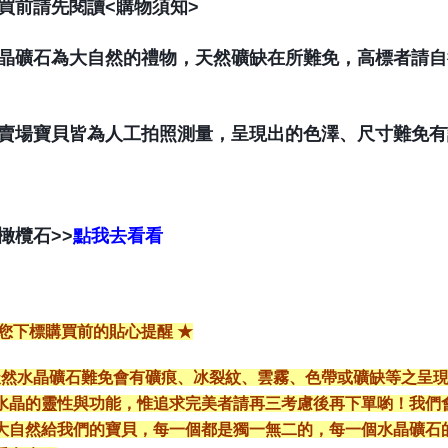
購買前請先閱讀<購物須知>
水晶礦石為大自然的禮物，天然礦缺在所難免，高標者請
本賣場寶貝皆為人工拍照測量，呈現出的色澤、尺寸難免
橄欖石>>
點我去看看
給您下標購買前的貼心提醒 ★
*天然水晶礦石難免會有礦痕、冰裂紋、雲霧、色帶或礦缺等之呈
水晶的靈性與功能，惟追求完美者請再三考慮後再下單喲！我們
大自然給我們的寶貝，每一個都是獨一無二的，每一個水晶礦石