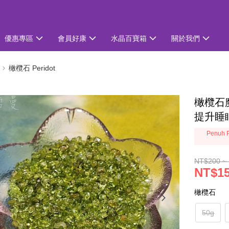
優惠專區
會員好康
水晶百寶箱
關於我們
橄欖石 Peridot
橄欖石魔
提升睡
Penuh P
NT$200 ~
NT$15
橄欖石
50g