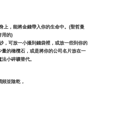
花♥水逆必備💌
防水逆💦💦
atau lebih
市自取
ran percuma
身上，能將金錢帶入你的生命中。(聖哲曼
用的)
石砂，可放一小撮到錢袋裡，或放一些到你的
少量的橄欖石，或是將你的公司名片放在一
魔法小碎礦替代。
調頻並陰乾，