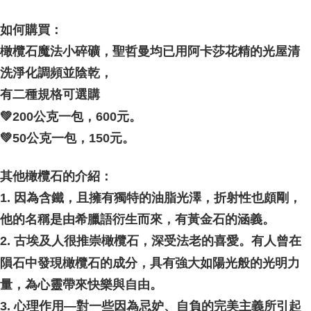
如何購買：
橄欖石魔法小碎礦，聖哲曼均已用阿卡莎花精的光屋清
洗淨化調頻並陰乾，
有二種規格可選購
💚200公克一包，600元。
💚50公克一包，150元。
其他橄欖石的介紹：
1. 因為含鐵，且擁有獨特的油脂光澤，折射性也頗剛，
他的名稱是由希臘語衍生而來，有黃金石的涵義。
2. 古埃及人很推崇橄欖石，深受法老的喜愛。有人曾在
隕石中發現橄欖石的成分，具有強大如陽光般的光明力
量，為心靈帶來快樂與自由。
3. 心理作用—對一些因為忌妒、自負的完美主義所引起