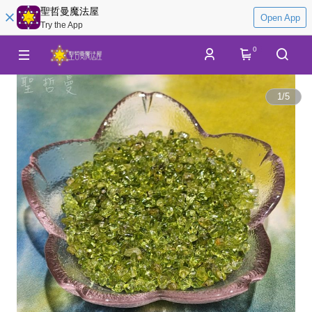
聖哲曼魔法屋
Open App
Try the App
0
1
/
5