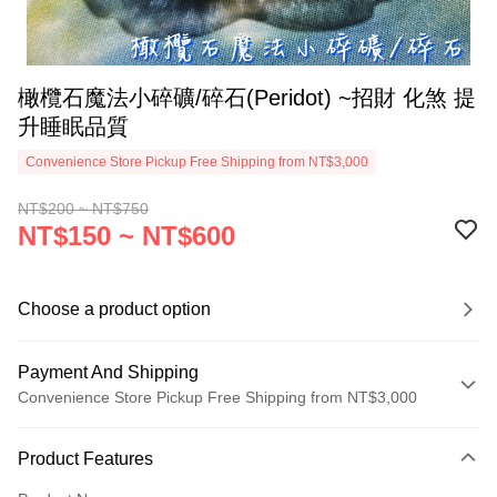
橄欖石魔法小碎礦/碎石(Peridot) ~招財 化煞 提
升睡眠品質
Convenience Store Pickup Free Shipping from NT$3,000
NT$200 ~ NT$750
NT$150 ~ NT$600
Choose a product option
Payment And Shipping
Convenience Store Pickup Free Shipping from NT$3,000
Payment Method
Product Features
Credit Card (Full Payment)