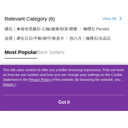
Relevant Category (6)
View All
礦石｜🍀綠色系礦石-心輪/健康/財富/療癒
橄欖石 Peridot
送禮｜🎁生日石/手帳/御守/會員卡
🎂八月｜橄欖石/尖晶石
Most Popular
Best Sellers
This site uses cookies to offer you a better browsing experience. Find out more
Popular Tags
on how we use cookies and how you can change your settings on the Cookie
Statement in the
Privacy Policy
of this website. By browsing the website, you
agree to our use of cookies as described in our Cookie Statement.
Details >
Got it