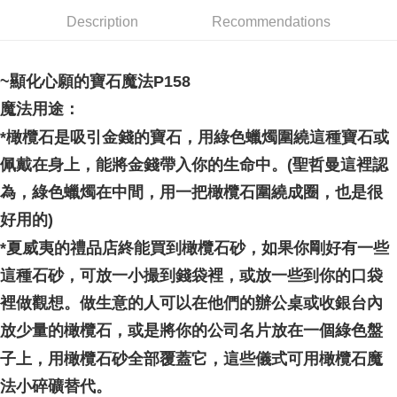
郵局幫你送（離島）
Description
Recommendations
NT$80/order | Free shipping on orders of NT$3,000 or more
付款後門市自取
~顯化心願的寶石魔法P158
Free shipping
魔法用途：
*橄欖石是吸引金錢的寶石，用綠色蠟燭圍繞這種寶石或
佩戴在身上，能將金錢帶入你的生命中。(聖哲曼這裡認
為，綠色蠟燭在中間，用一把橄欖石圍繞成圈，也是很
好用的)
*夏威夷的禮品店終能買到橄欖石砂，如果你剛好有一些
這種石砂，可放一小撮到錢袋裡，或放一些到你的口袋
裡做觀想。做生意的人可以在他們的辦公桌或收銀台內
放少量的橄欖石，或是將你的公司名片放在一個綠色盤
子上，用橄欖石砂全部覆蓋它，這些儀式可用橄欖石魔
法小碎礦替代。