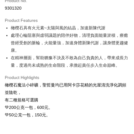
Product No.
Convenience Store Pickup and Pay
9301320
LINE Pay
Product Features
Apple Pay
橄欖石具有火元素~太陽與風的結晶，加速新陳代謝
處理心輪阻塞與虛弱議題的陪伴好物，清理負面能量淤積，療癒
JKOPAY
曾經受創的脈輪，火能量強，加速身體新陳代謝，讓身體更趨健
Easy Wallet
康。
在精神層面，幫助猶豫不決及不敢為自己負責的人，帶來成長力
ATM Transfer
量，度過尚未成熟的生命階段，承擔起責任步入生命巔峰。
Shipping Method
Product Highlights
全家取貨付款
橄欖石魔法小碎礦，聖哲曼均已用阿卡莎花精的光屋清洗淨化調頻
NT$80/order | Free shipping on orders of NT$3,000 or more
並陰乾，
有二種規格可選購
7-11取貨付款
💚200公克一包，600元。
NT$80/order | Free shipping on orders of NT$3,000 or more
💚50公克一包，150元。
賣家宅配幫您送（台灣）
NT$80/order | Free shipping on orders of NT$3,000 or more