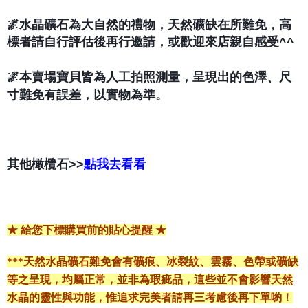
🌌水晶礦石為大自然的禮物，天然礦缺在所難免，高
標者請自行評估後再行邀請，或歡迎來店親自感受^^
🌌本賣場寶貝皆為人工拍照測量，呈現出的色澤、尺
寸難免有誤差，以實物為準。
其他橄欖石>>
點我去看看
★ 給您下標購買前的貼心提醒 ★
***天然水晶礦石難免會有礦痕、冰裂紋、雲霧、色帶或礦缺
等之呈現，均屬正常，並非為瑕疵品，這些並不會影響天然
水晶的靈性與功能，惟追求完美者請再三考慮後再下單喲！