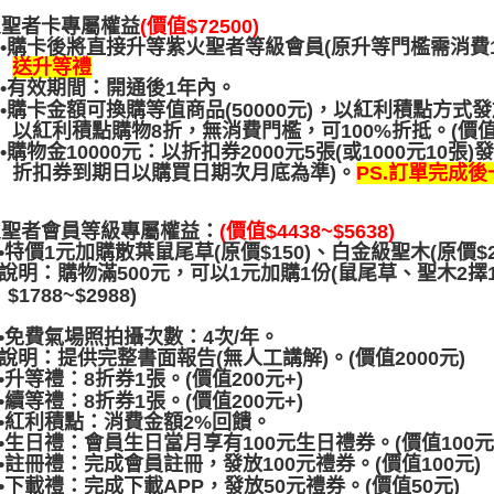
火聖者
卡專屬權益
(
價值
$72500
)
•購卡後將直接升等紫火聖者等級會員(原升等門檻需消費10
送升等禮
•有效期間：開通後1年內。
•購卡金額可換購等值商品(50000元)，以紅利積點方式
以紅利積點購物8折，無消費門檻，可100%折抵。(價值$6
•購物金10000元：以折扣券2000元5張(或1000元10
PS.訂單完成
折扣券到期日以購買日期次月底為準)。
火聖者會員等級專屬權益
：
(
價值
$4438~$5638)
•特價1元加購散葉鼠尾草(原價$150)、白金級聖木(原價$2
說明：購物滿500元，可以1元加購1份(鼠尾草、聖木2擇
$1788~$2988)
•免費氣場照拍攝次數：4次/年。
說明：提供完整書面報告(無人工講解)。(價值2000元)
•升等禮：8折券1張。(價值200元+)
•續等禮：8折券1張。(價值200元+)
•紅利積點：消費金額2%回饋。
•生日禮：會員生日當月享有100元生日禮券。(價值100元
•註冊禮：完成會員註冊，發放100元禮券。(價值100元)
•下載禮：完成下載APP，發放50元禮券。(價值50元)