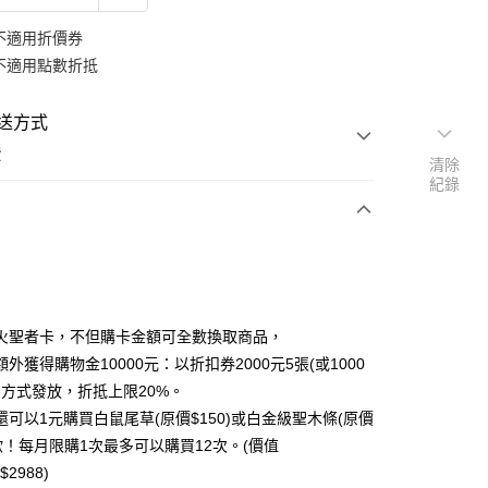
不適用折價券
不適用點數折抵
送方式
費
清除
紀錄
次付款
火聖者卡，不但購卡金額可全數換取商品，
外獲得購物金10000元：以折扣券2000元5張(或1000
張)方式發放，折抵上限20%。
還可以1元購買白鼠尾草(原價$150)或白金級聖木條(原價
)歐！每月限購1次最多可以購買12次。(價值
y
$2988)