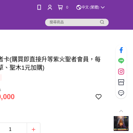
0
中文 (繁體)
者卡(購買即直接升等紫火聖者會員，每
草、聖木1元加購)
0
,000