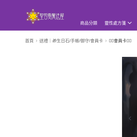
商品分類
靈性處方箋
首頁
送禮｜🎁生日石/手帳/御守/會員卡
🧚‍♀️會員卡🧚‍♀️