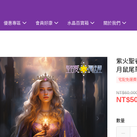
優惠專區
會員好康
水晶百寶箱
關於我們
紫火聖
月鼠尾
宅配免運費
NT$60,00
NT$50
數量