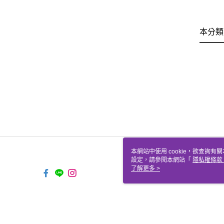
本分類
本網站中使用 cookie，欲查詢有關
設定，請參閱本網站「
隱私權條款
使用 cookie。
了解更多 >