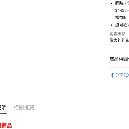
ATM付款
同時，
$443
權益呢
運送方式
還可獲
賣家宅配
銷售重點
每筆NT$8
偉大的的
免運費或
免運費
商品相關分
送禮｜🎁
分享
說明
相關推薦
體商品