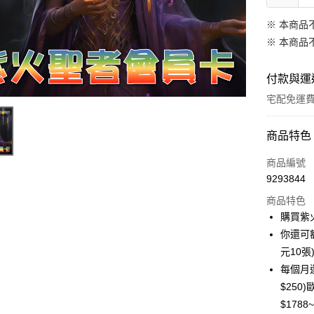
※ 本商品
※ 本商品
付款與運
宅配免運
付款方式
商品特色
信用卡一
商品編號
9293844
LINE Pay
商品特色
Apple Pay
購買紫
你還可額
街口支付
元10
悠遊付
每個月
$250
Google Pa
$1788~