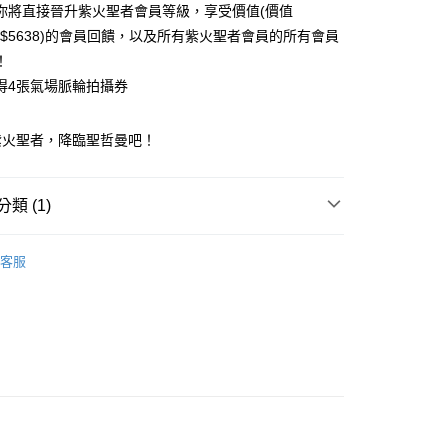
你將直接晉升紫火聖者會員等級，享受價值(價值
8~$5638)的會員回饋，以及所有紫火聖者會員的所有會員
！
得4張氣場脈輪拍攝券
幫您送（台灣）
0，滿NT$3,000(含以上)免運費
紫火聖者，降臨聖哲曼吧！
已含運費
類 (1)
生日石/手帳/御守/會員卡
🧚‍♀️會員卡🧚‍♀️
客服