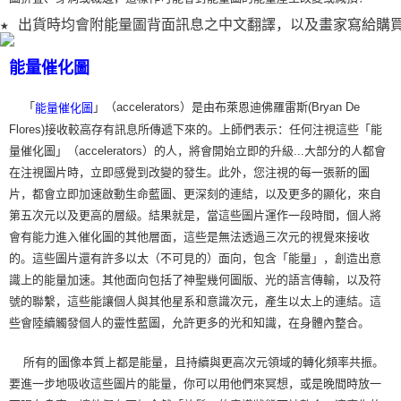
★ 出貨時均會附能量圖背面訊息之中文翻譯，以及畫家寫給購
能量催化圖
「
」（accelerators）是由布萊恩迪佛羅雷斯(Bryan De
能量催化圖
Flores)接收較高存有訊息所傳遞下來的。上師們表示：任何注視這些「能
量催化圖」（accelerators）的人，將會開始立即的升級...大部分的人都會
在注視圖片時，立即感覺到改變的發生。此外，您注視的每一張新的圖
片，都會立即加速啟動生命藍圖、更深刻的連結，以及更多的顯化，來自
第五次元以及更高的層級。結果就是，當這些圖片運作一段時間，個人將
會有能力進入催化圖的其他層面，這些是無法透過三次元的視覺來接收
的。這些圖片還有許多以太（不可見的）面向，包含「能量」，創造出意
識上的能量加速。其他面向包括了神聖幾何圖版、光的語言傳輸，以及符
號的聯繫，這些能讓個人與其他星系和意識次元，產生以太上的連結。這
些會陸續觸發個人的靈性藍圖，允許更多的光和知識，在身體內整合。
所有的圖像本質上都是能量，且持續與更高次元領域的轉化頻率共振。
要進一步地吸收這些圖片的能量，你可以用他們來冥想，或是晚間時放一