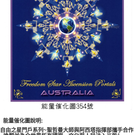
每笔NT$80，满NT$3,000(含以上)免运费
付款後門市自取
免运费
能量催化圖說明:
自由之星門戶系列~聖哲曼大師與阿西塔指揮部攜手合作