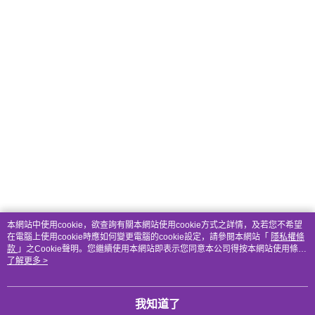
本網站中使用cookie，欲查詢有關本網站使用cookie方式之詳情，及若您不希望
在電腦上使用cookie時應如何變更電腦的cookie設定，請參閱本網站「
隱私權條
款
」之Cookie聲明。您繼續使用本網站即表示您同意本公司得按本網站使用條款
之Cookie聲明使用cookie。
了解更多 >
我知道了