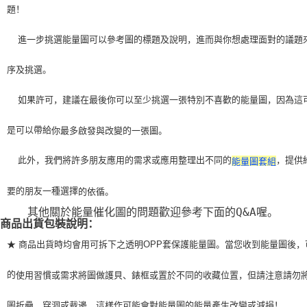
題！
    進一步挑選能量圖可以參考圖的標題及說明，進而與你想處理面對的議題
序及挑選。
    如果許可，建議在最後你可以至少挑選一張特別不喜歡的能量圖，因為這
是可以帶給
你最多啟發與改變的一張圖。
    此外，我們將許多朋友應用的需求或應用整理出不同的
，提供
能量圖套組
要的朋友一種選擇
的依循。
    其他關於能量催化圖的問題歡迎參考下面的Q&A喔。
商品出貨包裝說明：
★ 商品出貨時均會用可拆下之透明OPP套保護能量圖。當您收到能量圖後，
的
使用習
慣或需求將圖做護貝、錶框或置於不同的收藏位置，但請注意請勿
圖折疊、穿洞或裁
邊，這樣作可能會對能量圖的能量產生改變或減損！