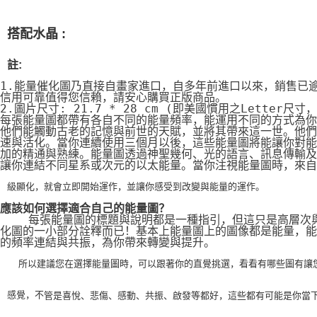
搭配水晶 :
註:
1.能量催化圖乃直接自畫家進口，自多年前進口以來，銷售已
信用可靠值得您信賴，請安心購買正版商品。
2.圖片尺寸: 21.7 * 28 cm (即美國慣用之Letter尺寸
每張能量圖都帶有各自不同的能量頻率，能運用不同的方式為你
他們能觸動古老的記憶與前世的天賦，並將其帶來這一世。他們
速與活化。當你連續使用三個月以後，這些能量圖將能讓你對能
加的精通與熟練。能量圖透過神聖幾何、光的語言、訊息傳輸及
讓你連結不同星系或次元的以太能量。當你注視能量圖時，來自
級顯化，就會立即開始運作，並讓你感受到改變與能量的運作。
應該如何選擇適合自己的能量圖？
    每張能量圖的標題與說明都是一種指引，但這只是高層次
化圖的一小部分詮釋而已！基本上能量圖上的圖像都是能量，能
的頻率連結與共振，為你帶來轉變與提升。
    所以建議您在選擇能量圖時，可以跟著你的直覺挑選，看看有哪些圖有讓
感覺，不
管是喜悅、悲傷、感動、共振、啟發等都好，這些都有可能是你當