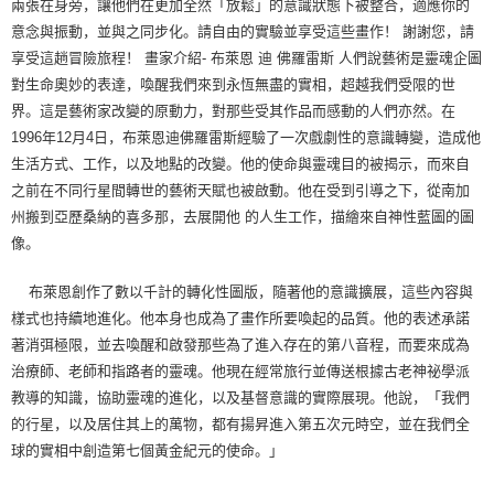
兩張在身旁，讓他們在更加全然「放鬆」的意識狀態下被整合，適應你的
意念與振動，並與之同步化。請自由的實驗並享受這些畫作！ 謝謝您，請
享受這趟冒險旅程！ 畫家介紹- 布萊恩 迪 佛羅雷斯 人們說藝術是靈魂企圖
對生命奧妙的表達，喚醒我們來到永恆無盡的實相，超越我們受限的世
界。這是藝術家改變的原動力，對那些受其作品而感動的人們亦然。在
1996年12月4日，布萊恩迪佛羅雷斯經驗了一次戲劇性的意識轉變，造成他
生活方式、工作，以及地點的改變。他的使命與靈魂目的被揭示，而來自
之前在不同行星間轉世的藝術天賦也被啟動。他在受到引導之下，從南加
州搬到亞歷桑納的喜多那，去展開他 的人生工作，描繪來自神性藍圖的圖
像。
布萊恩創作了數以千計的轉化性圖版，隨著他的意識擴展，這些內容與
樣式也持續地進化。他本身也成為了畫作所要喚起的品質。他的表述承諾
著消弭極限，並去喚醒和啟發那些為了進入存在的第八音程，而要來成為
治療師、老師和指路者的靈魂。他現在經常旅行並傳送根據古老神祕學派
教導的知識，協助靈魂的進化，以及基督意識的實際展現。他說，「我們
的行星，以及居住其上的萬物，都有揚昇進入第五次元時空，並在我們全
球的實相中創造第七個黃金紀元的使命。」