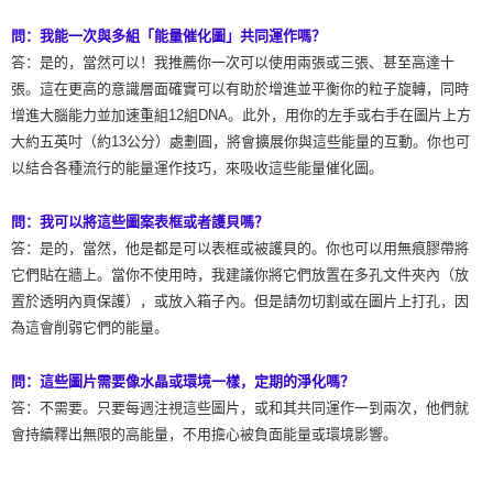
問：我能一次與多組「能量催化圖」共同運作嗎？
答：是的，當然可以！我推薦你一次可以使用兩張或三張、甚至高達十
張。這在更高的意識層面確實可以有助於增進並平衡你的粒子旋轉，同時
增進大腦能力並加速重組12組DNA。此外，用你的左手或右手在圖片上方
大約五英吋（約13公分）處劃圓，將會擴展你與這些能量的互動。你也可
以結合各種流行的能量運作技巧，來吸收這些能量催化圖。
問：我可以將這些圖案表框或者護貝嗎？
答：是的，當然，他是都是可以表框或被護貝的。你也可以用無痕膠帶將
它們貼在牆上。當你不使用時，我建議你將它們放置在多孔文件夾內（放
置於透明內頁保護），或放入箱子內。但是請勿切割或在圖片上打孔，因
為這會削弱它們的能量。
問：這些圖片需要像水晶或環境一樣，定期的淨化嗎？
答：不需要。只要每週注視這些圖片，或和其共同運作一到兩次，他們就
會持續釋出無限的高能量，不用擔心被負面能量或環境影響。