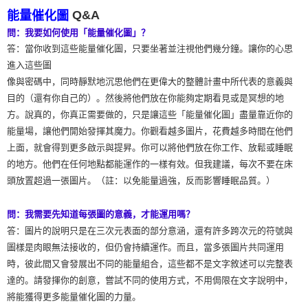
Q&A
能量催化圖
問：我要如何使用「能量催化圖」？
答：當你收到這些能量催化圖，只要坐著並注視他們幾分鐘。讓你的心思
進入這些圖
像與密碼中，同時靜默地沉思他們在更偉大的整體計畫中所代表的意義與
目的（還有你自己的）。然後將他們放在你能夠定期看見或是冥想的地
方。說真的，你真正需要做的，只是讓這些「能量催化圖」盡量靠近你的
能量場，讓他們開始發揮其魔力。你觀看越多圖片，花費越多時間在他們
上面，就會得到更多啟示與提昇。你可以將他們放在你工作、放鬆或睡眠
的地方。他們在任何地點都能運作的一樣有效。但我建議，每次不要在床
頭放置超過一張圖片。（註：以免能量過強，反而影響睡眠品質。）
問：我需要先知道每張圖的意義，才能運用嗎？
答：圖片的說明只是在三次元表面的部分意涵，還有許多跨次元的符號與
圖樣是肉眼無法接收的，但仍會持續運作。而且，當多張圖片共同運用
時，彼此間又會發展出不同的能量組合，這些都不是文字敘述可以完整表
達的。請發揮你的創意，嘗試不同的使用方式，不用侷限在文字說明中，
將能獲得更多能量催化圖的力量。