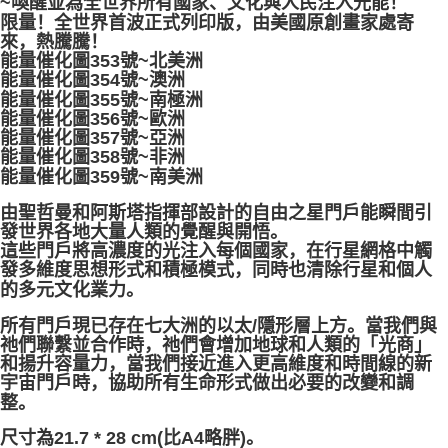
~喚醒並為全世界所有國家、文化與人民注入光能！
限量！全世界首波正式列印版，由美國原創畫家處寄
來，熱騰騰！
能量催化圖353號~北美洲
能量催化圖354號~澳洲
能量催化圖355號~南極洲
能量催化圖356號~歐洲
能量催化圖357號~亞洲
能量催化圖358號~非洲
能量催化圖359號~南美洲
由聖哲曼和阿斯塔指揮部設計的自由之星門戶能瞬間引
發世界各地大量人類的覺醒與開悟。
這些門戶將高濃度的光注入每個國家，在行星網格中觸
發多維度思想形式和積極模式，同時也清除行星和個人
的多元文化業力。
所有門戶現已存在七大洲的以太/隱形層上方。當我們與
祂們聯繫並合作時，祂們會增加地球和人類的「光商」
和揚升容量力，當我們接近進入更高維度和時間線的新
宇宙門戶時，協助所有生命形式做出必要的改變和調
整。
尺寸為21.7 * 28 cm(比A4略胖)。