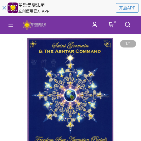
聖哲曼魔法屋
开启APP
立刻使用官方 APP
0
1
/
1