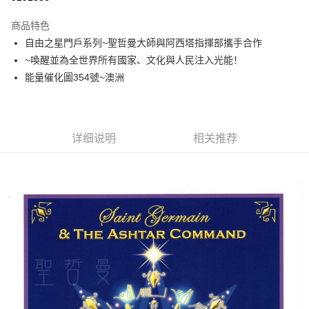
LINE Pay
商品特色
Apple Pay
自由之星門戶系列~聖哲曼大師與阿西塔指揮部攜手合作
~喚醒並為全世界所有國家、文化與人民注入光能！
街口支付
能量催化圖354號~澳洲
悠遊付
ATM付款
详细说明
相关推荐
运送方式
全家取貨付款
每笔NT$80，满NT$3,000(含以上)免运费
7-11取貨付款
每笔NT$80，满NT$3,000(含以上)免运费
賣家宅配幫您送（台灣）
每笔NT$80，满NT$3,000(含以上)免运费
郵局幫你送（離島）