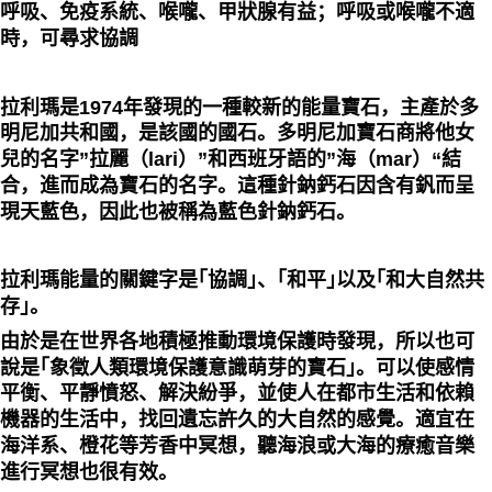
呼吸、免疫系統、喉嚨、甲狀腺有益；呼吸或喉嚨不適
時，可尋求協調
拉利瑪是1974年發現的一種較新的能量寶石，主產於多
明尼加共和國，是該國的國石。多明尼加寶石商將他女
兒的名字”拉麗（lari）”和西班牙語的”海（mar）“結
合，進而成為寶石的名字。這種針鈉鈣石因含有釩而呈
現天藍色，因此也被稱為藍色針鈉鈣石。
拉利瑪能量的關鍵字是｢協調｣、｢和平｣以及｢和大自然共
存｣。
由於是在世界各地積極推動環境保護時發現，所以也可
說是｢象徵人類環境保護意識萌芽的寶石｣。可以使感情
平衡、平靜憤怒、解決紛爭，並使人在都市生活和依賴
機器的生活中，找回遺忘許久的大自然的感覺。適宜在
海洋系、橙花等芳香中冥想，聽海浪或大海的療癒音樂
進行冥想也很有效。