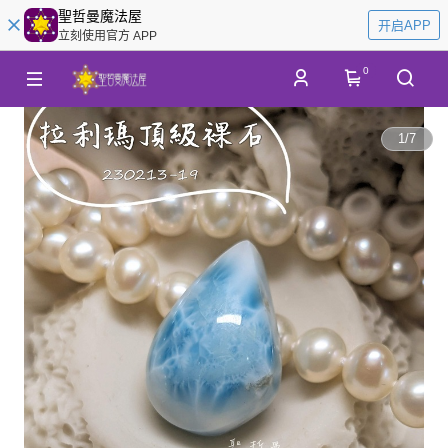
聖哲曼魔法屋
开启APP
立刻使用官方 APP
0
1
/
7