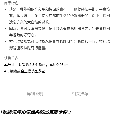
商品特色
Apple Pay
這是一種能夠促進和平和協調的寶石，可以使感情平衡，平息憤
怒，解決紛爭。並且使人在都市生活和依賴機器的生活中，找回
街口支付
遺忘許久的大自然的感覺。
悠遊付
同時，還可以消除煩惱，使年輕人有成熟的思考力，年長者找回
年輕時的好奇心。
ATM付款
拉利瑪被認為可以作為永保青春的護身符；祈願和平時，拉利瑪
總是能發揮應有的能量。
运送方式
全家取貨付款
销售重点
每笔NT$80，满NT$3,000(含以上)免运费
🌊尺寸：長寬約2.3*1.5cm；厚約0.95cm
#可線編或金工變造型飾品
7-11取貨付款
每笔NT$80，满NT$3,000(含以上)免运费
賣家宅配幫您送（台灣）
详细说明
相关推荐
每笔NT$80，满NT$3,000(含以上)免运费
郵局幫你送（離島）
｢我將海洋沁涼溫柔的品質贈予你 ｣
每笔NT$80，满NT$3,000(含以上)免运费