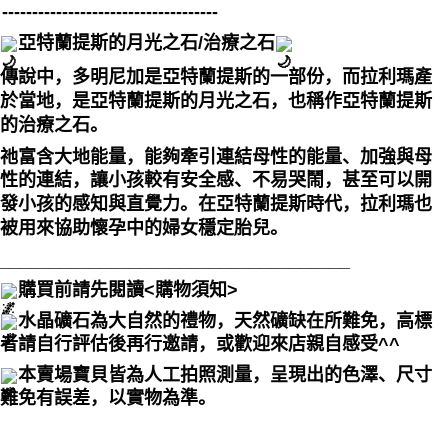
------------------------------------
亞特蘭提斯的月光之石/治療之石
傳說中，多明尼加是亞特蘭提斯的一部份，而拉利瑪產
於當地，是亞特蘭提斯的月光之石，也稱作亞特蘭提斯
的治療之石。
祂富含大地能量，能夠牽引連結母性的能量、加強與母
性的連結，讓小孩較有安全感、不易哭鬧，甚至可以開
發小孩的感知與直覺力。在亞特蘭提斯時代，拉利瑪也
被用來協助懷孕中的婦女穩定胎兒。
___________________________________
購買前請先閱讀<購物須知>
水晶礦石為大自然的禮物，天然礦缺在所難免，高標
者請自行評估後再行邀請，或歡迎來店親自感受^^
本賣場寶貝皆為人工拍照測量，呈現出的色澤、尺寸
難免有誤差，以實物為準。