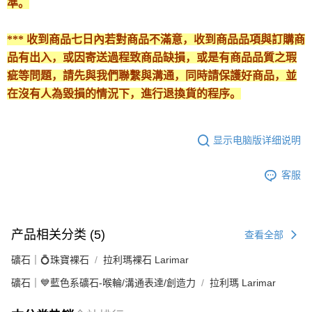
準。
*** 收到商品七日內若對商品不滿意，收到商品品項與訂購商
品有出入，或因寄送過程致商品缺損，或是有商品品質之瑕
疵等問題，請先與我們聯繫與溝通，同時請保護好商品，並
在沒有人為毀損的情況下，進行退換貨的程序。
显示电脑版详细说明
客服
产品相关分类 (5)
查看全部
礦石｜💍珠寶裸石
拉利瑪裸石 Larimar
礦石｜💙藍色系礦石-喉輪/溝通表達/創造力
拉利瑪 Larimar