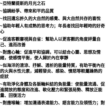
~亞特蘭提斯的月光之石
~協調紛爭、帶來和平的品質
~找回遺忘許久的大自然的感覺、與大自然共存的喜悅
~協助年輕人有成熟的思考力；年長者找回年輕時的好奇
心
~促進客觀審視與自省：幫助人以更客觀的角度評量自
己、進而改善
~對應心輪：促進平和協調，可以結合心靈、思想及情
緒，使感情平衡，使人歸於內在寧靜
~似海洋的清涼、抒解、透析的能量特質，有助平衡內在
的火與水性元素，減輕發炎、感染、憤怒等較屬躁熱的
症狀
~有助淨化身體及各脈輪糾結的負能量：使能量流通、促
進開放的態度和改進、軟化壓力和緊張局勢、釋放正能
量、回復活力
~對應喉輪：增加溝通表達能力、語言能力及領悟力；對