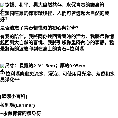
協調、和平、與大自然共存、永保青春的護身符
付款後門市自取
在熱鬧喧囂的都市環境裡，人們可曾憶起大自然的美
免运费
好？
是否遺忘了青春懵懂時的初心與好奇？
有我的陪伴，我將同你找回青春時的活力、我將帶你憶
起回到大自然的喜悅、我將引領你重歸內心的寧靜，我
是將海的波紋印刻在身上的寶石--拉利瑪
_____________________________
尺寸：長寬約2.3*1.5cm；厚約0.95cm
***拉利瑪應避免流水、浸泡，可使用月光浴、芳香和水
晶淨化***
_____________________________
[礦礦小百科]
拉利瑪(Larimar)
~永保青春的護身符