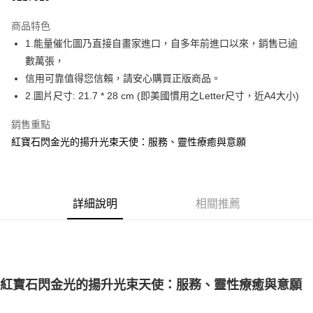
LINE Pay
商品特色
Apple Pay
1.能量催化圖乃直接自畫家進口，自多年前進口以來，銷售已逾
數萬張，
街口支付
信用可靠值得您信賴，請安心購買正版商品。
悠遊付
2.圖片尺寸: 21.7 * 28 cm (即美國慣用之Letter尺寸，近A4大小)
ATM付款
銷售重點
紅寶石閃金光的揚升光束天使：服務、靈性療癒與意願
運送方式
全家取貨付款
每筆NT$80，滿NT$3,000(含以上)免運費
詳細說明
相關推薦
7-11取貨付款
每筆NT$80，滿NT$3,000(含以上)免運費
賣家宅配幫您送（台灣）
每筆NT$80，滿NT$3,000(含以上)免運費
紅寶石閃金光的揚升光束天使：服務、靈性療癒與意願
郵局幫你送（離島）