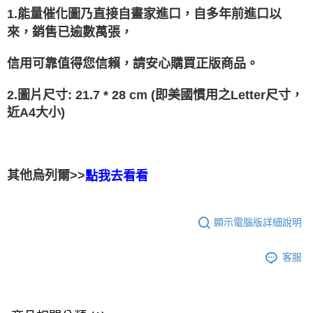
1.能量催化圖乃直接自畫家進口，自多年前進口以
每筆NT$80，滿NT$3,000(含以上)免運費
來，銷售已逾數萬張，
付款後門市自取
免運費
信用可靠值得您信賴，請安心購買正版商品。
2.圖片尺寸: 21.7 * 28 cm (即美國慣用之Letter尺寸，
近A4大小)
其他烏列爾>>
點我去看看
顯示電腦版詳細說明
客服