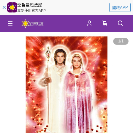
聖哲曼魔法屋
開啟APP
立刻使用官方APP
0
1
/
1