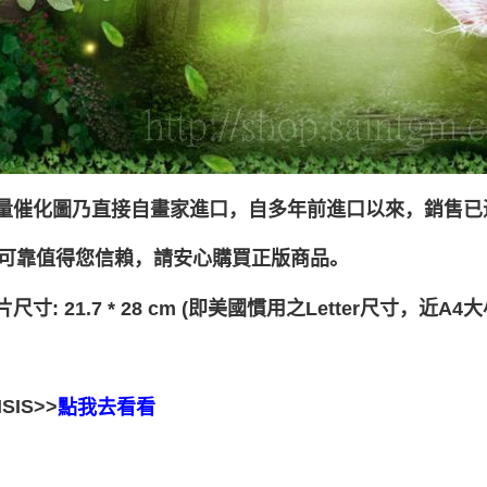
能量催化圖乃直接自畫家進口，自多年前進口以來，銷售已
可靠值得您信賴，請安心購買正版商品。
片尺寸: 21.7 * 28 cm (即美國慣用之Letter尺寸，近A4大
SIS>>
點我去看看