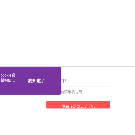
ookie設
e聲明使用
我知道了
官方APP
免费传送载点至手机
若接到可疑电话，请洽询165反诈骗专线