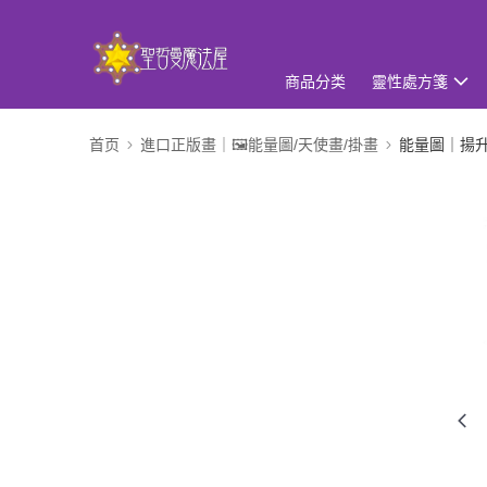
商品分类
靈性處方箋
首页
進口正版畫｜🖼️能量圖/天使畫/掛畫
能量圖｜揚