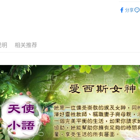
進口正版畫
运送方式
分享
全家取貨
每笔NT$8
7-11取貨
说明
相关推荐
每笔NT$8
賣家宅配
每笔NT$8
郵局幫你
每笔NT$8
付款後門
免运费