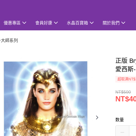
優惠專區
會員好康
水晶百寶箱
關於我們
升大師系列
正版 Br
愛西斯
超取满NT$
NT$500
NT$4
数量