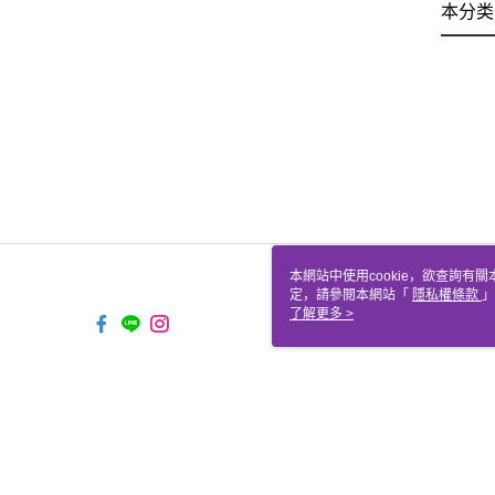
本分类
本網站中使用cookie，欲查詢有關
定，請參閱本網站「
隱私權條款
」
cookie。
了解更多 >