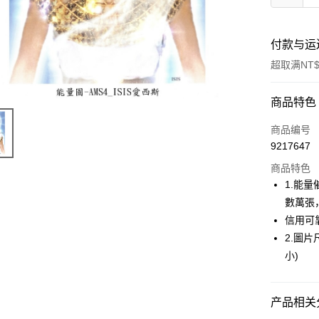
付款与运
超取满NT$
付款方式
商品特色
信用卡一
商品编号
9217647
超商取货
商品特色
LINE Pay
1.能
數萬張
Apple Pay
信用可
街口支付
2.圖片尺
小)
悠遊付
ATM付款
产品相关分