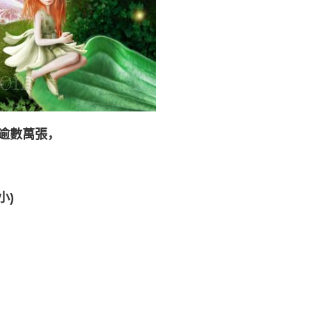
逾數萬張，
小)