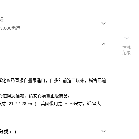
送
3,000免运
清除
纪录
次付款
付款
量催化圖乃直接自畫家進口，自多年前進口以來，銷售已逾
，
靠值得您信賴，請安心購買正版商品。
寸: 21.7 * 28 cm (即美國慣用之Letter尺寸，近A4大
类 (1)