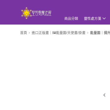
商品分類
靈性處方箋
首頁
進口正版畫｜🖼️能量圖/天使畫/掛畫
能量圖｜揚