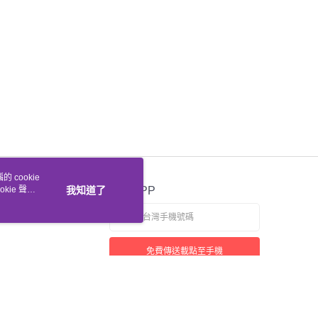
 cookie
kie 聲明
我知道了
官方APP
免費傳送載點至手機
若接到可疑電話，請洽詢165反詐騙專線