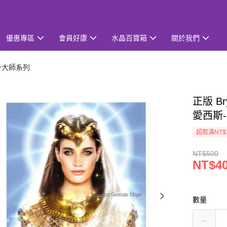
優惠專區
會員好康
水晶百寶箱
關於我們
升大師系列
正版 Br
愛西斯
超取滿NT$
NT$500
NT$4
數量