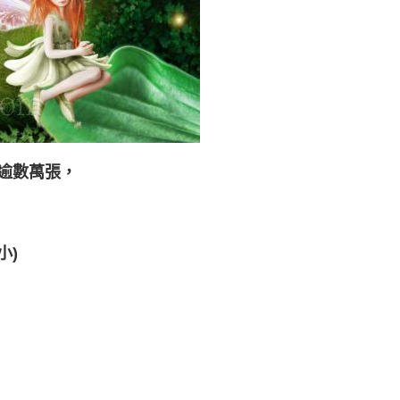
逾數萬張，
小)