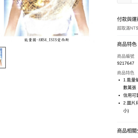
付款與運
超取滿NT$
付款方式
商品特色
信用卡一
商品編號
9217647
超商取貨
商品特色
LINE Pay
1.能
數萬張
Apple Pay
信用可
街口支付
2.圖片尺
小)
悠遊付
ATM付款
商品相關分