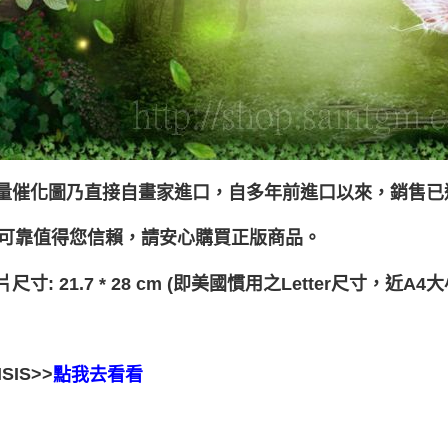
能量催化圖乃直接自畫家進口，自多年前進口以來，銷售已
可靠值得您信賴，請安心購買正版商品。
片尺寸: 21.7 * 28 cm (即美國慣用之Letter尺寸，近A4大
SIS>>
點我去看看