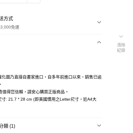
送方式
3,000免運
清除
紀錄
次付款
付款
量催化圖乃直接自畫家進口，自多年前進口以來，銷售已逾
，
靠值得您信賴，請安心購買正版商品。
寸: 21.7 * 28 cm (即美國慣用之Letter尺寸，近A4大
類 (1)