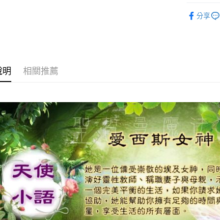
進口正版畫
運送方式
分享
全家取貨
每筆NT$8
7-11取貨
說明
相關推薦
每筆NT$8
賣家宅配
每筆NT$8
郵局幫你
每筆NT$8
付款後門
免運費