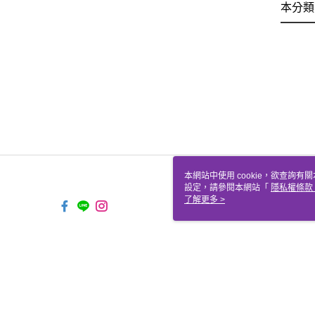
本分類
本網站中使用 cookie，欲查詢有關
設定，請參閱本網站「
隱私權條款
使用 cookie。
了解更多 >