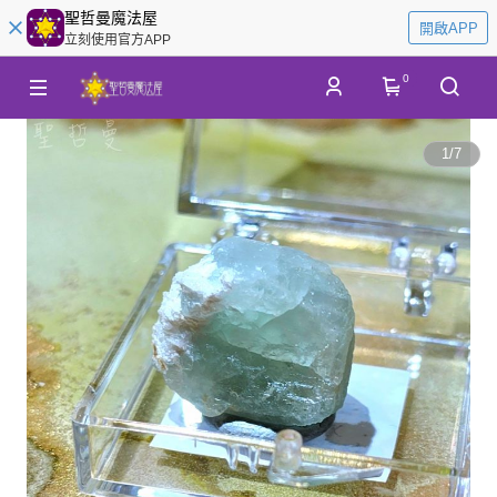
聖哲曼魔法屋
開啟APP
立刻使用官方APP
0
1
/
7