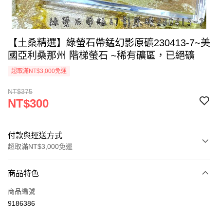
【土桑精選】綠螢石帶錳幻影原礦230413-7~美
國亞利桑那州 階梯螢石 ~稀有礦區，已絕礦
超取滿NT$3,000免運
NT$375
NT$300
付款與運送方式
超取滿NT$3,000免運
付款方式
商品特色
信用卡一次付款
商品編號
超商取貨付款
9186386
LINE Pay