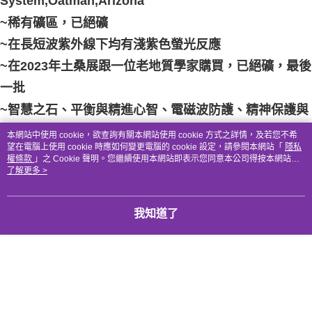
System,Oatman,Arizona
~稀有礦區，已絕礦
付款後門市自取
免運費
~在長短波紫外線下均有淺紫色螢光反應
~在2023年土桑展跟一位老地質學家購買，已絕礦，最後
一批
~智慧之石、平衡與精進心智、電磁波防護、精神保護與
能量提升
本網站中使用 cookie，欲查詢有關本網站使用 cookie 方式之詳情，及若您不希
望在電腦上使用 cookie 時應如何變更電腦的 cookie 設定，請參閱本網站「
隱私
權條款
」之 Cookie 聲明。您繼續使用本網站即表示您同意本公司得按本網站使
釐清思緒、活躍思考、激發創意、除去負面意念、提高
用條款之 Cookie 聲明使用 cookie。
了解更多 >
人際互動、輔助修行冥想、清理輪脈、增強分析及直覺
判斷
我知道了
綠螢石帶有豐盛、穩定情緒的力量，能釋放氣場裡的負
能，是淨化自身的首選，適合較急躁、易衝動、容易陷
入低迷情緒的朋友。
每當感覺沮喪時，將螢石放置在臍輪或太陽輪的位置，