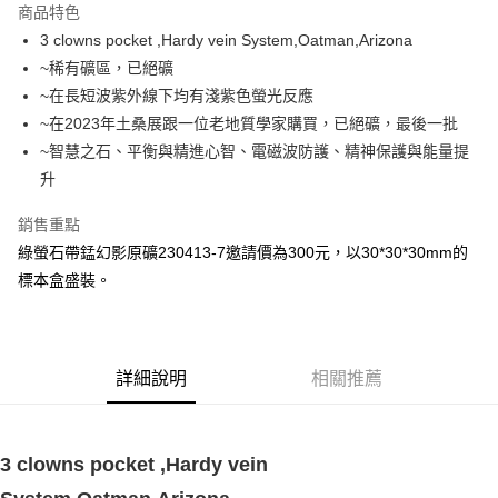
商品特色
Apple Pay
3 clowns pocket ,Hardy vein System,Oatman,Arizona
~稀有礦區，已絕礦
街口支付
~在長短波紫外線下均有淺紫色螢光反應
悠遊付
~在2023年土桑展跟一位老地質學家購買，已絕礦，最後一批
~智慧之石、平衡與精進心智、電磁波防護、精神保護與能量提
ATM付款
升
運送方式
銷售重點
全家取貨付款
綠螢石帶錳幻影原礦230413-7邀請價為300元，以30*30*30mm的
每筆NT$80，滿NT$3,000(含以上)免運費
標本盒盛裝。
7-11取貨付款
每筆NT$80，滿NT$3,000(含以上)免運費
詳細說明
相關推薦
賣家宅配幫您送（台灣）
每筆NT$80，滿NT$3,000(含以上)免運費
郵局幫你送（離島）
3 clowns pocket ,Hardy vein 
每筆NT$80，滿NT$3,000(含以上)免運費