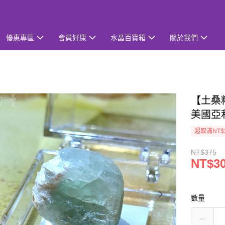
優惠專區
會員好康
水晶百寶箱
關於我們
【土桑精
美國亞
超取滿NT$
NT$375
NT$3
數量