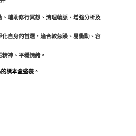
提升
動、輔助修行冥想、清理輪脈、增強分析及
淨化自身的首選，適合較急躁、易衝動、容
振精神、平穩情緒。
0mm的標本盒盛裝。