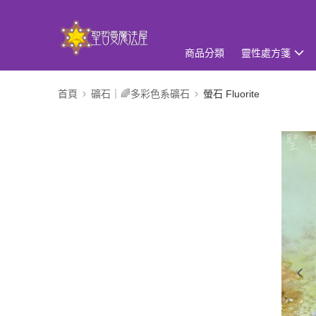
商品分類
靈性處方箋
首頁
礦石｜🌈多彩色系礦石
螢石 Fluorite