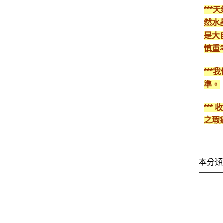
**
然水
是大
慎重
**
準。
**
之瑕
本分類