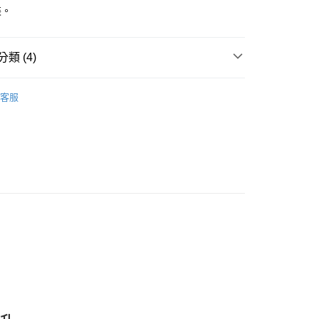
裝。
付款
類 (4)
0，滿NT$3,000(含以上)免運費
付款
多彩色系礦石
螢石 Fluorite
客服
0，滿NT$3,000(含以上)免運費
🎓
風水/擺陣
幫您送（台灣）
綠色系礦石-心輪/健康/財富/療癒
綠螢石 Fluorite
0，滿NT$3,000(含以上)免運費
等軸晶系 § 固定
送（離島）
0，滿NT$3,000(含以上)免運費
市自取