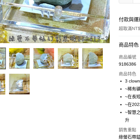
付款與運
超取滿NT$
付款方式
商品特色
信用卡一
商品編號
9186386
超商取貨
商品特色
LINE Pay
3 clow
~稀有
Apple Pay
~在長
街口支付
~在2
~智慧
悠遊付
升
ATM付款
銷售重點
綠螢石帶錳幻