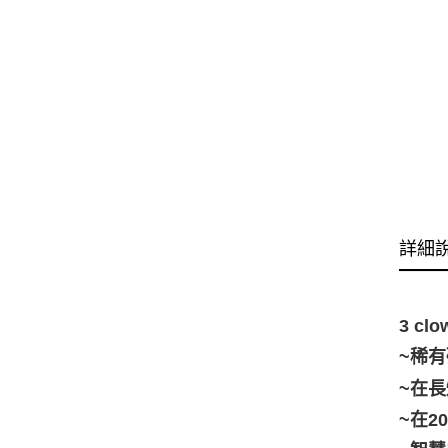
詳細
3 clo
~稀
~在
~在