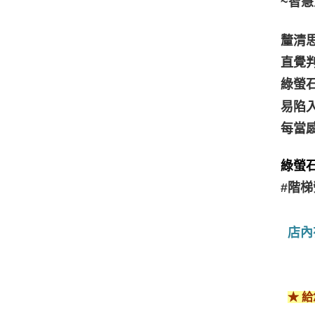
~智
釐清
直覺
綠螢
易陷
每當
綠螢石
#階
店內
★ 