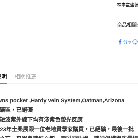
標本盒盛
運送方式
全家取貨
商品相關分
每筆NT$8
7-11取貨
礦石｜🌈
分享
每筆NT$8
✍️考試專區
賣家宅配
礦石｜🍀
每筆NT$8
❄晶系❄
說明
相關推薦
郵局幫你
每筆NT$8
付款後門
wns pocket ,Hardy vein System,Oatman,Arizona
免運費
有礦區，已絕礦
長短波紫外線下均有淺紫色螢光反應
2023年土桑展跟一位老地質學家購買，已絕礦，最後一批