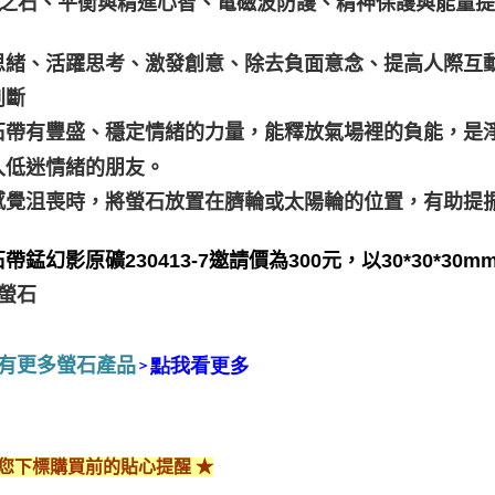
慧之石、平衡與精進心智、電磁波防護、精神保護與能量
思緒、活躍思考、激發創意、除去負面意念、提高人際互
判斷
石帶有豐盛、穩定情緒的力量，能釋放氣場裡的負能，是
入低迷情緒的朋友。
感覺沮喪時，將螢石放置在臍輪或太陽輪的位置，有助提
帶錳幻影原礦230413-7邀請價為300元，以30*30*3
梯螢石
有更多螢石產品
點
我
看
更
多
＞
給您下標購買前的貼心提醒 ★