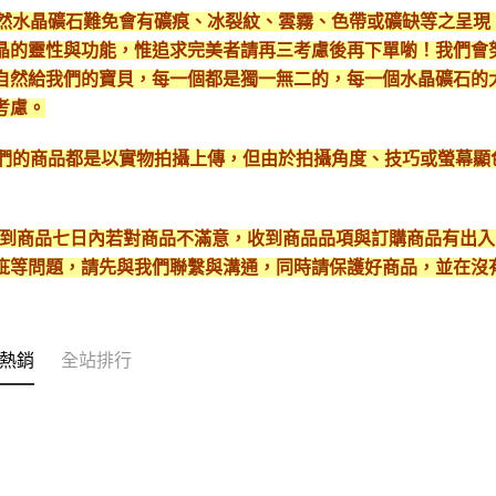
*天然水晶礦石難免會有礦痕、冰裂紋、雲霧、色帶或礦缺等之呈
晶的靈性與功能，惟追求完美者請再三考慮後再下單喲！我們會
自然給我們的寶貝，每一個都是獨一無二的，每一個水晶礦石的
考慮。
*我們的商品都是以實物拍攝上傳，但由於拍攝角度、技巧或螢幕
* 收到商品七日內若對商品不滿意，收到商品品項與訂購商品有出
疵等問題，請先與我們聯繫與溝通，同時請保護好商品，並在沒
熱銷
全站排行