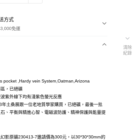
送方式
3,000免運
清除
紀錄
次付款
付款
ns pocket ,Hardy vein System,Oatman,Arizona
礦區，已絕礦
短波紫外線下均有淺紫色螢光反應
023年土桑展跟一位老地質學家購買，已絕礦，最後一批
之石、平衡與精進心智、電磁波防護、精神保護與能量提
影原礦230413-7邀請價為300元，以30*30*30mm的