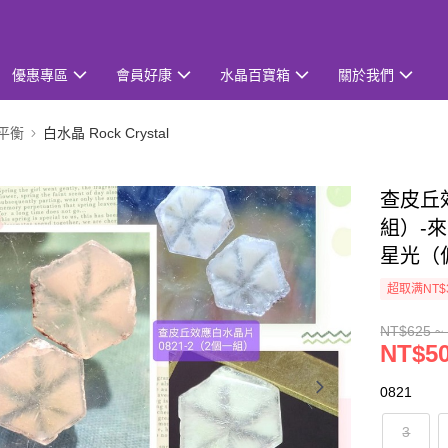
優惠專區
會員好康
水晶百寶箱
關於我們
/平衡
白水晶 Rock Crystal
查皮丘效
組）-來
星光（
超取满NT$
NT$625 ~
NT$50
0821
3