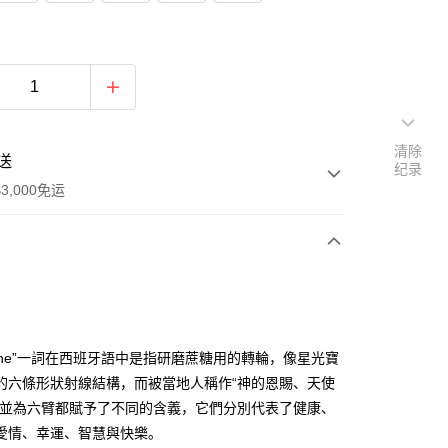
清除
送
纪录
3,000免运
次付款
付款
piche”一詞在西班牙語中是指研磨蔗糖用的轉輪，像星光寶
的六條形狀射線結構，而被當地人稱作“神的恩賜、天使
，並為六臂都賦予了不同的含義，它們分別代表了健康、
愛情、幸運、智慧與快樂。