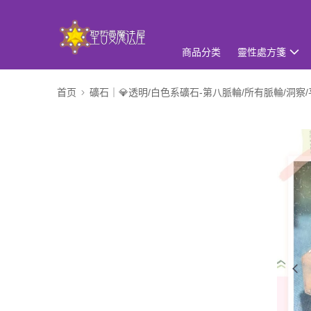
商品分类
靈性處方箋
首页
礦石｜💎透明/白色系礦石-第八脈輪/所有脈輪/洞察