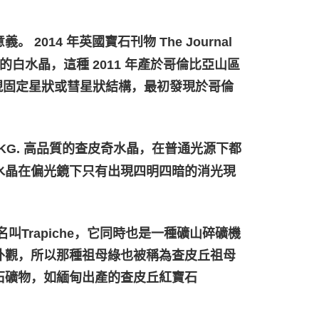
14 年英國寶石刊物 The Journal
應的白水晶，這種 2011 年產於哥倫比亞山區
出現固定星狀或彗星狀結構，最初發現於哥倫
6 KG. 高品質的查皮奇水晶，在普通光源下都
水晶在偏光鏡下只有出現四明四暗的消光現
Trapiche，它同時也是一種礦山碎礦機
外觀，所以那種祖母綠也被稱為查皮丘祖母
型的寶石礦物，如緬甸出產的查皮丘紅寶石