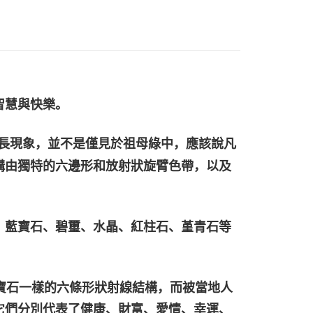
智慧與快樂。
的生長現象，並不是僅見於祖母綠中，應該說凡
構由獨特的六邊形和放射狀旋臂色帶，以及
、藍寶石、碧璽、水晶、紅柱石、堇青石等
星光寶石一樣的六條形狀射線結構，而被當地人
它們分別代表了健康、財富、愛情、幸運、