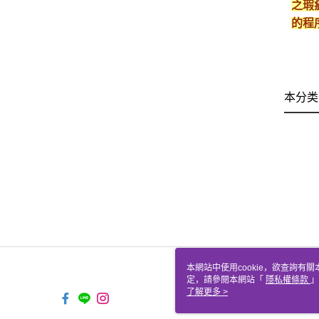
之瑕
的程
本分类
本網站中使用cookie，欲查詢有關
定，請參閱本網站「
隱私權條款
」
cookie。
了解更多 >