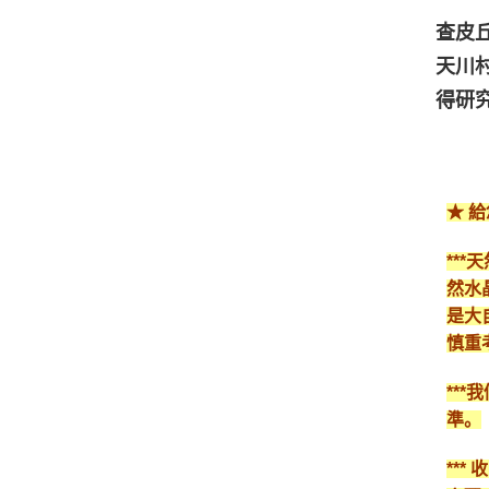
查皮
天川
得研
★ 
**
然水
是大
慎重
**
準。
**