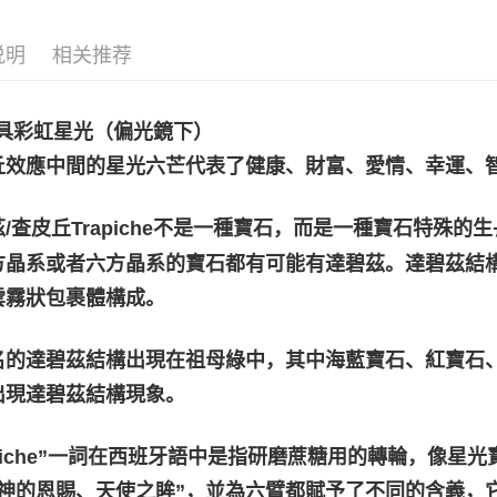
说明
相关推荐
多具彩虹星光（偏光鏡下）
丘效應中間的星光六芒代表了健康、財富、愛情、幸運、
茲/查皮丘Trapiche不是一種寶石，而是一種寶石特殊
方晶系或者六方晶系的寶石都有可能有達碧茲。達碧茲結
雲霧狀包裹體構成。
名的達碧茲結構出現在祖母綠中，其中海藍寶石、紅寶石
出現達碧茲結構現象。
apiche”一詞在西班牙語中是指研磨蔗糖用的轉輪，像
“神的恩賜、天使之眸”，並為六臂都賦予了不同的含義，