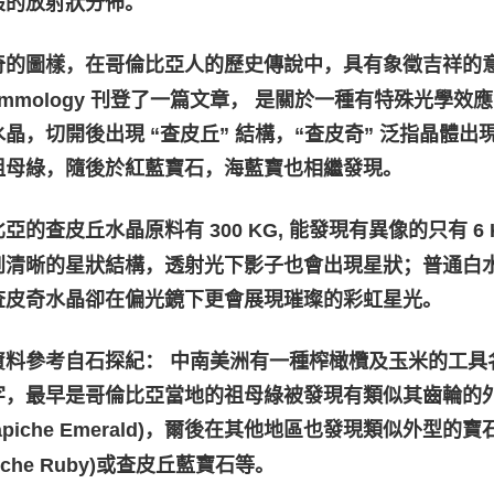
般的放射狀分佈。
的圖樣，在哥倫比亞人的歷史傳說中，具有象徵吉祥的意義。 20
Gemmology 刊登了一篇文章， 是關於一種有特殊光學效
水晶，切開後出現 “查皮丘” 結構，“查皮奇” 泛指晶體
祖母綠，隨後於紅藍寶石，海藍寶也相繼發現。
亞的查皮丘水晶原料有 300 KG, 能發現有異像的只有 
到清晰的星狀結構，透射光下影子也會出現星狀；普通白
查皮奇水晶卻在偏光鏡下更會展現璀璨的彩虹星光。
資料參考自石探紀： 中南美洲有一種榨橄欖及玉米的工具名叫
字，最早是哥倫比亞當地的祖母綠被發現有類似其齒輪的
rapiche Emerald)，爾後在其他地區也發現類似外
apiche Ruby)或查皮丘藍寶石等。