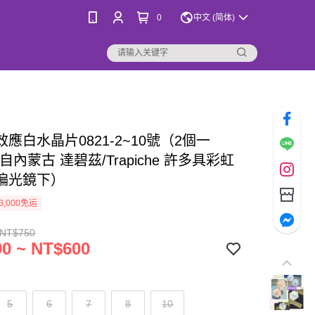
0
中文 (简体)
應白水晶片0821-2~10號（2個一
自內蒙古 達碧茲/Trapiche 許多具彩虹
偏光鏡下）
3,000免运
 NT$750
0 ~ NT$600
5
6
7
8
10