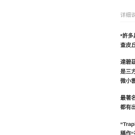
详细
*許
查皮
達碧
是三
微小
最著
都有
“Tr
稱作