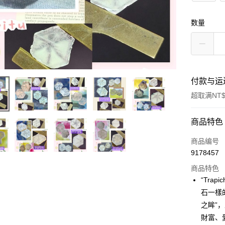
数量
付款与运
超取满NT$
付款方式
商品特色
信用卡一
商品编号
9178457
超商取货
商品特色
LINE Pay
“Tra
石一樣
Apple Pay
之眸”
街口支付
財富、