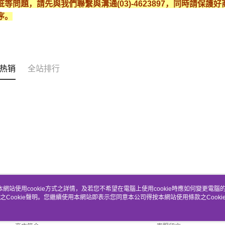
疵等問題，請先與我們聯繫與溝通(03)-4623897，同時請保
序。
热销
全站排行
本網站使用cookie方式之詳情，及若您不希望在電腦上使用cookie時應如何變更電腦的c
之Cookie聲明。您繼續使用本網站即表示您同意本公司得按本網站使用條款之Cooki
关于我们
客服资讯
品牌故事
购物说明