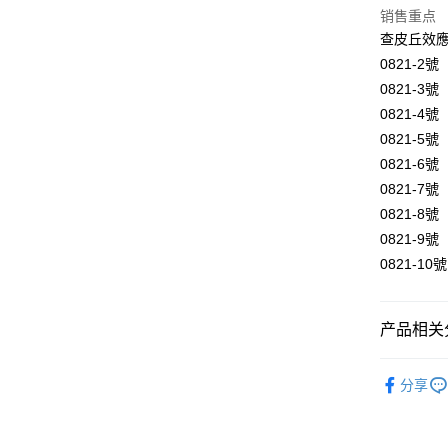
悠遊付
销售重点
查皮丘效
ATM付款
0821-2
0821-
0821-4
运送方式
0821-5
全家取貨
0821-6
每笔NT$8
0821-7
0821-8
7-11取貨
0821-9
每笔NT$8
0821-1
賣家宅配
每笔NT$8
产品相关分
郵局幫你
礦石｜💎
每笔NT$8
分享
Rock Cryst
付款後門
免运费