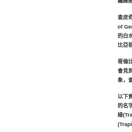
纖維
查皮奇
of 
的白
比亞
哥倫比
會見
象，
以下
的名
綠(T
(Tr