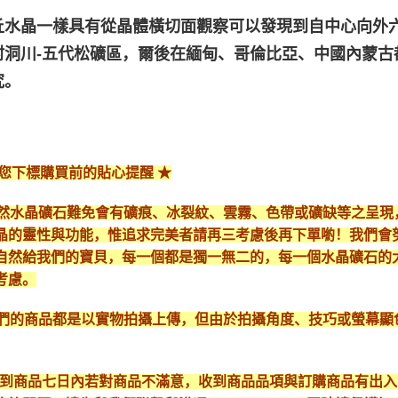
丘水晶一樣具有從晶體橫切面觀察可以發現到自中心向外
村洞川-五代松礦區，爾後在緬甸、哥倫比亞、中國內蒙古
究。
給您下標購買前的貼心提醒 ★
*天然水晶礦石難免會有礦痕、冰裂紋、雲霧、色帶或礦缺等之呈
晶的靈性與功能，惟追求完美者請再三考慮後再下單喲！我們會
自然給我們的寶貝，每一個都是獨一無二的，每一個水晶礦石的
考慮。
*我們的商品都是以實物拍攝上傳，但由於拍攝角度、技巧或螢幕
* 收到商品七日內若對商品不滿意，收到商品品項與訂購商品有出