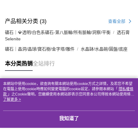
产品相关分类 (3)
查看全部
礦石｜💎透明/白色系礦石-第八脈輪/所有脈輪/洞察/平衡
透石膏
Selenite
礦石｜晶洞/晶球/寶石樹/金字塔/雕件
水晶缽/水晶碗/圓盤/底座
本分类热销
全站排行
本網站中使用cookie，欲查詢有關本網站使用cookie方式之詳情，及若您不希望
热门标签
在電腦上使用cookie時應如何變更電腦的cookie設定，請參閱本網站「
隱私權條
款
」之Cookie聲明。您繼續使用本網站即表示您同意本公司得按本網站使用條款
之Cookie聲明使用cookie。
了解更多 >
我知道了