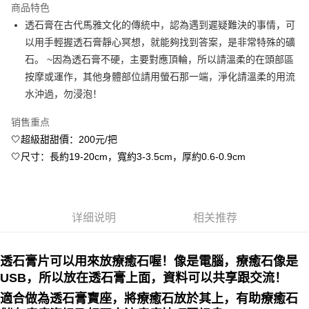
商品特色
Apple Pay
透石膏在古代馬雅文化的傳統中，認為遇到遲疑難決的事情，可
以用手輕握透石膏靜心冥想，就能夠找到答案，是非常特殊的礦
街口支付
石。 ~因為透石膏不硬，主要對應頂輪，所以請溫柔的在頭部區
悠遊付
按摩或運作，其他身體部位請用螢石那一端，淨化請溫柔的用流
水沖過，勿浸泡！
ATM付款
销售重点
运送方式
🤍超級甜甜價：200元/把
全家取貨付款
🤍尺寸：長約19-20cm，寬約3-3.5cm，厚約0.6-0.9cm
每笔NT$80，满NT$3,000(含以上)免运费
7-11取貨付款
每笔NT$80，满NT$3,000(含以上)免运费
详细说明
相关推荐
賣家宅配幫您送（台灣）
透石膏片可以用來放療癒石喔！像是電腦，療癒石像是
每笔NT$80，满NT$3,000(含以上)免运费
USB，所以放在透石膏上面，資料可以共享跟交流！
郵局幫你送（離島）
適合做為透石膏寶座，將療癒石放於其上，有助療癒石
每笔NT$80，满NT$3,000(含以上)免运费