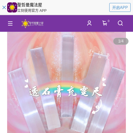
聖哲曼魔法屋
开启APP
立刻使用官方 APP
0
1
/
4