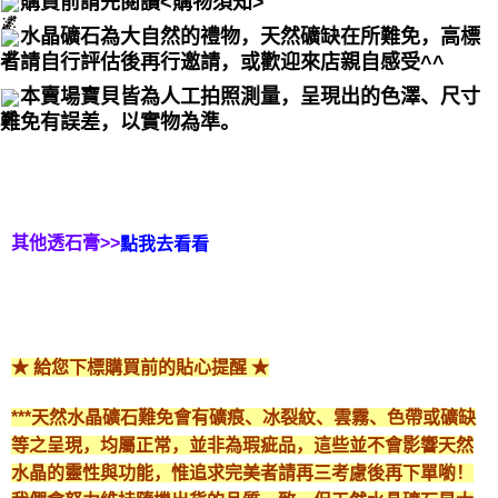
購買前請先閱讀<購物須知>
水晶礦石為大自然的禮物，天然礦缺在所難免，高標
者請自行評估後再行邀請，或歡迎來店親自感受^^
本賣場寶貝皆為人工拍照測量，呈現出的色澤、尺寸
難免有誤差，以實物為準。
其他透石膏>>
點我去看看
★ 給您下標購買前的貼心提醒 ★
***天然水晶礦石難免會有礦痕、冰裂紋、雲霧、色帶或礦缺
等之呈現，均屬正常，並非為瑕疵品，這些並不會影響天然
水晶的靈性與功能，惟追求完美者請再三考慮後再下單喲！