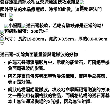
儲存療癒資訊及相互交流療癒技巧跟訊息
付款後門市自取
國外專業的水晶療癒師，時常如此做，這是秘密法門
免运费
喔！
小提醒
透石膏較軟，若略有礦缺都是正常的呦！
超級甜甜價：200元/把
尺寸：長約19-20cm，寬約3-3.5cm，厚約0.6-0.9cm
___________________________________
透石膏~切除負面能量管與電磁波的好物
許瑞云醫師演講影片中，示範的能量石，可隔絕手機
負面電磁波的影響。
阿乙莎靈訊傳導者來聖哲曼演講時，實際手拿感應，
表示是好物。
網狀結構隔絕電磁波，埃及地命學隔絕電磁波的方法
之一是使用有網格狀的物品，而網格結構的透石膏基
本上無法通過機場的X光機，因為無法辨識。