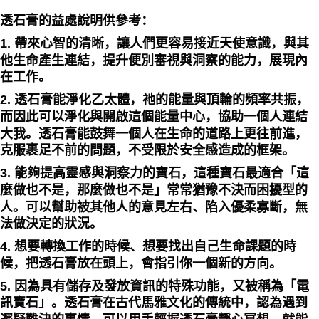
透石膏的益處說明供參考：
1. 帶來心智的清晰，讓人們更容易接近天使意識，與其
他生命產生連結，提升便別審視與洞察的能力，展現內
在工作。
2. 透石膏能淨化乙太體，祂的能量與頂輪的頻率共振，
而因此可以淨化與開啟這個能量中心，協助一個人連結
大我。透石膏能鼓舞一個人在生命的道路上更往前進，
克服裹足不前的問題，不受限於安全感造成的框架。
3. 能夠提高靈感與洞察力的寶石，這種寶石最適合「這
麼做也不是，那麼做也不是」常常猶豫不決而困擾型的
人。可以幫助被其他人的意見左右、陷入優柔寡斷，無
法做決定的狀況。
4. 想要轉換工作的時候、想要找出自己生命課題的時
候，把透石膏放在頭上，會指引你一個新的方向。
5. 因為具有儲存及發放資訊的特殊功能，又被稱為「電
訊寶石」。透石膏在古代馬雅文化的傳統中，認為遇到