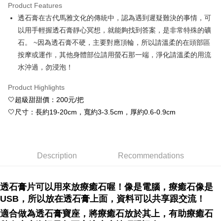
Product Features
Apple Pay
透石膏在古代馬雅文化的傳統中，認為遇到遲疑難決的事情，可
以用手輕握透石膏靜心冥想，就能夠找到答案，是非常特殊的礦
JKOPAY
石。 ~因為透石膏不硬，主要對應頂輪，所以請溫柔的在頭部區
Easy Wallet
按摩或運作，其他身體部位請用螢石那一端，淨化請溫柔的用流
水沖過，勿浸泡！
ATM Transfer
Product Highlights
Shipping Method
🤍超級甜甜價：200元/把
全家取貨付款
🤍尺寸：長約19-20cm，寬約3-3.5cm，厚約0.6-0.9cm
NT$80/order | Free shipping on orders of NT$3,000 or more
7-11取貨付款
NT$80/order | Free shipping on orders of NT$3,000 or more
Description
Recommendations
賣家宅配幫您送（台灣）
NT$80/order | Free shipping on orders of NT$3,000 or more
透石膏片可以用來放療癒石喔！像是電腦，療癒石像是
USB，所以放在透石膏上面，資料可以共享跟交流！
郵局幫你送（離島）
適合做為透石膏寶座，將療癒石放於其上，有助療癒石
NT$80/order | Free shipping on orders of NT$3,000 or more