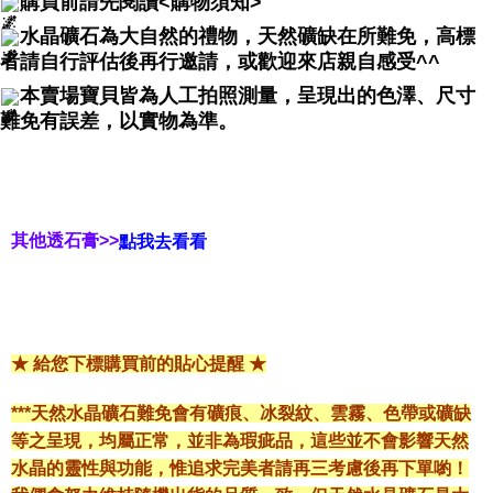
購買前請先閱讀<購物須知>
水晶礦石為大自然的禮物，天然礦缺在所難免，高標
者請自行評估後再行邀請，或歡迎來店親自感受^^
本賣場寶貝皆為人工拍照測量，呈現出的色澤、尺寸
難免有誤差，以實物為準。
其他透石膏>>
點我去看看
★ 給您下標購買前的貼心提醒 ★
***天然水晶礦石難免會有礦痕、冰裂紋、雲霧、色帶或礦缺
等之呈現，均屬正常，並非為瑕疵品，這些並不會影響天然
水晶的靈性與功能，惟追求完美者請再三考慮後再下單喲！