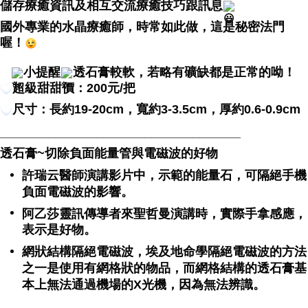
儲存療癒資訊及相互交流療癒技巧跟訊息
付款後門市自取
國外專業的水晶療癒師，時常如此做，這是秘密法門
Free shipping
喔！
小提醒
透石膏較軟，若略有礦缺都是正常的呦！
超級甜甜價：200元/把
尺寸：長約19-20cm，寬約3-3.5cm，厚約0.6-0.9cm
___________________________________
透石膏~切除負面能量管與電磁波的好物
許瑞云醫師演講影片中，示範的能量石，可隔絕手機
負面電磁波的影響。
阿乙莎靈訊傳導者來聖哲曼演講時，實際手拿感應，
表示是好物。
網狀結構隔絕電磁波，埃及地命學隔絕電磁波的方法
之一是使用有網格狀的物品，而網格結構的透石膏基
本上無法通過機場的X光機，因為無法辨識。