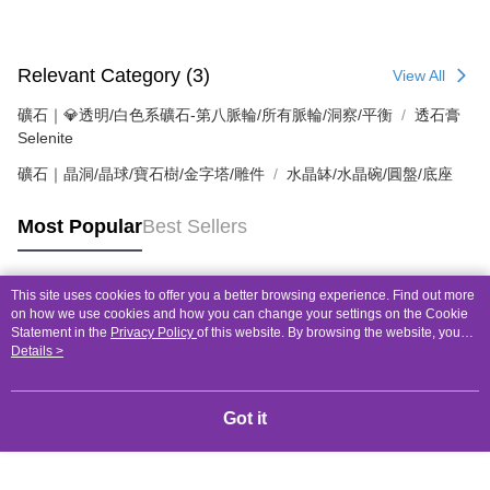
Relevant Category (3)
View All
礦石｜💎透明/白色系礦石-第八脈輪/所有脈輪/洞察/平衡
透石膏
Selenite
礦石｜晶洞/晶球/寶石樹/金字塔/雕件
水晶缽/水晶碗/圓盤/底座
Most Popular
Best Sellers
This site uses cookies to offer you a better browsing experience. Find out more
Popular Tags
on how we use cookies and how you can change your settings on the Cookie
Statement in the
Privacy Policy
of this website. By browsing the website, you
agree to our use of cookies as described in our Cookie Statement.
Details >
Got it