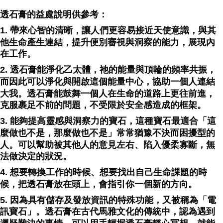
透石膏的益處說明供參考：
1. 帶來心智的清晰，讓人們更容易接近天使意識，與其
他生命產生連結，提升便別審視與洞察的能力，展現內
在工作。
2. 透石膏能淨化乙太體，祂的能量與頂輪的頻率共振，
而因此可以淨化與開啟這個能量中心，協助一個人連結
大我。透石膏能鼓舞一個人在生命的道路上更往前進，
克服裹足不前的問題，不受限於安全感造成的框架。
3. 能夠提高靈感與洞察力的寶石，這種寶石最適合「這
麼做也不是，那麼做也不是」常常猶豫不決而困擾型的
人。可以幫助被其他人的意見左右、陷入優柔寡斷，無
法做決定的狀況。
4. 想要轉換工作的時候、想要找出自己生命課題的時
候，把透石膏放在頭上，會指引你一個新的方向。
5. 因為具有儲存及發放資訊的特殊功能，又被稱為「電
訊寶石」。透石膏在古代馬雅文化的傳統中，認為遇到