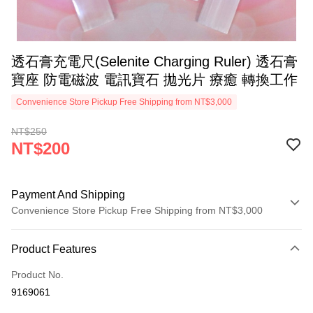
透石膏充電尺(Selenite Charging Ruler) 透石膏
寶座 防電磁波 電訊寶石 拋光片 療癒 轉換工作
Convenience Store Pickup Free Shipping from NT$3,000
NT$250
NT$200
Payment And Shipping
Convenience Store Pickup Free Shipping from NT$3,000
Payment Method
Product Features
Credit Card (Full Payment)
Product No.
Convenience Store Pickup and Pay
9169061
LINE Pay