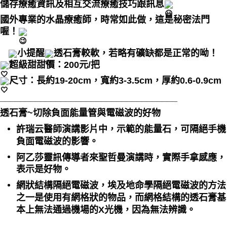
儲存療癒資訊及相互交流療癒技巧跟訊息
付款後門市自取
國外專業的水晶療癒師，時常如此做，這是秘密法門
免運費
喔！
小提醒
透石膏較軟，若略有礦缺都是正常的呦！
超級甜甜價：200元/把
尺寸：長約19-20cm，寬約3-3.5cm，厚約0.6-0.9cm
___________________________________
透石膏~切除負面能量管與電磁波的好物
許瑞云醫師演講影片中，示範的能量石，可隔絕手機
負面電磁波的影響。
阿乙莎靈訊傳導者來聖哲曼演講時，實際手拿感應，
表示是好物。
網狀結構隔絕電磁波，埃及地命學隔絕電磁波的方法
之一是使用有網格狀的物品，而網格結構的透石膏基
本上無法通過機場的X光機，因為無法辨識。