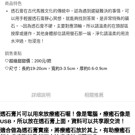
商品特色
Apple Pay
透石膏在古代馬雅文化的傳統中，認為遇到遲疑難決的事情，可
以用手輕握透石膏靜心冥想，就能夠找到答案，是非常特殊的礦
街口支付
石。 ~因為透石膏不硬，主要對應頂輪，所以請溫柔的在頭部區
悠遊付
按摩或運作，其他身體部位請用螢石那一端，淨化請溫柔的用流
水沖過，勿浸泡！
ATM付款
銷售重點
運送方式
🤍超級甜甜價：200元/把
全家取貨付款
🤍尺寸：長約19-20cm，寬約3-3.5cm，厚約0.6-0.9cm
每筆NT$80，滿NT$3,000(含以上)免運費
7-11取貨付款
每筆NT$80，滿NT$3,000(含以上)免運費
詳細說明
相關推薦
賣家宅配幫您送（台灣）
透石膏片可以用來放療癒石喔！像是電腦，療癒石像是
每筆NT$80，滿NT$3,000(含以上)免運費
USB，所以放在透石膏上面，資料可以共享跟交流！
郵局幫你送（離島）
適合做為透石膏寶座，將療癒石放於其上，有助療癒石
每筆NT$80，滿NT$3,000(含以上)免運費