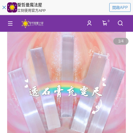
聖哲曼魔法屋
開啟APP
立刻使用官方APP
0
1
/
4