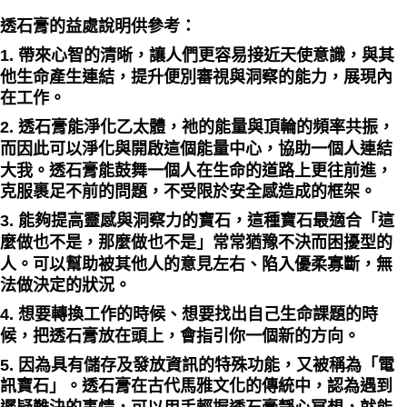
透石膏的益處說明供參考：
1. 帶來心智的清晰，讓人們更容易接近天使意識，與其
他生命產生連結，提升便別審視與洞察的能力，展現內
在工作。
2. 透石膏能淨化乙太體，祂的能量與頂輪的頻率共振，
而因此可以淨化與開啟這個能量中心，協助一個人連結
大我。透石膏能鼓舞一個人在生命的道路上更往前進，
克服裹足不前的問題，不受限於安全感造成的框架。
3. 能夠提高靈感與洞察力的寶石，這種寶石最適合「這
麼做也不是，那麼做也不是」常常猶豫不決而困擾型的
人。可以幫助被其他人的意見左右、陷入優柔寡斷，無
法做決定的狀況。
4. 想要轉換工作的時候、想要找出自己生命課題的時
候，把透石膏放在頭上，會指引你一個新的方向。
5. 因為具有儲存及發放資訊的特殊功能，又被稱為「電
訊寶石」。透石膏在古代馬雅文化的傳統中，認為遇到