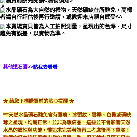
購買前請先閱讀<購物須知>
水晶礦石為大自然的禮物，天然礦缺在所難免，高標
者請自行評估後再行邀請，或歡迎來店親自感受^^
本賣場寶貝皆為人工拍照測量，呈現出的色澤、尺寸
難免有誤差，以實物為準。
其他透石膏>>
點我去看看
★ 給您下標購買前的貼心提醒 ★
***天然水晶礦石難免會有礦痕、冰裂紋、雲霧、色帶或礦缺
等之呈現，均屬正常，並非為瑕疵品，這些並不會影響天然
水晶的靈性與功能，惟追求完美者請再三考慮後再下單喲！