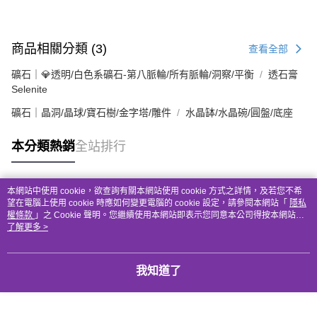
商品相關分類 (3)
查看全部
礦石｜💎透明/白色系礦石-第八脈輪/所有脈輪/洞察/平衡
透石膏
Selenite
礦石｜晶洞/晶球/寶石樹/金字塔/雕件
水晶缽/水晶碗/圓盤/底座
本分類熱銷
全站排行
本網站中使用 cookie，欲查詢有關本網站使用 cookie 方式之詳情，及若您不希
熱門標籤
望在電腦上使用 cookie 時應如何變更電腦的 cookie 設定，請參閱本網站「
隱私
權條款
」之 Cookie 聲明。您繼續使用本網站即表示您同意本公司得按本網站使
用條款之 Cookie 聲明使用 cookie。
了解更多 >
我知道了