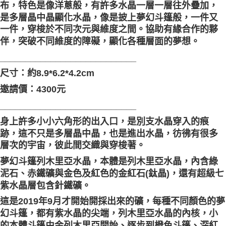
布，特色是像洋蔥般，有許多水晶一層一層往外疊加，
付款後門市自取
是多層晶中晶顯化水晶，像是披上夢幻斗篷般，一件又
一件，穿梭於不同次元與維度之間。協助有緣合作的夥
免運費
伴，突破不同維度的障礙，顯化各種層面的夢想。
___________________________
尺寸：約8.9*6.2*4.2cm
邀請價：4300元
___________________________
身上許多小小六角形的出入口，是別支水晶穿入的痕
跡，這不只是多層晶中晶，也是進出水晶，彷彿有很多
層次的宇宙，彼此間交織與穿梭著。
夢幻斗篷列木里亞水晶，本體是列木里亞水晶，內含綠
泥石、赤鐵礦與金色及紅色的金紅石(鈦晶)，還有超級七
紫水晶層包含針鐵礦。
這是2019年9月才開始開採出來的礦，每種不同顏色的夢
幻斗篷，都有紫水晶的尖端，列木里亞水晶的內核，小
的本體斗篷由金列木里亞開始、逐步到橙色斗篷、深紅