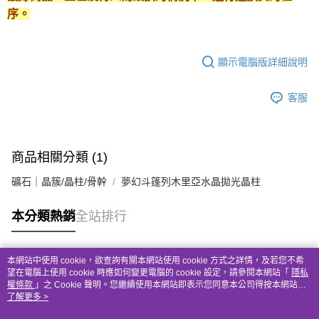
序。
顯示電腦版詳細說明
客服
商品相關分類 (1)
礦石｜晶簇/晶柱/骨幹
夢幻斗篷列木里亞水晶拋光晶柱
本分類熱銷
全站排行
本網站中使用 cookie，欲查詢有關本網站使用 cookie 方式之詳情，及若您不希
熱門標籤
望在電腦上使用 cookie 時應如何變更電腦的 cookie 設定，請參閱本網站「
隱私
權條款
」之 Cookie 聲明。您繼續使用本網站即表示您同意本公司得按本網站使
用條款之 Cookie 聲明使用 cookie。
了解更多 >