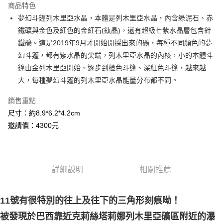
商品特色
Apple Pay
夢幻斗篷列木里亞水晶，本體是列木里亞水晶，內含綠泥石、赤
鐵礦與金色及紅色的金紅石(鈦晶)，還有超級七紫水晶層包含針
街口支付
鐵礦。這是2019年9月才開始開採出來的礦，每種不同顏色的夢
悠遊付
幻斗篷，都有紫水晶的尖端，列木里亞水晶的內核，小的本體斗
篷由金列木里亞開始、逐步到橙色斗篷、深紅色斗篷，越來越
ATM付款
大，每種夢幻斗篷的列木里亞水晶能量分布都不同。
運送方式
銷售重點
全家取貨付款
尺寸：約8.9*6.2*4.2cm
每筆NT$80，滿NT$3,000(含以上)免運費
邀請價：4300元
7-11取貨付款
每筆NT$80，滿NT$3,000(含以上)免運費
詳細說明
相關推薦
賣家宅配幫您送（台灣）
每筆NT$80，滿NT$3,000(含以上)免運費
11號有很特別的
往上及往下的三角形
刻痕呦！
郵局幫你送（離島）
被發現於巴西靠近克莉絲塔莉娜列木里亞礦區附近的瀑
每筆NT$80，滿NT$3,000(含以上)免運費