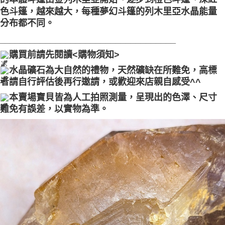
色斗篷，越來越大，每種夢幻斗篷的列木里亞水晶能量
分布都不同。
___________________________________
購買前請先閱讀<購物須知>
水晶礦石為大自然的禮物，天然礦缺在所難免，高標
者請自行評估後再行邀請，或歡迎來店親自感受^^
本賣場寶貝皆為人工拍照測量，呈現出的色澤、尺寸
難免有誤差，以實物為準。