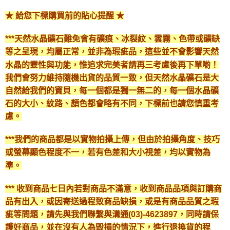
★ 給您下標購買前的貼心提醒 ★
***天然水晶礦石難免會有礦痕、冰裂紋、雲霧、色帶或礦缺
等之呈現，均屬正常，並非為瑕疵品，這些並不會影響天然
水晶的靈性與功能，惟追求完美者請再三考慮後再下單喲！
我們會努力維持隨機出貨的品質一致，但天然水晶礦石是大
自然給我們的寶貝，每一個都是獨一無二的，每一個水晶礦
石的大小、紋路、顏色都會略有不同，下標前也請您慎重考
慮。
***我們的商品都是以實物拍攝上傳，但由於拍攝角度、技巧
或螢幕顯色程度不一，若有色差和大小視差，均以實物為
準。
*** 收到商品七日內若對商品不滿意，收到商品品項與訂購商
品有出入，或因寄送過程致商品缺損，或是有商品品質之瑕
疵等問題，請先與我們聯繫與溝通(03)-4623897，同時請保
護好商品，並在沒有人為毀損的情況下，進行退換貨的程