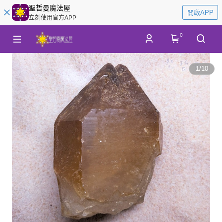
聖哲曼魔法屋
開啟APP
立刻使用官方APP
0
1
/
10