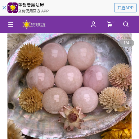
聖哲曼魔法屋
开启APP
立刻使用官方 APP
0
1
/
4