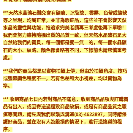
***天然水晶礦石難免會有礦痕、冰裂紋、雲霧、色帶或礦缺
等之呈現，均屬正常，並非為瑕疵品，這些並不會影響天然
水晶的靈性與功能，惟追求完美者請再三考慮後再下單喲！
我們會努力維持隨機出貨的品質一致，但天然水晶礦石是大
自然給我們的寶貝，每一個都是獨一無二的，每一個水晶礦
石的大小、紋路、顏色都會略有不同，下標前也請您慎重考
慮。
***我們的商品都是以實物拍攝上傳，但由於拍攝角度、技巧
或螢幕顯色程度不一，若有色差和大小視差，均以實物為
準。
*** 收到商品七日內若對商品不滿意，收到商品品項與訂購商
品有出入，或因寄送過程致商品缺損，或是有商品品質之瑕
疵等問題，請先與我們聯繫與溝通(03)-4623897，同時請保
護好商品，並在沒有人為毀損的情況下，進行退換貨的程
序。