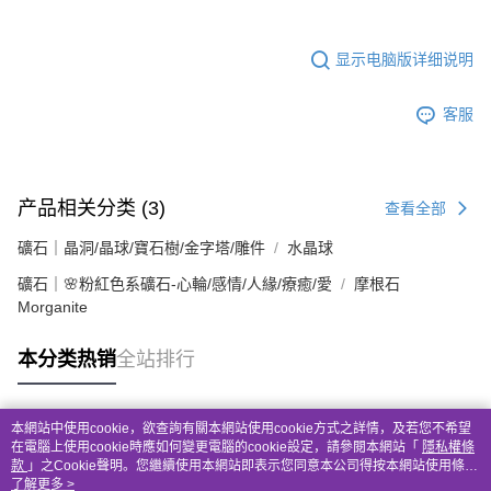
显示电脑版详细说明
客服
产品相关分类 (3)
查看全部
礦石｜晶洞/晶球/寶石樹/金字塔/雕件
水晶球
礦石｜🌸粉紅色系礦石-心輪/感情/人緣/療癒/愛
摩根石
Morganite
本分类热销
全站排行
本網站中使用cookie，欲查詢有關本網站使用cookie方式之詳情，及若您不希望
热门标签
在電腦上使用cookie時應如何變更電腦的cookie設定，請參閱本網站「
隱私權條
款
」之Cookie聲明。您繼續使用本網站即表示您同意本公司得按本網站使用條款
之Cookie聲明使用cookie。
了解更多 >