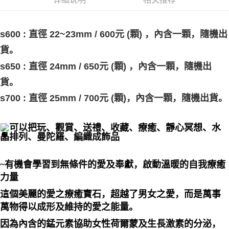
郵局幫你送（離島）
每笔NT$80，满NT$3,000(含以上)免运费
s600 : 直徑 22~23mm / 600元 (顆) ，內含一顆，隨機出
付款後門市自取
貨。
免运费
s650 : 直徑 24mm / 650元 (顆) ，內含一顆，隨機出
貨。
s700 : 直徑 25mm / 700元 (顆)，內含一顆，隨機出貨。
可以把玩、觀賞、送禮、收藏、療癒、靜心冥想、水
晶排列、曼陀羅、編織成飾品
~有機會學習到無條件的愛及奉獻，啟動溫暖的自我療癒
力量
這個美麗的愛之療癒寶石，超越了男女之愛，而是萬事
萬物得以成形及維持的愛之能量。
因為內含的錳元素協助女性荷爾蒙及生長激素的分泌，