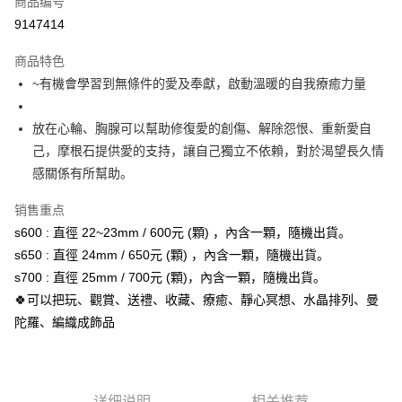
商品编号
超商取货付款
9147414
LINE Pay
商品特色
Apple Pay
~有機會學習到無條件的愛及奉獻，啟動溫暖的自我療癒力量
街口支付
放在心輪、胸腺可以幫助修復愛的創傷、解除怨恨、重新愛自
悠遊付
己，摩根石提供愛的支持，讓自己獨立不依賴，對於渴望長久情
感關係有所幫助。
ATM付款
销售重点
运送方式
s600 : 直徑 22~23mm / 600元 (顆) ，內含一顆，隨機出貨。
全家取貨付款
s650 : 直徑 24mm / 650元 (顆) ，內含一顆，隨機出貨。
每笔NT$80，满NT$3,000(含以上)免运费
s700 : 直徑 25mm / 700元 (顆)，內含一顆，隨機出貨。
🍀可以把玩、觀賞、送禮、收藏、療癒、靜心冥想、水晶排列、曼
7-11取貨付款
陀羅、編織成飾品
每笔NT$80，满NT$3,000(含以上)免运费
賣家宅配幫您送（台灣）
每笔NT$80，满NT$3,000(含以上)免运费
详细说明
相关推荐