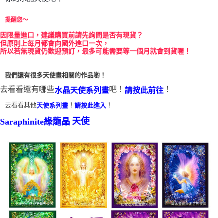
付款後門市自取
提醒您～
免運費
因
限量進口，建議購買前請先詢問是否有現貨？
但原則上每月都會向國外進口一次，
所以若無現貨仍歡迎預訂，最多可能需要等一個月就會到貨喔！
我們還有很多天使畫相關的作品喲！
去看看還有哪些
吧！
！
水晶天使系列畫
請按此前往
去看看其他
！
！
天使系列畫
請按此進入
天使
Saraphinite綠龍晶