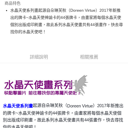
商品特色
Apple Pay
水晶天使系列畫起源自朵琳芙秋（Doreen Virtue）2017年新推
出的牌卡~水晶天使神諭卡的44張牌卡，由畫家將每個水晶天使
街口支付
個別出版成印刷畫，故此系列水晶天使畫共有44張畫作，快去尋
悠遊付
找你的水晶天使吧！
ATM付款
運送方式
詳細說明
相關推薦
全家取貨付款
每筆NT$80，滿NT$3,000(含以上)免運費
7-11取貨付款
每筆NT$80，滿NT$3,000(含以上)免運費
賣家宅配幫您送（台灣）
起源自朵琳芙秋（
）2017年新推出
Doreen Virtue
水晶天使系列畫
每筆NT$80，滿NT$3,000(含以上)免運費
的牌卡~水晶天使神諭卡的44張牌卡，由畫家將每個水晶天使個
郵局幫你送（離島）
別出版成印刷畫，故此系列水晶天使畫共有44張畫作，快去尋找
每筆NT$80，滿NT$3,000(含以上)免運費
你的水晶天使吧！