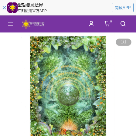
聖哲曼魔法屋
開啟APP
立刻使用官方APP
0
1
/
1