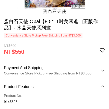
蛋白石天使 Opal【8.5*11吋美國進口正版作
品】- 水晶天使系列畫
Convenience Store Pickup Free Shipping from NT$3,000
NT$690
NT$550
Payment And Shipping
Convenience Store Pickup Free Shipping from NT$3,000
Payment Method
Product Features
Credit Card (Full Payment)
Product No.
Convenience Store Pickup and Pay
9145326
LINE Pay