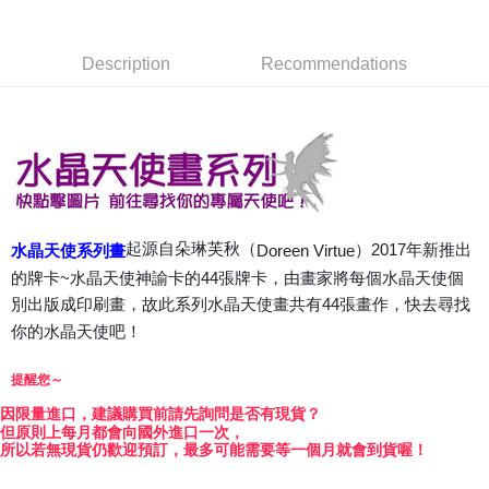
Apple Pay
Description
Recommendations
JKOPAY
Easy Wallet
ATM Transfer
Shipping Method
全家取貨付款
起源自朵琳芙秋（
）2017年新推出
Doreen Virtue
水晶天使系列畫
NT$80/order | Free shipping on orders of NT$3,000 or more
的牌卡~水晶天使神諭卡的44張牌卡，由畫家將每個水晶天使個
別出版成印刷畫，故此系列水晶天使畫共有44張畫作，快去尋找
7-11取貨付款
你的水晶天使吧！
NT$80/order | Free shipping on orders of NT$3,000 or more
賣家宅配幫您送（台灣）
提醒您～
NT$80/order | Free shipping on orders of NT$3,000 or more
因
限量進口，建議購買前請先詢問是否有現貨？
但原則上每月都會向國外進口一次，
郵局幫你送（離島）
所以若無現貨仍歡迎預訂，最多可能需要等一個月就會到貨喔！
NT$80/order | Free shipping on orders of NT$3,000 or more