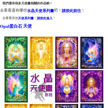
我們還有很多天使畫相關的作品喲！
付款後門市自取
去看看還有哪些
吧！
！
水晶天使系列畫
請按此前往
Free shipping
去看看其他
！
！
天使系列畫
請按此進入
天使
Opal蛋白石