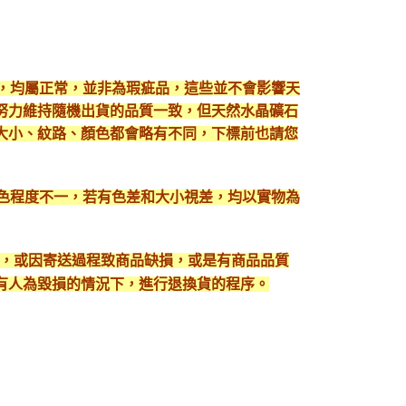
現，均屬正常，並非為瑕疵品，這些並不會影響天
努力維持隨機出貨的品質一致，但天然水晶礦石
大小、紋路、顏色都會略有不同，下標前也請您
顯色程度不一，若有色差和大小視差，均以實物為
入，或因寄送過程致商品缺損，或是有商品品質
有人為毀損的情況下，進行退換貨的程序。