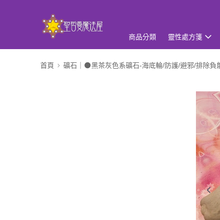
商品分類
靈性處方箋
首頁
礦石｜🌑黑茶灰色系礦石-海底輪/防護/避邪/排除負