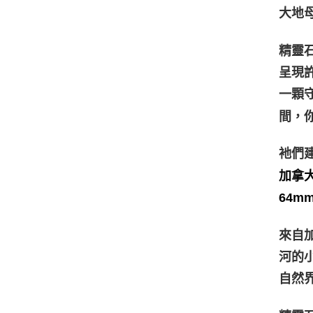
大地母親
精靈
呈現
一顆
間，
衪們
加拿大
64m
來自
河的
自然界中