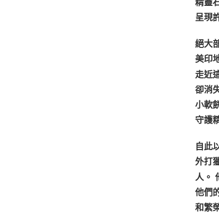
精靈
呈現
絕大
美印地
走近
卻消
小軟
守護
自此
外打
人。
他們
和繁