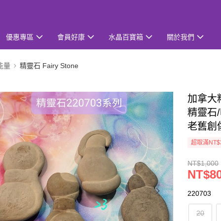
優惠專區
會員好康
水晶百寶箱
關於我們
能量
精靈石 Fairy Stone
加拿大精
精靈石/
老舊創
超取滿NT$
NT$1,000
NT$8
220703
20