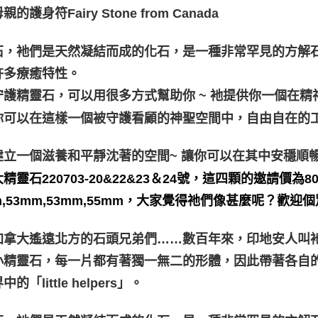
的護身符Fairy Stone from Canada
石，衪們是天然凝結而成的化石，是一種非常罕見的方解
許多療癒特性。
守護精靈石，可以用很多方式幫助你 ~ 衪提供你一個在
你可以在這樣一個被守護看顧的神聖空間中，自由自在的
建立一個滋養和平靜沈著的空間~ 讓你可以在其中安穩順
精靈石220703-20&22&23＆24號，這四顆的邀請價為
m,53mm,53mm,55mm，大家覺得祂們像甚麼呢？歡迎
加拿大遙遠北方的石頭兄弟們……數百年來，印地安人叫衪
小精靈石，每一片都有著獨一無二的形體，因此帶著各自
的「little helpers」。