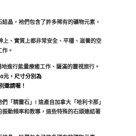
石結晶，衪們包含了許多稀有的礦物元素，
精神上、實質上都非常安全、平穩、滋養的空
工作。
暢地進行能量療癒工作、薩滿的靈視旅行。
800元，尺寸分別為
個別邀請喔！
們「精靈石」! 這產自加拿大「哈利卡那」
的振動頻率和教導，這些特殊的石頭連結著