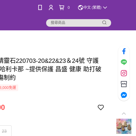
0
中文 (繁體)
靈石220703-20&22&23＆24號 守護
哈利卡那 ~提供保護 昌盛 健康 助打破
傷制約
3,000免運
00
23