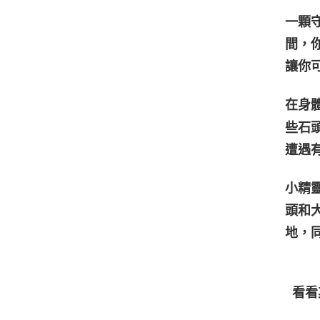
一顆
間，
讓你
在身
些石
遭遇
小精
頭和大
地，
看看