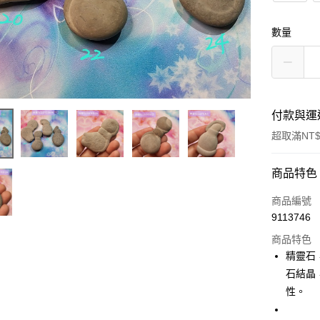
數量
付款與運
超取滿NT$
付款方式
商品特色
信用卡一
商品編號
9113746
超商取貨
商品特色
LINE Pay
精靈石
石結晶
Apple Pay
性。
街口支付