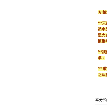
★ 
**
然水
是大
慎重
**
準。
**
之瑕
本分類