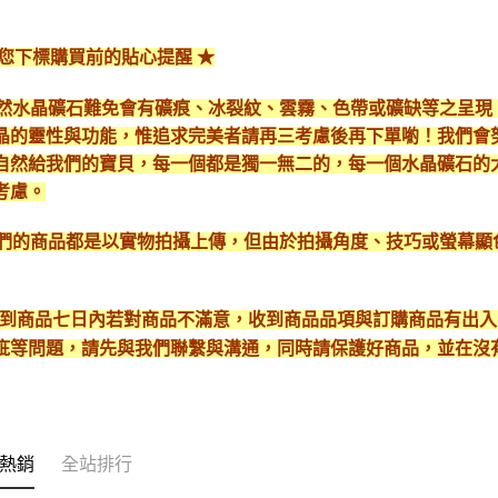
給您下標購買前的貼心提醒 ★
*天然水晶礦石難免會有礦痕、冰裂紋、雲霧、色帶或礦缺等之呈
晶的靈性與功能，惟追求完美者請再三考慮後再下單喲！我們會
自然給我們的寶貝，每一個都是獨一無二的，每一個水晶礦石的
考慮。
*我們的商品都是以實物拍攝上傳，但由於拍攝角度、技巧或螢幕
* 收到商品七日內若對商品不滿意，收到商品品項與訂購商品有出
疵等問題，請先與我們聯繫與溝通，同時請保護好商品，並在沒
熱銷
全站排行