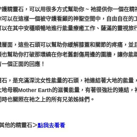
守護精靈石，可以用很多方式幫助你 ~ 衪提供你一個在
你可以在這樣一個被守護看顧的神聖空間中，自由自在的
可以在其中安穩順暢地進行能量療癒工作、薩滿的靈視旅
體層面，這些石頭可以幫助你緩解膝蓋和關節的疼痛，並且
頭也幫助你打破那環繞在你老舊創傷周邊的圍牆，讓你能
有一個正面的回應！
靈石，是充滿深沈女性能量的石頭，衪連結著大地的能量
地母親Mother Earth的滋養能量，有著很強壯的連
同時也關照在衪之上的所有兄弟姊妹們。
其他的精靈石＞
點我去看看