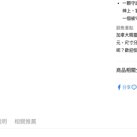
一顆守
悠遊付
神上、
ATM付款
一個被
銷售重點
加拿大精靈石
運送方式
元，尺寸分
全家取貨
呢？歡迎
每筆NT$8
7-11取貨
商品相關分
每筆NT$8
礦石｜🌑
賣家宅配
分享
Fairy Ston
每筆NT$8
👻趨吉避凶
郵局幫你
每筆NT$8
說明
相關推薦
付款後門
免運費