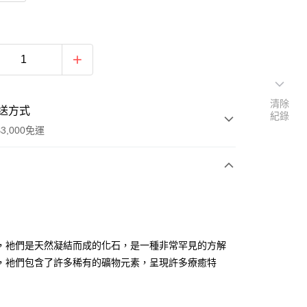
清除
送方式
紀錄
3,000免運
次付款
付款
，衪們是天然凝結而成的化石，是一種非常罕見的方解
，衪們包含了許多稀有的礦物元素，呈現許多療癒特