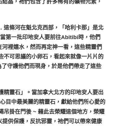
石結晶，衪們包含了許多稀有的礦物元素，
 這條河在魁北克西部，「哈利卡那」是北
第一批印地安人要前往Abitibi時，他們
在河裡嬉水，然而再定神一看，這些精靈們
些不可思議的小卵石，看起來就像一片片的
為了守護他們而現身，於是他們帶走了這些
護精靈石」。當加拿大北方的印地安人要出
們心目中最美麗的精靈石，獻給他們所心愛的
吊掛在門後 ~ 藉此去榮耀這個地方，榮耀
以提供保護，反抗邪靈，衪們可以帶來健康