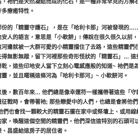
石，衪們是天然凝結而成的化石，是一種非常罕見的方解
許多療癒特性。
部份的「精靈守護石」，是在「哈利卡那」河被發現的……
安人的語言，意思是「小軟餅」! 傳說在很久很久以前，當
這河邊就被一大群可愛的小精靈擋住了去路，這些精靈們
失得無影無蹤，留下河裡那些奇形怪狀的「精靈石」… 這
餅乾，這些印地安人當下立刻心電感應般的知道~ 衪們是
精靈，並且暱稱這條河為「哈利卡那河」~ 小軟餅河。
以後，數百年來… 他們總是像幸運符一樣攜帶著這些「守
獵征戰時，會帶著衪; 那些戀愛中的人們，也總是會將他
 他們也會找一顆較大的精靈石擺在家中或祭壇上、或用線繩
的家，喚醒這個空間的精靈們，他們深信這特別的石頭可
榮、昌盛給這房子的居住者。