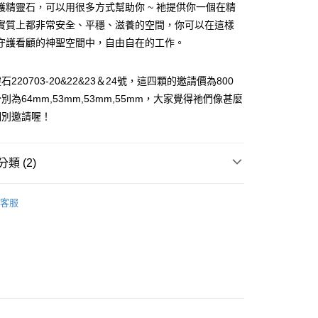
護精靈石，可以用很多方式幫助你 ~ 衪提供你一個在精
實質上都非常安全、平穩、滋養的空間，你可以在這樣
守護看顧的神聖空間中，自由自在的工作。
220703-20&22&23＆24號，這四顆的邀請價為800
別為64mm,53mm,53mm,55mm，大家覺得祂們像甚麼
付款
個別邀請喔！
0，滿NT$3,000(含以上)免運費
付款
類 (2)
0，滿NT$3,000(含以上)免運費
黑茶灰色系礦石-海底輪/防護/避邪/排除負能量
精靈石
幫您送（台灣）
客服
e
0，滿NT$3,000(含以上)免運費
特輯👻
個人隨身避邪飾品/物品
送（離島）
0，滿NT$3,000(含以上)免運費
市自取