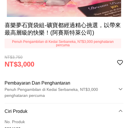
喜樂夢石寶袋組-礦寶都經過精心挑選，以帶來
最高層級的快樂！(阿賽斯特萊公司)
Penuh Pengambilan di Kedai Serbaneka, NT$3,000 penghataran
percuma
NT$3,750
NT$3,000
Pembayaran Dan Penghantaran
Penuh Pengambilan di Kedai Serbaneka, NT$3,000
penghataran percuma
Kaedah Pembayaran
Ciri Produk
Kad Kredit (Bayaran Penuh)
No. Produk
Pengambilan di Kedai Serbaneka