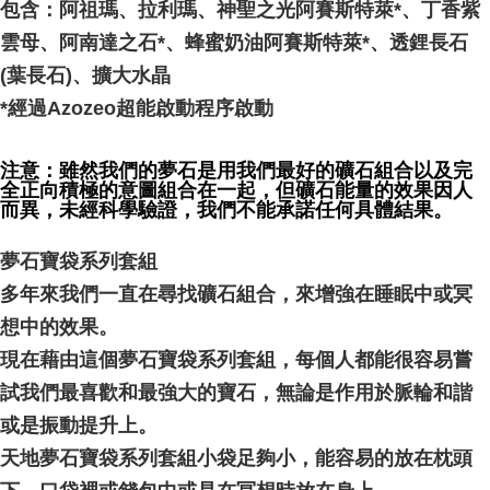
NT$80/pesanan | Penghantaran percuma untuk pesanan
包含：阿祖瑪、拉利瑪、神聖之光阿賽斯特萊*、丁香紫
NT$3,000 atau lebih
雲母、阿南達之石*、蜂蜜奶油阿賽斯特萊*、透鋰長石
(葉長石)、擴大水晶
郵局幫你送（離島）
NT$80/pesanan | Penghantaran percuma untuk pesanan
*經過Azozeo超能啟動程序啟動
NT$3,000 atau lebih
注意：雖然我們的夢石是用我們最好的礦石組合以及完
付款後門市自取
全正向積極的意圖組合在一起，但礦石能量的效果因人
Penghantaran percuma
而異，未經科學驗證，我們不能承諾任何具體結果。
夢石寶袋系列套組
多年來我們一直在尋找礦石組合，來增強在睡眠中或冥
想中的效果。
現在藉由這個夢石寶袋系列套組，每個人都能很容易嘗
試我們最喜歡和最強大的寶石，無論是作用於脈輪和諧
或是振動提升上。
天地夢石寶袋系列套組小袋足夠小，能容易的放在枕頭