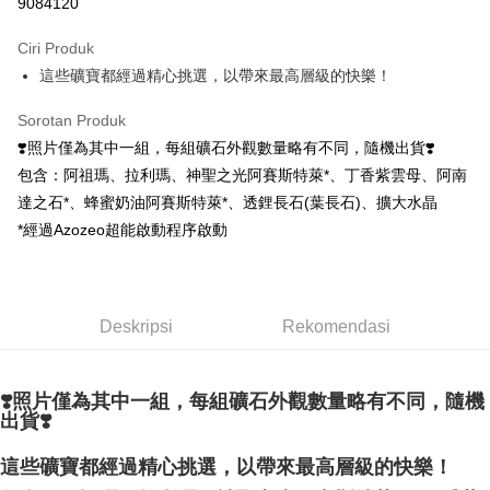
9084120
LINE Pay
Ciri Produk
Apple Pay
這些礦寶都經過精心挑選，以帶來最高層級的快樂！
JKOPAY
Sorotan Produk
Easy Wallet
❣️照片僅為其中一組，每組礦石外觀數量略有不同，隨機出貨❣️
包含：阿祖瑪、拉利瑪、神聖之光阿賽斯特萊*、丁香紫雲母、阿南
Pemindahan ATM
達之石*、蜂蜜奶油阿賽斯特萊*、透鋰長石(葉長石)、擴大水晶
*經過Azozeo超能啟動程序啟動
Pilihan Penghantaran
全家取貨付款
NT$80/pesanan | Penghantaran percuma untuk pesanan
Deskripsi
Rekomendasi
NT$3,000 atau lebih
7-11取貨付款
❣️照片僅為其中一組，每組礦石外觀數量略有不同，隨機
NT$80/pesanan | Penghantaran percuma untuk pesanan
出貨❣️
NT$3,000 atau lebih
這些礦寶都經過精心挑選，以帶來最高層級的快樂！
賣家宅配幫您送（台灣）