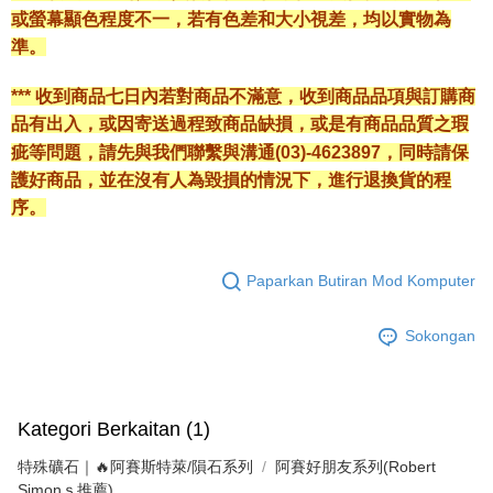
或螢幕顯色程度不一，若有色差和大小視差，均以實物為
準。
*** 收到商品七日內若對商品不滿意，收到商品品項與訂購商
品有出入，或因寄送過程致商品缺損，或是有商品品質之瑕
疵等問題，請先與我們聯繫與溝通(03)-4623897，同時請保
護好商品，並在沒有人為毀損的情況下，進行退換貨的程
序。
Paparkan Butiran Mod Komputer
Sokongan
Kategori Berkaitan (1)
特殊礦石｜🔥阿賽斯特萊/隕石系列
阿賽好朋友系列(Robert
Simonｓ推薦)