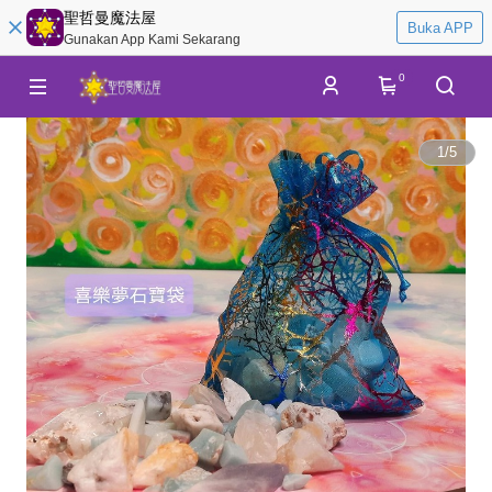
聖哲曼魔法屋
Buka APP
Gunakan App Kami Sekarang
0
1
/
5