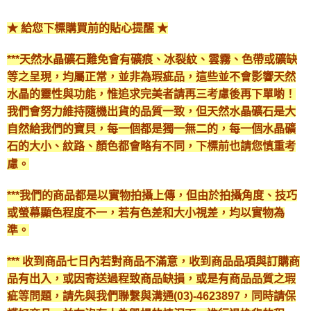
★ 給您下標購買前的貼心提醒 ★
***天然水晶礦石難免會有礦痕、冰裂紋、雲霧、色帶或礦缺
等之呈現，均屬正常，並非為瑕疵品，這些並不會影響天然
水晶的靈性與功能，惟追求完美者請再三考慮後再下單喲！
我們會努力維持隨機出貨的品質一致，但天然水晶礦石是大
自然給我們的寶貝，每一個都是獨一無二的，每一個水晶礦
石的大小、紋路、顏色都會略有不同，下標前也請您慎重考
慮。
***我們的商品都是以實物拍攝上傳，但由於拍攝角度、技巧
或螢幕顯色程度不一，若有色差和大小視差，均以實物為
準。
*** 收到商品七日內若對商品不滿意，收到商品品項與訂購商
品有出入，或因寄送過程致商品缺損，或是有商品品質之瑕
疵等問題，請先與我們聯繫與溝通(03)-4623897，同時請保