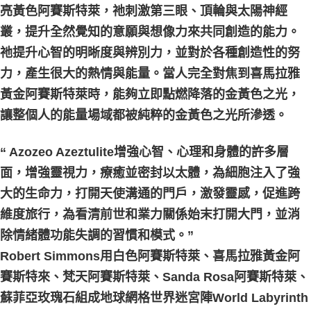
亮黃色阿賽斯特萊，祂刺激第三眼、頂輪與太陽神經
叢，提升全然覺知的意願與想像力來共同創造的能力。
祂提升心智的明晰度與辨別力，並對於各種創造性的努
力，產生很大的熱情與能量。當人完全對焦到喜馬拉雅
黃金阿賽斯特萊時，能夠立即點燃降落的金黃色之光，
讓整個人的能量場域都被純粹的金黃色之光所滲透。
“ Azozeo Azeztulite增強心智、心理和身體的許多層
面，增強靈視力，療癒並密封以太體，為細胞注入了強
大的生命力，打開天使溝通的門戶，激發靈感，促進跨
維度旅行，為看清前世和業力關係始末打開大門，並消
除情緒體功能失調的習慣和模式。”
Robert Simmons用白色阿賽斯特萊、喜馬拉雅黃金阿
賽斯特來、梵天阿賽斯特萊、Sanda Rosa阿賽斯特萊、
蘇菲亞玫瑰石組成地球網格世界迷宮陣World Labyrinth 