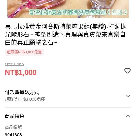
喜馬拉雅黃金阿賽斯特萊糖果組(無證)-打洞拋
光隨形石 ~神聖創造、真理與真實帶來喜樂自
由的真正願望之石~
超取滿NT$3,000免運
NT$1,250
NT$1,000
付款與運送方式
超取滿NT$3,000免運
付款方式
商品特色
信用卡一次付款
商品編號
超商取貨付款
9041603