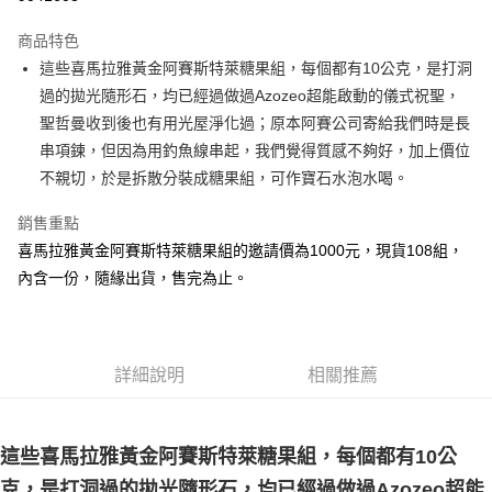
LINE Pay
商品特色
Apple Pay
這些喜馬拉雅黃金阿賽斯特萊糖果組，每個都有10公克，是打洞
過的拋光隨形石，均已經過做過Azozeo超能啟動的儀式祝聖，
街口支付
聖哲曼收到後也有用光屋淨化過；原本阿賽公司寄給我們時是長
悠遊付
串項鍊，但因為用釣魚線串起，我們覺得質感不夠好，加上價位
不親切，於是拆散分裝成糖果組，可作寶石水泡水喝。
ATM付款
銷售重點
運送方式
喜馬拉雅黃金阿賽斯特萊糖果組的邀請價為1000元，現貨108組，
全家取貨付款
內含一份，隨緣出貨，售完為止。
每筆NT$80，滿NT$3,000(含以上)免運費
7-11取貨付款
每筆NT$80，滿NT$3,000(含以上)免運費
詳細說明
相關推薦
賣家宅配幫您送（台灣）
每筆NT$80，滿NT$3,000(含以上)免運費
這些喜馬拉雅黃金阿賽斯特萊糖果組，每個都有10公
郵局幫你送（離島）
克，是打洞過的拋光隨形石，均已經過做過Azozeo超能