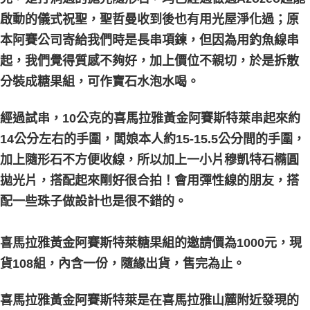
每筆NT$80，滿NT$3,000(含以上)免運費
啟動的儀式祝聖，聖哲曼收到後也有用光屋淨化過；原
本阿賽公司寄給我們時是長串項鍊，但因為用釣魚線串
付款後門市自取
免運費
起，我們覺得質感不夠好，加上價位不親切，於是拆散
分裝成糖果組，可作寶石水泡水喝。
經過試串，10公克的喜馬拉雅黃金阿賽斯特萊串起來約
14公分左右的手圍，闆娘本人約15-15.5公分間的手圍，
加上隨形石不方便收線，所以加上一小片穆凱特石橢圓
拋光片，搭配起來剛好很合拍！會用彈性線的朋友，搭
配一些珠子做設計也是很不錯的。
喜馬拉雅黃金阿賽斯特萊糖果組的邀請價為1000元，現
貨108組，內含一份，隨緣出貨，售完為止。
喜馬拉雅黃金阿賽斯特萊是在喜馬拉雅山麓附近發現的