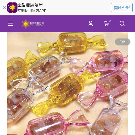
聖哲曼魔法屋
開啟APP
立刻使用官方APP
0
1
/
5