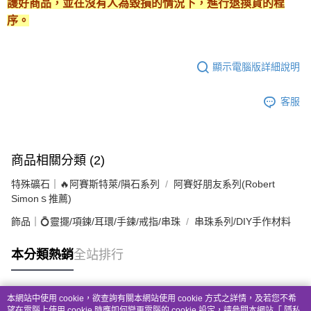
護好商品，並在沒有人為毀損的情況下，進行退換貨的程
序。
顯示電腦版詳細說明
客服
商品相關分類 (2)
特殊礦石｜🔥阿賽斯特萊/隕石系列
阿賽好朋友系列(Robert
Simonｓ推薦)
飾品｜💍靈擺/項鍊/耳環/手鍊/戒指/串珠
串珠系列/DIY手作材料
本分類熱銷
全站排行
本網站中使用 cookie，欲查詢有關本網站使用 cookie 方式之詳情，及若您不希
熱門標籤
望在電腦上使用 cookie 時應如何變更電腦的 cookie 設定，請參閱本網站「
隱私