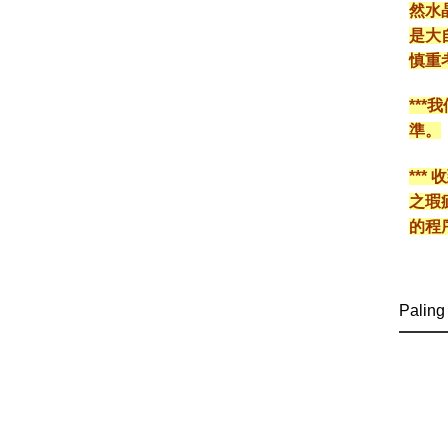
然水
是大
慎重
**
準。
**
之瑕
的程
Paling