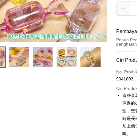
Pembaya
Penuh Pen
penghatar
Kaedah 
Ciri Prod
Kad Kredi
No. Produ
9041603
Pengambil
Ciri Produ
LINE Pay
這些喜
洞過的
Apple Pay
聖，聖
JKOPAY
時是長
加上價
Easy Walle
喝。