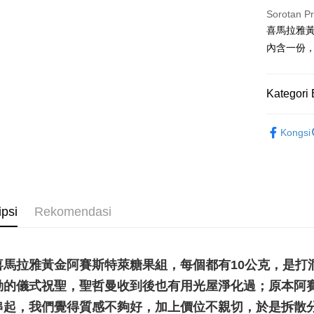
Pemindah
Sorotan P
喜馬拉雅黃
Pilihan 
內含一份
全家取貨
NT$80/pes
Kategori 
NT$3,000 
特殊礦石｜
7-11取貨
Kongsi
Simonｓ
NT$80/pes
飾品｜💍靈
NT$3,000 
賣家宅配
ipsi
Rekomendasi
NT$80/pes
NT$3,000 
郵局幫你
喜馬拉雅黃金阿賽斯特萊糖果組，每個都有10公克，是打洞
NT$80/pes
動的儀式祝聖，聖哲曼收到後也有用光屋淨化過；原本阿
NT$3,000 
串起，我們覺得質感不夠好，加上價位不親切，於是拆散