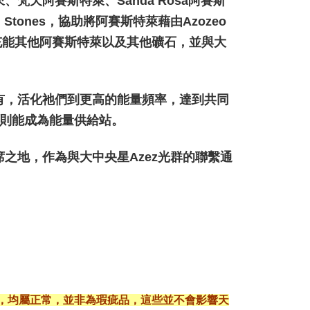
來、梵天阿賽斯特萊、Sanda Rosa阿賽斯
 Stones，協助將阿賽斯特萊藉由Azozeo
速充能其他阿賽斯特萊以及其他礦石，並與大
有，活化祂們到更高的能量頻率，達到共同
,則能成為能量供給站。
之地，作為與大中央星Azez光群的聯繫通
現，均屬正常，並非為瑕疵品，這些並不會影響天