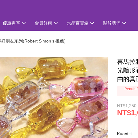
優惠專區
會員好康
水晶百寶箱
關於我們
好朋友系列(Robert Simonｓ推薦)
喜馬拉
光隨形
由的真
Penuh P
NT$1,250
NT$1,
Kuantiti