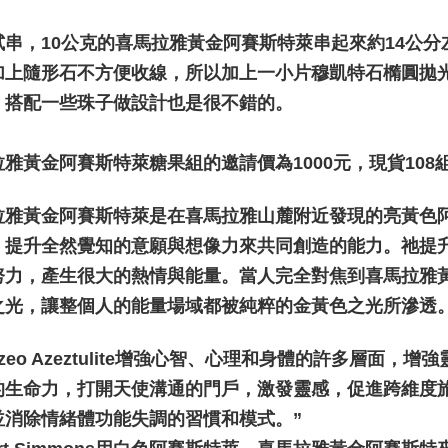
付款後門
Penghanta
串，10公克的喜馬拉雅黃金阿賽斯特萊串起來約14公分左
加上隨形石不方便收線，所以加上一小片穆凱特石橢圓拋
，搭配一些珠子做設計也是很不錯的。
拉雅黃金阿賽斯特萊糖果組的邀請價為1000元，現貨10
拉雅黃金阿賽斯特萊是在喜馬拉雅山麓附近發現的亮黃色
，提升全然覺知的意願與想像力來共同創造的能力。祂提
努力，產生很大的熱情與能量。當人完全對焦到喜馬拉雅
之光，讓整個人的能量場域都被純粹的金黃色之光所滲透
zozeo Azeztulite增強心智、心理和身體的許多層
的生命力，打開天使溝通的門戶，激發靈感，促進跨維度
並消除情緒體功能失調的習慣和模式。”