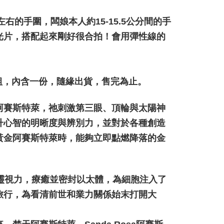
市自取
ran percuma
右的手圍，闆娘本人約15-15.5公分間的手
光片，搭配起來剛好很合拍！會用彈性線的
8組，內含一份，隨緣出貨，售完為止。
阿賽斯特萊，祂刺激第三眼、頂輪與太陽神
升心智的明晰度與辨別力，並對於各種創造
黃金阿賽斯特萊時，能夠立即點燃降落的金
。
面，增強靈視力，療癒並密封以太體，為細胞注入了
旅行，為看清前世和業力關係始末打開大