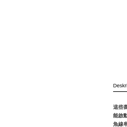
Deskr
這些
能啟
魚線