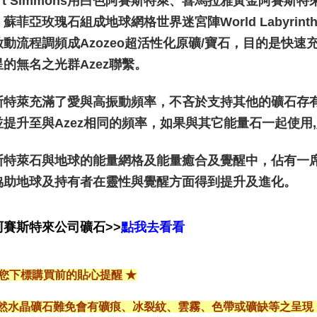
ert Simmons用白色阿賽斯特萊、喜馬拉雅黃金阿賽斯特
蘇菲亞玫瑰石組成地球網格世界迷宮陣World Labyrinth
啟動流程調頻成Azozeo超活性化原礦/寶石，目的是快
的無名之光群Azez聯繫。
斯特萊充滿了愛與高振動頻率，不吝於支持其他的礦石存
並提升至與Azez相同的頻率，如果與其它能量石一起使用
斯特萊石與地球的能量網格及能量癒合及覺醒中，佔有一席
協助地球及持有者在靈性與覺醒方面得到提升及進化。
阿賽斯特來公司礦石>>
點我去看看
給您下標購買前的貼心提醒 ★
*天然水晶礦石難免會有礦痕、冰裂紋、雲霧、色帶或礦缺等之呈