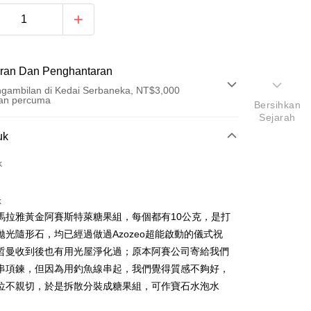
ran Dan Penghantaran
gambilan di Kedai Serbaneka, NT$3,000
an percuma
Bersihkan
Sejarah
Pembayaran
uk
t (Bayaran Penuh)
k
an di Kedai Serbaneka
k
馬拉雅黃金阿賽斯特萊糖果組，每個都有10公克，是打
拋光隨形石，均已經過做過Azozeo超能啟動的儀式祝
哲曼收到後也有用光屋淨化過；原本阿賽公司寄給我們
串項鍊，但因為用釣魚線串起，我們覺得質感不夠好，
位不親切，於是拆散分裝成糖果組，可作寶石水泡水
t