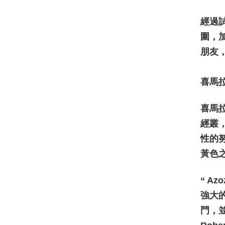
經過試
圍，
朋友
喜馬
喜馬
經叢
性的
黃色
“ A
強大
門，