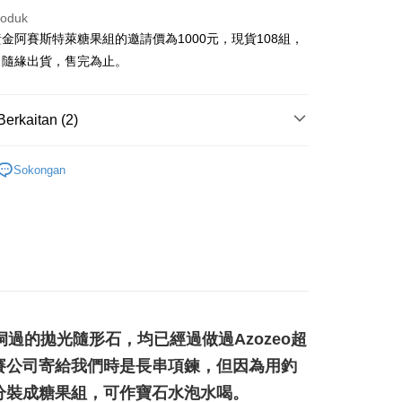
an ATM
roduk
金阿賽斯特萊糖果組的邀請價為1000元，現貨108組，
Penghantaran
，隨緣出貨，售完為止。
付款
anan | Penghantaran percuma untuk pesanan
Berkaitan (2)
atau lebih
🔥阿賽斯特萊/隕石系列
阿賽好朋友系列(Robert
付款
Sokongan
推薦)
anan | Penghantaran percuma untuk pesanan
擺/項鍊/耳環/手鍊/戒指/串珠
串珠系列/DIY手作材料
atau lebih
幫您送（台灣）
anan | Penghantaran percuma untuk pesanan
atau lebih
送（離島）
過的拋光隨形石，均已經過做過Azozeo超
anan | Penghantaran percuma untuk pesanan
賽公司寄給我們時是長串項鍊，但因為用釣
atau lebih
分裝成糖果組，可作寶石水泡水喝。