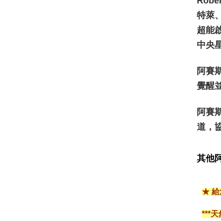
Rob
特萊、
超能
中央星
阿賽
覺醒
阿賽
道，
其他
★ 
**