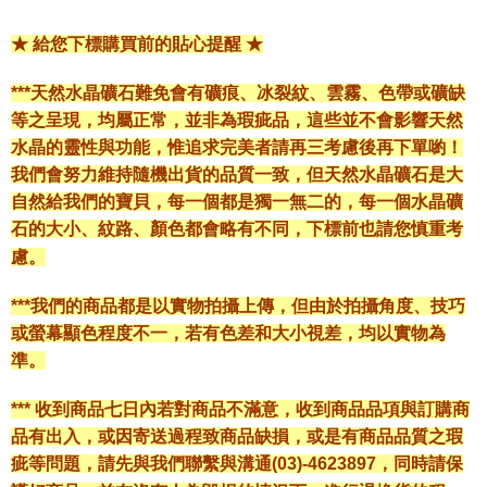
★ 給您下標購買前的貼心提醒 ★
***天然水晶礦石難免會有礦痕、冰裂紋、雲霧、色帶或礦缺
等之呈現，均屬正常，並非為瑕疵品，這些並不會影響天然
水晶的靈性與功能，惟追求完美者請再三考慮後再下單喲！
我們會努力維持隨機出貨的品質一致，但天然水晶礦石是大
自然給我們的寶貝，每一個都是獨一無二的，每一個水晶礦
石的大小、紋路、顏色都會略有不同，下標前也請您慎重考
慮。
***我們的商品都是以實物拍攝上傳，但由於拍攝角度、技巧
或螢幕顯色程度不一，若有色差和大小視差，均以實物為
準。
*** 收到商品七日內若對商品不滿意，收到商品品項與訂購商
品有出入，或因寄送過程致商品缺損，或是有商品品質之瑕
疵等問題，請先與我們聯繫與溝通(03)-4623897，同時請保