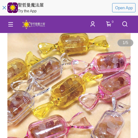
聖哲曼魔法屋
Open App
Try the App
0
1
/
5