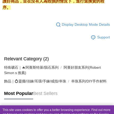
護好商品，並在沒有人為毀損的情況下，進行退換貨的程
序。
Display Desktop Mode Details
Support
Relevant Category (2)
特殊礦石｜🔥阿賽斯特萊/隕石系列
阿賽好朋友系列(Robert
Simonｓ推薦)
飾品｜💍靈擺/項鍊/耳環/手鍊/戒指/串珠
串珠系列/DIY手作材料
Most Popular
Best Sellers
This site uses cookies to offer you a better browsing experience. Find out more
Popular Tags