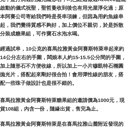
NT$80/order | Free shipping on orders of NT$3,000 or more
啟動的儀式祝聖，聖哲曼收到後也有用光屋淨化過；原
付款後門市自取
本阿賽公司寄給我們時是長串項鍊，但因為用釣魚線串
Free shipping
起，我們覺得質感不夠好，加上價位不親切，於是拆散
分裝成糖果組，可作寶石水泡水喝。
經過試串，10公克的喜馬拉雅黃金阿賽斯特萊串起來約
14公分左右的手圍，闆娘本人約15-15.5公分間的手圍，
加上隨形石不方便收線，所以加上一小片穆凱特石橢圓
拋光片，搭配起來剛好很合拍！會用彈性線的朋友，搭
配一些珠子做設計也是很不錯的。
喜馬拉雅黃金阿賽斯特萊糖果組的邀請價為1000元，現
貨108組，內含一份，隨緣出貨，售完為止。
喜馬拉雅黃金阿賽斯特萊是在喜馬拉雅山麓附近發現的