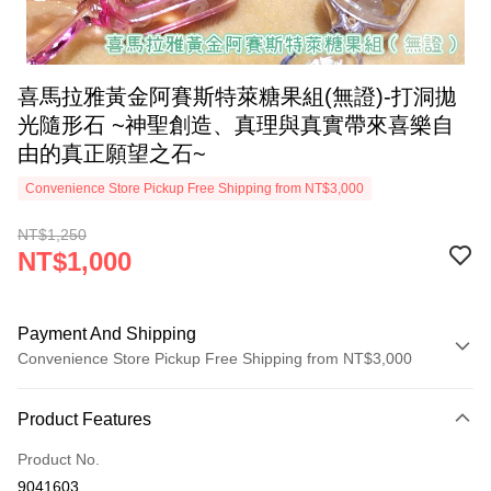
喜馬拉雅黃金阿賽斯特萊糖果組(無證)-打洞拋
光隨形石 ~神聖創造、真理與真實帶來喜樂自
由的真正願望之石~
Convenience Store Pickup Free Shipping from NT$3,000
NT$1,250
NT$1,000
Payment And Shipping
Convenience Store Pickup Free Shipping from NT$3,000
Payment Method
Product Features
Credit Card (Full Payment)
Product No.
Convenience Store Pickup and Pay
9041603