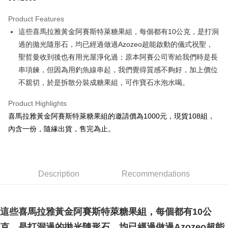
LINE Pay
Product Features
Apple Pay
這些喜馬拉雅黃金阿賽斯特萊糖果組，每個都有10公克，是打洞
過的拋光隨形石，均已經過做過Azozeo超能啟動的儀式祝聖，
JKOPAY
聖哲曼收到後也有用光屋淨化過；原本阿賽公司寄給我們時是長
Easy Wallet
串項鍊，但因為用釣魚線串起，我們覺得質感不夠好，加上價位
不親切，於是拆散分裝成糖果組，可作寶石水泡水喝。
ATM Transfer
Product Highlights
Shipping Method
喜馬拉雅黃金阿賽斯特萊糖果組的邀請價為1000元，現貨108組，
全家取貨付款
內含一份，隨緣出貨，售完為止。
NT$80/order | Free shipping on orders of NT$3,000 or more
7-11取貨付款
NT$80/order | Free shipping on orders of NT$3,000 or more
Description
Recommendations
賣家宅配幫您送（台灣）
NT$80/order | Free shipping on orders of NT$3,000 or more
這些喜馬拉雅黃金阿賽斯特萊糖果組，每個都有10公
郵局幫你送（離島）
克，是打洞過的拋光隨形石，均已經過做過Azozeo超能