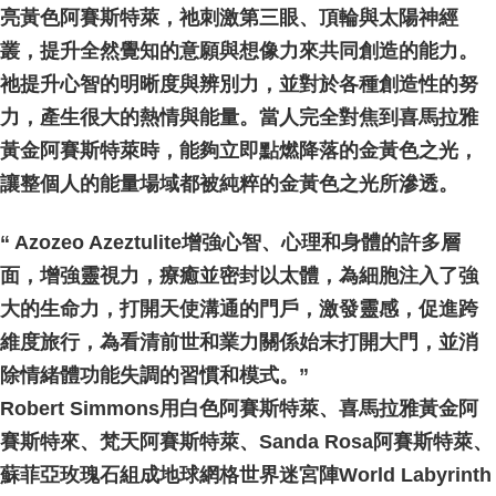
亮黃色阿賽斯特萊，祂刺激第三眼、頂輪與太陽神經
叢，提升全然覺知的意願與想像力來共同創造的能力。
祂提升心智的明晰度與辨別力，並對於各種創造性的努
力，產生很大的熱情與能量。當人完全對焦到喜馬拉雅
黃金阿賽斯特萊時，能夠立即點燃降落的金黃色之光，
讓整個人的能量場域都被純粹的金黃色之光所滲透。
“ Azozeo Azeztulite增強心智、心理和身體的許多層
面，增強靈視力，療癒並密封以太體，為細胞注入了強
大的生命力，打開天使溝通的門戶，激發靈感，促進跨
維度旅行，為看清前世和業力關係始末打開大門，並消
除情緒體功能失調的習慣和模式。”
Robert Simmons用白色阿賽斯特萊、喜馬拉雅黃金阿
賽斯特來、梵天阿賽斯特萊、Sanda Rosa阿賽斯特萊、
蘇菲亞玫瑰石組成地球網格世界迷宮陣World Labyrinth 