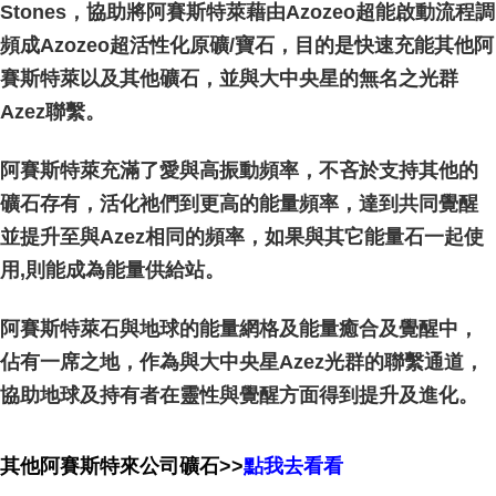
Stones，協助將阿賽斯特萊藉由Azozeo超能啟動流程調
頻成Azozeo超活性化原礦/寶石，目的是快速充能其他阿
賽斯特萊以及其他礦石，並與大中央星的無名之光群
Azez聯繫。
阿賽斯特萊充滿了愛與高振動頻率，不吝於支持其他的
礦石存有，活化祂們到更高的能量頻率，達到共同覺醒
並提升至與Azez相同的頻率，如果與其它能量石一起使
用,則能成為能量供給站。
阿賽斯特萊石與地球的能量網格及能量癒合及覺醒中，
佔有一席之地，作為與大中央星Azez光群的聯繫通道，
協助地球及持有者在靈性與覺醒方面得到提升及進化。
其他阿賽斯特來公司礦石>>
點我去看看