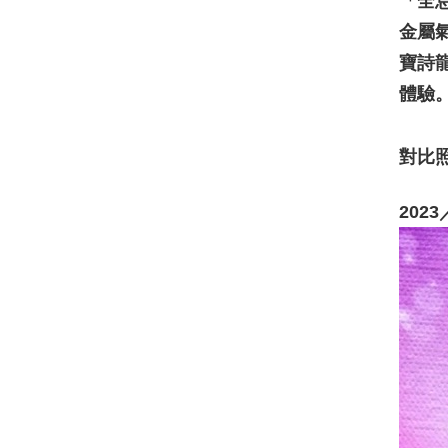
「全
金屬
寶詩龍
體驗
對比照
202