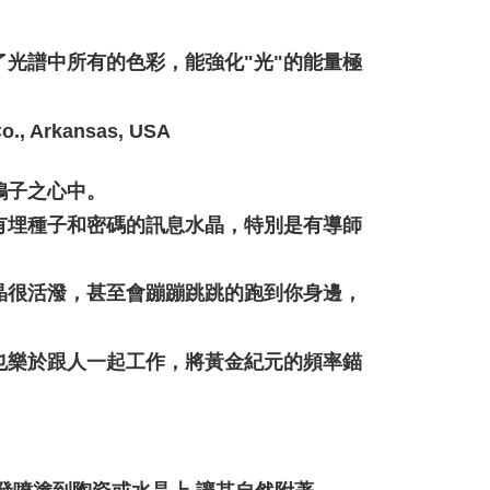
，
了光譜中所有的色彩
能強化"光"的能量極
., Arkansas, USA
鴿子之心中。
有埋種子和密碼的訊息水晶，特別是有導師
晶很活潑，甚至會蹦蹦跳跳的跑到你身邊，
也樂於跟人一起工作，將黃金紀元的頻率錨