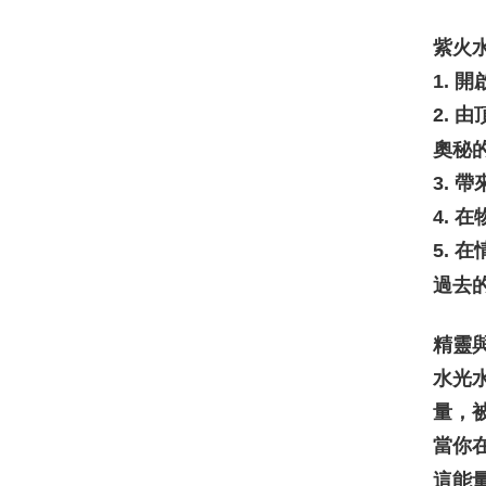
紫火
1.
2.
奧秘
3.
4.
5.
過去
精靈
水光
量，
當你
這能