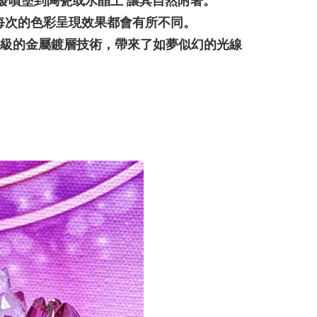
發噴塗到陶瓷或水晶上 讓其自然附著。
每次的色彩呈現效果都會有所不同。
寶系列航太等級的金屬鍍層技術，帶來了如夢似幻的光線