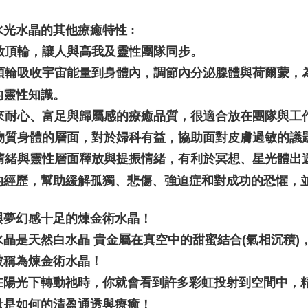
水光水晶的其他療癒特性 :
 開啟頂輪，讓人與高我及靈性團隊同步。
 由頂輪吸收宇宙能量到身體內，調節內分泌腺體與荷爾蒙
的靈性知識。
 帶來耐心、富足與歸屬感的療癒品質，很適合放在團隊與
 在物質身體的層面，對於婦科有益，協助面對皮膚過敏的議
 在情緒與靈性層面釋放與提振情緒，有利於冥想、星光體
的經歷，幫助緩解孤獨、悲傷、強迫症和對成功的恐懼，
與夢幻感十足的煉金術水晶！ 
水晶是天然白水晶 貴金屬在真空中的甜蜜結合(氣相沉積
被稱為煉金術水晶！
在陽光下轉動祂時，你就會看到許多彩虹投射到空間中，
量是如何的清盈通透與療癒！