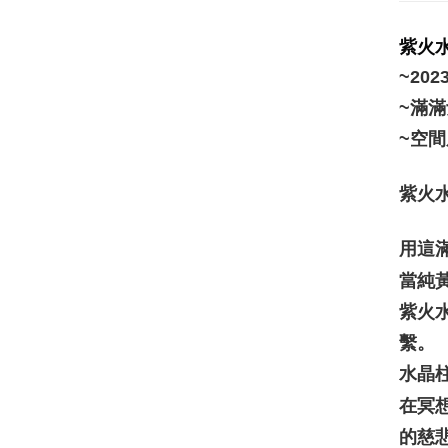
紫火
~20
~滿
~空
紫火水
用這
當純
紫火
繫。
水晶
在冥
的慈