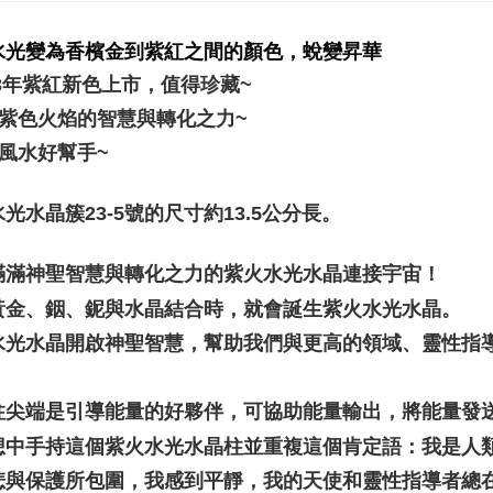
付款後門
Penghanta
水光變為香檳金到紫紅之間的顏色，蛻變昇華
23年紫紅新色上市，值得珍藏~
滿紫色火焰的智慧與轉化之力~
間風水好幫手~
光水晶簇23-5號的尺寸約13.5公分長。
滿滿神聖智慧與轉化之力的紫火水光水晶連接宇宙！
黃金、銦、鈮與水晶結合時，就會誕生紫火水光水晶。
水光水晶開啟神聖智慧，幫助我們與更高的領域、靈性指
柱尖端是引導能量的好夥伴，可協助能量輸出，將能量發
想中手持這個紫火水光水晶柱並重複這個肯定語：我是人
悲與保護所包圍，我感到平靜，我的天使和靈性指導者總