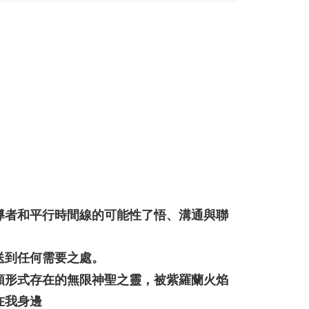
市自取
ran percuma
導者和平行時間線的可能性了悟、溝通與聯
送到任何需要之處。
類形式存在的無限神聖之靈，被紫羅蘭火焰
在我身邊