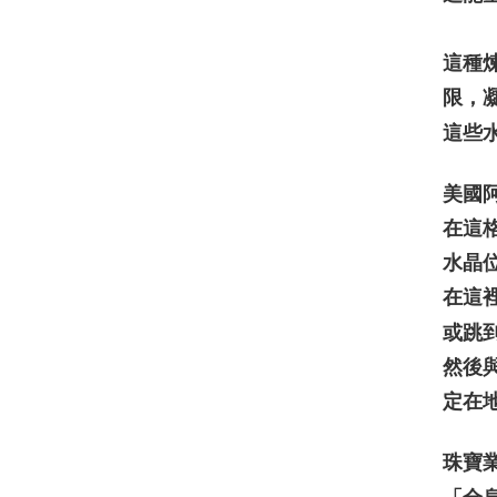
這種
，
限
這些水光
美國
在這
水晶
在這
或跳
然後
定在
珠寶業