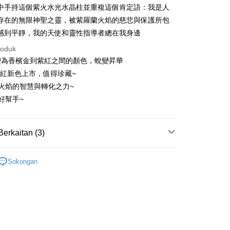
an ATM
中手持這個紫火水光水晶柱並重複這個肯定語：我是人
存在的無限神聖之靈，被紫羅蘭火焰的慈悲與保護所包
Penghantaran
感到平靜，我的天使和靈性指導者總在我身邊
roduk
付款
變為香檳金到紫紅之間的顏色，蛻變昇華
anan | Penghantaran percuma untuk pesanan
年紫紅新色上市，值得珍藏~
atau lebih
火焰的智慧與轉化之力~
付款
好幫手~
anan | Penghantaran percuma untuk pesanan
atau lebih
Berkaitan (3)
幫您送（台灣）
多彩色系礦石
水光水晶 Aqua Aura
anan | Penghantaran percuma untuk pesanan
Sokongan
atau lebih
三方晶系 § 專注
/晶柱/骨幹
水光水晶簇 Aqua Aura
送（離島）
anan | Penghantaran percuma untuk pesanan
atau lebih