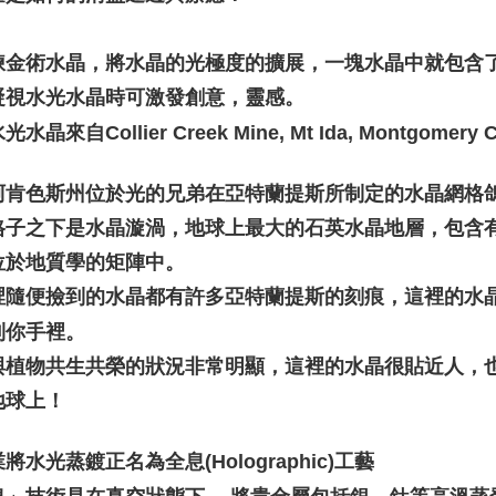
，
，
煉金術水晶
將水晶的光極度的擴展
一塊水晶中就包含
，
凝視水光水晶時可激發創意
靈感。
水晶來自Collier Creek Mine, Mt Ida, Montgomery Co
阿肯色斯州位於光的兄弟在亞特蘭提斯所制定的水晶網格
格子之下是水晶漩渦，地球上最大的石英水晶地層，包含
位於地質學的矩陣中。 
裡隨便撿到的水晶都有許多亞特蘭提斯的刻痕，這裡的水
到你手裡。
與植物共生共榮的狀況非常明顯，這裡的水晶很貼近人，
地球上！
將水光蒸鍍正名為全息(Holographic)工藝