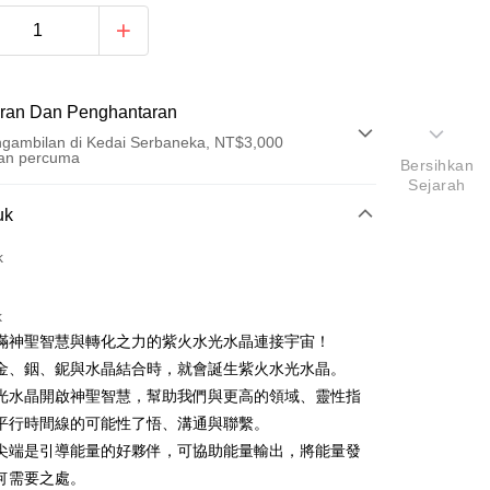
ran Dan Penghantaran
gambilan di Kedai Serbaneka, NT$3,000
an percuma
Bersihkan
Sejarah
Pembayaran
uk
t (Bayaran Penuh)
k
an di Kedai Serbaneka
k
滿神聖智慧與轉化之力的紫火水光水晶連接宇宙！
金、銦、鈮與水晶結合時，就會誕生紫火水光水晶。
光水晶開啟神聖智慧，幫助我們與更高的領域、靈性指
平行時間線的可能性了悟、溝通與聯繫。
尖端是引導能量的好夥伴，可協助能量輸出，將能量發
t
何需要之處。