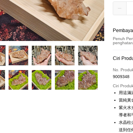
Pembaya
Penuh Pen
penghatar
Kaedah 
Ciri Prod
Kad Kredi
No. Produ
9009348
Pengambil
Ciri Produ
LINE Pay
用這滿
當純黃
Apple Pay
紫火水
JKOPAY
導者和
水晶柱
Easy Walle
送到任