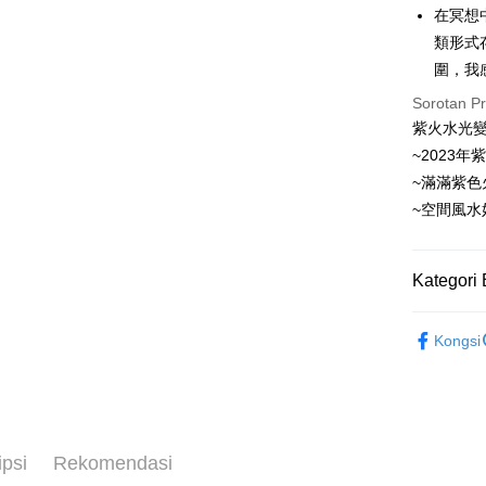
Pemindah
在冥想
類形式
Pilihan 
圍，我
Sorotan P
全家取貨
紫火水光
NT$80/pes
~2023
NT$3,000 
~滿滿紫色
7-11取貨
~空間風水
NT$80/pes
NT$3,000 
Kategori 
賣家宅配
礦石｜🌈
NT$80/pes
Kongsi
NT$3,000 
❄晶系❄
礦石｜晶簇
郵局幫你
NT$80/pes
NT$3,000 
ipsi
Rekomendasi