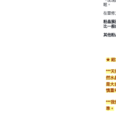
「玫瑰
眠。
在靈修
粉晶簇
比一般
其他粉
★ 
**
然水
是大
慎重
**
準。