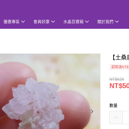
優惠專區
會員好康
水晶百寶箱
關於我們
【土桑
超取滿NT$
NT$625
NT$5
數量