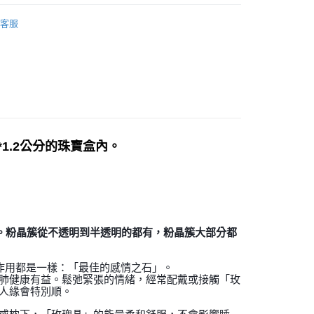
/晶柱/骨幹
粉晶簇 Rose Quartz
付款
客服
粉紅色系礦石-心輪/感情/人緣/療癒/愛
粉晶 Rose
0，滿NT$3,000(含以上)免運費
付款
花♥水逆必備💌
招桃花-擺飾
0，滿NT$3,000(含以上)免運費
三方晶系 § 專注
幫您送（台灣）
0，滿NT$3,000(含以上)免運費
5*1.2公分的珠寶盒內。
送（離島）
0，滿NT$3,000(含以上)免運費
市自取
很美麗。粉晶簇從不透明到半透明的都有，粉晶簇大部分都
它的作用都是一樣：「最佳的感情之石」。
肺健康有益。鬆弛緊張的情緒，經常配戴或接觸「玫
人緣會特別順。