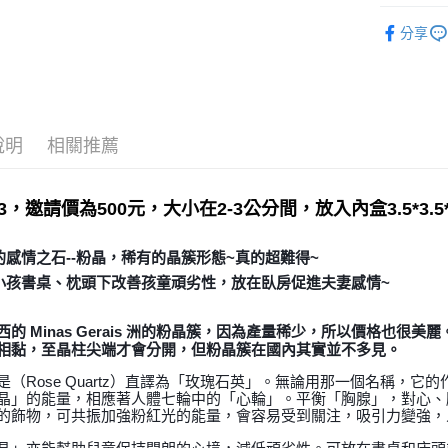
礦石｜晶簇
全家取貨
分享
礦石｜🌸
每筆NT$8
Quartz
7-11取貨
💼職場♥桃
每筆NT$8
❄晶系❄
說明
相關推薦
賣家宅配
每筆NT$8
5-3，邀請價為500元，大小在2-3公分間，放入內盒3.5*3.
郵局幫你
每筆NT$8
的感情之石--粉晶，稀有的晶簇形態~真的超難得~
小孩書桌、枕頭下改善孩童頑劣性，放在臥房促進夫妻感情~
付款後門
免運費
西的 Minas Gerais 洲的粉晶簇，因為產量稀少，所以價格也
相黏，至晶柱尖端才會分開，但粉晶簇在國內其實並不多見。
是（Rose Quartz）直譯為「玫瑰石英」。無論用那一個名稱，
晶」的能量，相應著人體七輪中的「心輪」。平衡「胸腺」，對心、
的飾物，可共振加強粉紅光的能量，會容易受到關注，吸引力變強，