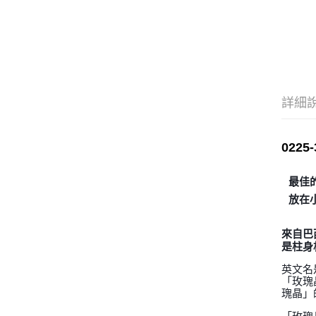
詳細
022
最佳
放在
來自巴
是柱身
英文名
「玫瑰
瑰晶」