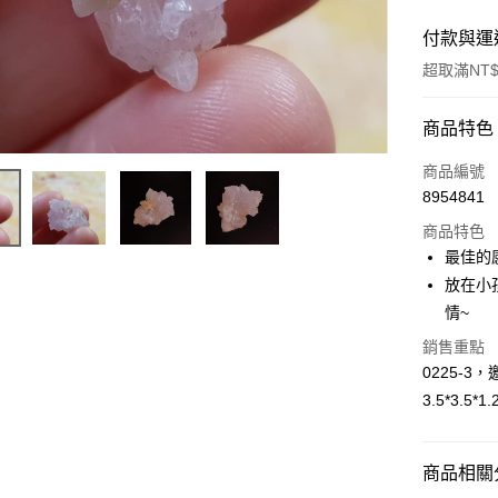
付款與運
超取滿NT$
付款方式
商品特色
信用卡一
商品編號
8954841
超商取貨
商品特色
LINE Pay
最佳的
放在小
Apple Pay
情~
街口支付
銷售重點
0225-
悠遊付
3.5*3.5
ATM付款
商品相關分
運送方式