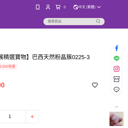
0
中文 (繁體)
展精選寶物】巴西天然粉晶簇0225-3
3,000免運
00