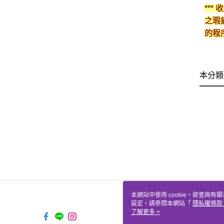
**
之瑕
的程
本分類
本網站中使用 cookie，欲查詢有關
設定，請參閱本網站「
隱私權條款
使用 cookie。
了解更多 >