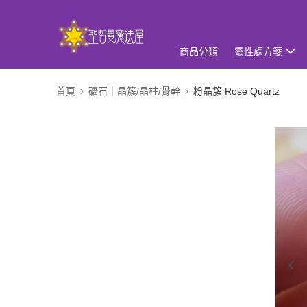
商品分類
靈性處方箋
首頁
礦石｜晶簇/晶柱/骨幹
粉晶簇 Rose Quartz