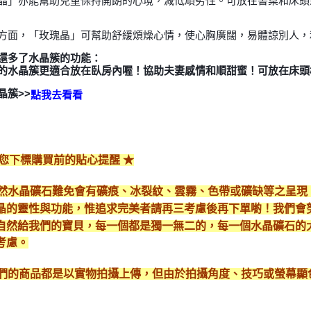
晶」亦能幫助兒童保持開朗的心境，減低頑劣性。可放在書桌和床頭
方面，「玫瑰晶」可幫助舒緩煩燥心情，使心胸廣闊，易體諒別人，
還多了水晶簇的功能：
的水晶簇更適合放在臥房內喔！協助夫妻感情和順甜蜜！可放在床頭
晶簇>>
點我去看看
給您下標購買前的貼心提醒 ★
*天然水晶礦石難免會有礦痕、冰裂紋、雲霧、色帶或礦缺等之呈
晶的靈性與功能，惟追求完美者請再三考慮後再下單喲！我們會
自然給我們的寶貝，每一個都是獨一無二的，每一個水晶礦石的
考慮。
*我們的商品都是以實物拍攝上傳，但由於拍攝角度、技巧或螢幕