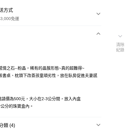
送方式
3,000免運
次付款
清除
紀錄
付款
感情之石--粉晶，稀有的晶簇形態~真的超難得~
孩書桌、枕頭下改善孩童頑劣性，放在臥房促進夫妻感
3，邀請價為500元，大小在2-3公分間，放入內盒
*1.2公分的珠寶盒內。
類 (4)