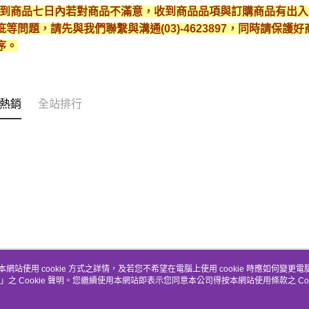
* 收到商品七日內若對商品不滿意，收到商品品項與訂購商品有出
疵等問題，請先與我們聯繫與溝通(03)-4623897，同時請保
序。
熱銷
全站排行
本網站使用 cookie 方式之詳情，及若您不希望在電腦上使用 cookie 時應如何變更電腦的
」之 Cookie 聲明。您繼續使用本網站即表示您同意本公司得按本網站使用條款之 Coo
關於我們
客服資訊
品牌故事
購物說明