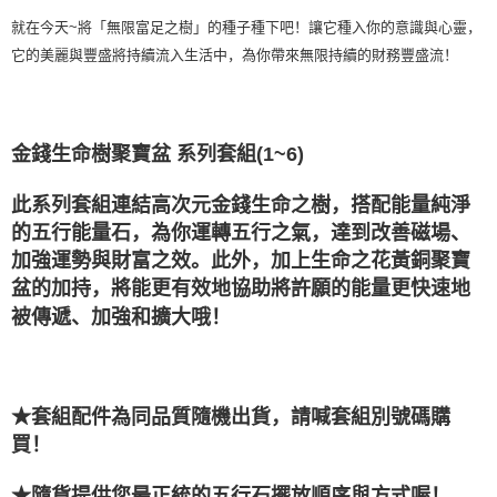
每笔NT$80，满NT$3,000(含以上)免运费
就在今天~將「無限富足之樹」的種子種下吧！讓它種入你的意識與心靈，
它的美麗與豐盛將持續流入生活中，為你帶來無限持續的財務豐盛流！
郵局幫你送（離島）
每笔NT$80，满NT$3,000(含以上)免运费
付款後門市自取
金錢生命樹聚寶盆 系列套組(1~6)
免运费
此系列套組連結高次元金錢生命之樹，搭配能量純淨
的五行能量石，為你運轉五行之氣，達到改善磁場、
加強運勢與財富之效。此外，加上生命之花黃銅聚寶
盆的加持，將能更有效地協助將許願的能量更快速地
被傳遞、加強和擴大哦！
★套組配件為同品質隨機出貨，請喊套組別號碼購
買！
★隨貨提供您最正統的五行石擺放順序與方式喔！