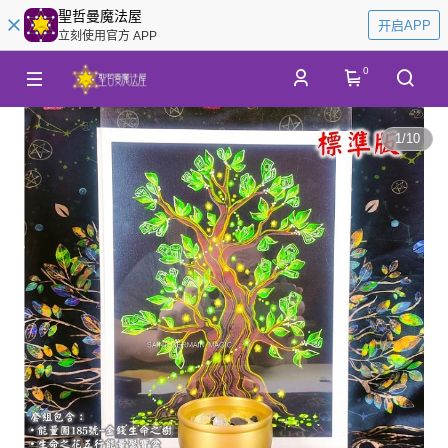
聖哲曼魔法屋
开启APP
立刻使用官方 APP
0
1
/
10