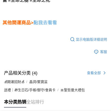
富 #生命之樹 #生命之花
其他開運商品>
點我去看看
显示电脑版详细说明
客服
产品相关分类 (4)
查看全部
💰開運招財💰
晶洞/聚寶盆
送禮｜🎁生日石/手帳/御守/會員卡
🎀聖哲曼大禮包
本分类热销
全站排行