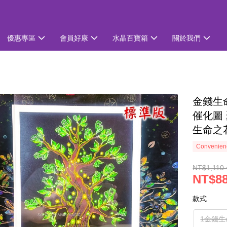
優惠專區
會員好康
水晶百寶箱
關於我們
金錢生命
催化圖 
生命之
Convenienc
NT$1,110 
NT$88
款式
1金錢