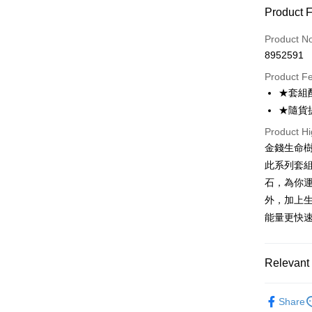
Payment
Product 
Credit Car
Product N
8952591
Convenien
Product F
LINE Pay
★套組
★隨貨
Apple Pay
Product Hi
JKOPAY
金錢生命樹
Easy Walle
此系列套
石，為你
ATM Trans
外，加上
能量更快
Shipping
全家取貨
Relevant 
NT$80/orde
💰開運招財
7-11取貨
Share