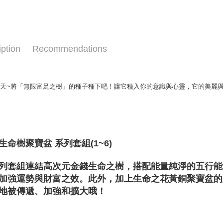
送禮｜🎁
NT$80/orde
神聖圖騰｜
賣家宅配
聖哲曼精選
NT$80/orde
iption
Recommendations
郵局幫你
NT$80/orde
天~將「無限富足之樹」的種子種下吧！讓它種入你的意識與心靈，它的美麗
付款後門
Free shipp
生命樹聚寶盆 系列套組(1~6)
列套組連結高次元金錢生命之樹，搭配能量純淨的五行能
加強運勢與財富之效。此外，加上生命之花黃銅聚寶盆的
地被傳遞、加強和擴大哦！