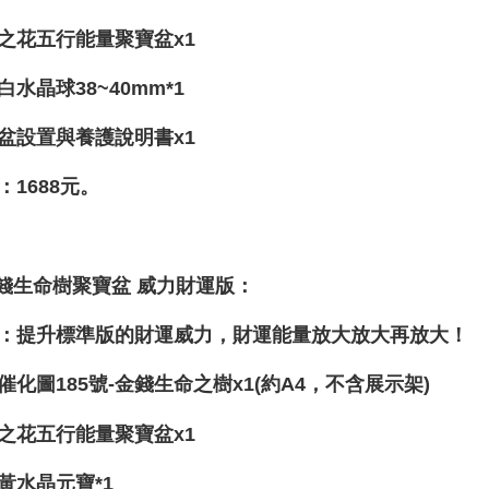
之花五行能量聚寶盆x1
白水晶球38~40mm*1
盆設置與養護說明書x1
：1688元。
金錢生命樹聚寶盆 威力財運版：
：提升標準版的財運威力，財運能量放大放大再放大！
催化圖185號-金錢生命之樹x1(約A4，不含展示架)
之花五行能量聚寶盆x1
黃水晶元寶*1