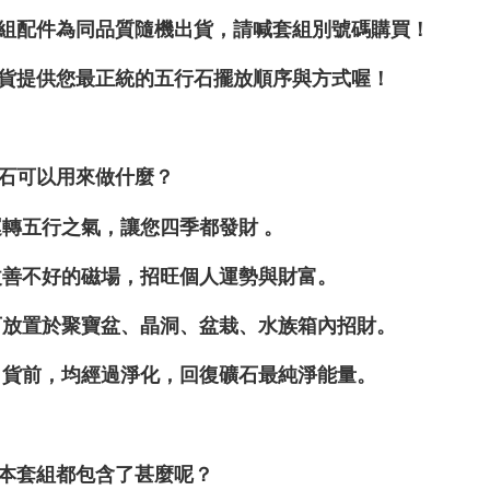
組配件為同品質隨機出貨，請喊套組別號碼購買！
貨提供您最正統的五行石擺放順序與方式喔！
石可以用來做什麼？
運轉五行之氣，讓您四季都發財 。
改善不好的磁場，招旺個人運勢與財富。
可放置於聚寶盆、晶洞、盆栽、水族箱內招財。
出貨前，均經過淨化，回復礦石最純淨能量。
本套組都包含了甚麼呢？