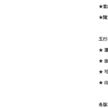
★套
★隨
五行
★ 
★ 
★ 
★ 
各版