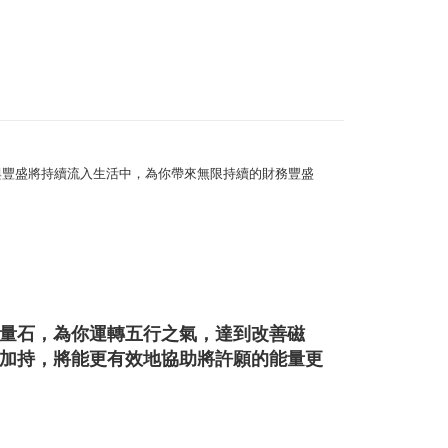
生日石/手帳/御守/會員卡
🎀聖哲曼大禮包
r | Free shipping on orders of NT$3,000 or more
🕉金屬貼/開運符/相關商品
生命之樹
幫您送（台灣）
套組💝
招財/納福
r | Free shipping on orders of NT$3,000 or more
送（離島）
r | Free shipping on orders of NT$3,000 or more
與豐盛將持續流入生活中，為你帶來無限持續的財務豐盛
市自取
ing
量石，為你運轉五行之氣，達到改善磁
加持，將能更有效地協助將許願的能量更