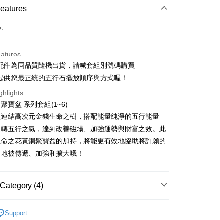
 Method
Features
d (Full Payment)
o.
ce Store Pickup and Pay
eatures
配件為同品質隨機出貨，請喊套組別號碼購買！
提供您最正統的五行石擺放順序與方式喔！
ghlights
聚寶盆 系列套組(1~6)
t
組連結高次元金錢生命之樹，搭配能量純淨的五行能量
運轉五行之氣，達到改善磁場、加強運勢與財富之效。此
fer
生命之花黃銅聚寶盆的加持，將能更有效地協助將許願的
速地被傳遞、加強和擴大哦！
 Method
付款
Category (4)
r | Free shipping on orders of NT$3,000 or more
💰
晶洞/聚寶盆
付款
Support