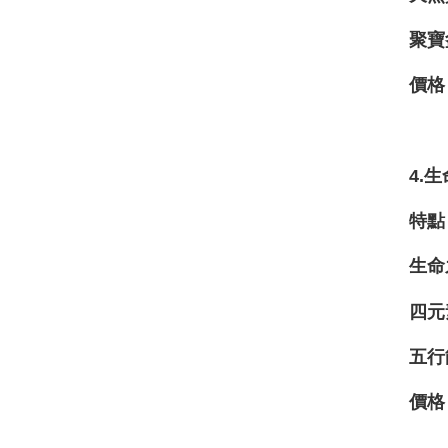
聚寶
價格
4.
特點
生命
四元
五行
價格