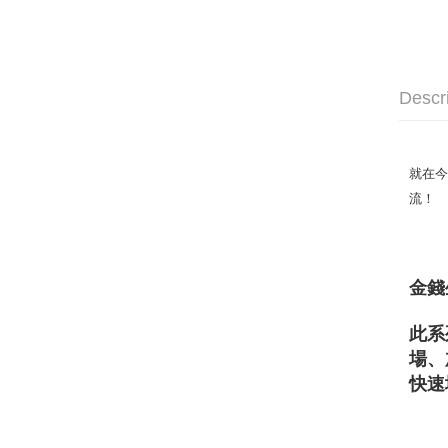
Descr
就在今
流！
金錢
此系
場、
快速