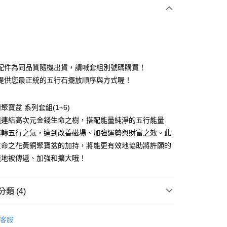
次付款
付款
配件為同品質隨機出貨，請喊套組別號碼購買！
提供您最正統的五行石擺放順序與方式喔！
聚寶盆 系列套組(1~6)
組連結高次元金錢生命之樹，搭配能量純淨的五行能量
運轉五行之氣，達到改善磁場、加強運勢與財富之效。此
生命之花黃銅聚寶盆的加持，將能更有效地協助將許願的
速地被傳遞、加強和擴大哦！
付款
類 (4)
0，滿NT$3,000(含以上)免運費
💰
晶洞/聚寶盆
客服
付款