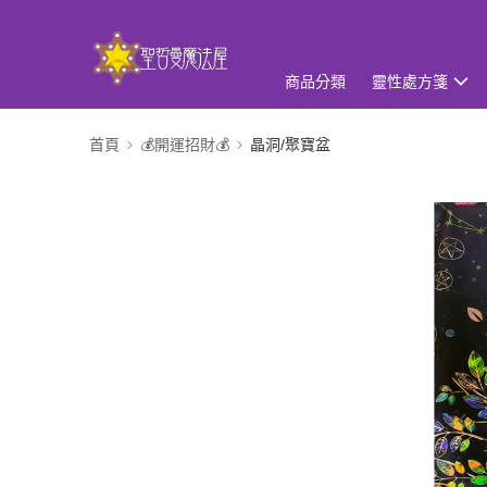
商品分類
靈性處方箋
首頁
💰開運招財💰
晶洞/聚寶盆