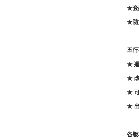
★套
★隨
五行
★ 
★ 
★ 
★ 
各版