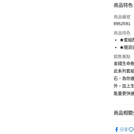
付款方式
商品特色
信用卡一
商品編號
8952591
超商取貨
商品特色
LINE Pay
★套組
★隨貨
Apple Pay
銷售重點
街口支付
金錢生命樹
此系列套
悠遊付
石，為你
ATM付款
外，加上
能量更快
運送方式
全家取貨
商品相關分
每筆NT$8
💰開運招財
分享
7-11取貨