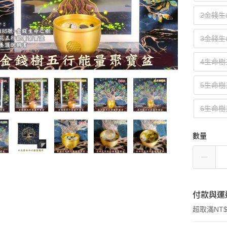
2金錢
3金錢
4生命
5生命
6生命
數量
付款與運
超取滿NT$