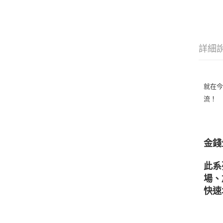
詳細
就在今
流！
金錢
此系
場、
快速