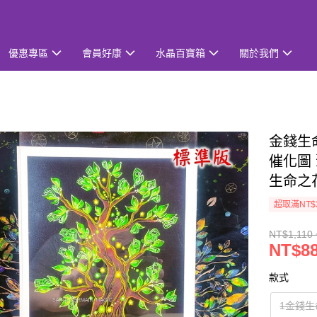
優惠專區
會員好康
水晶百寶箱
關於我們
金錢生命
催化圖 
生命之
超取滿NT$
NT$1,110 
NT$88
款式
1金錢