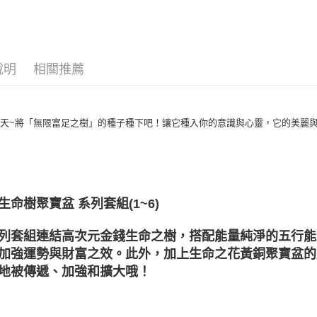
送禮｜🎁
每筆NT$8
神聖圖騰｜
賣家宅配
聖哲曼精選
每筆NT$8
說明
相關推薦
郵局幫你
每筆NT$8
天~將「無限富足之樹」的種子種下吧！讓它種入你的意識與心靈，它的美麗
付款後門
免運費
生命樹聚寶盆 系列套組(1~6)
列套組連結高次元金錢生命之樹，搭配能量純淨的五行能
加強運勢與財富之效。此外，加上生命之花黃銅聚寶盆的
地被傳遞、加強和擴大哦！