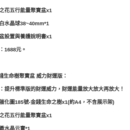
之花五行能量聚寶盆x1
白水晶球38~40mm*1
盆設置與養護說明書x1
：1688元。
金錢生命樹聚寶盆 威力財運版：
：提升標準版的財運威力，財運能量放大放大再放大！
催化圖185號-金錢生命之樹x1(約A4，不含展示架)
之花五行能量聚寶盆x1
黃水晶元寶*1