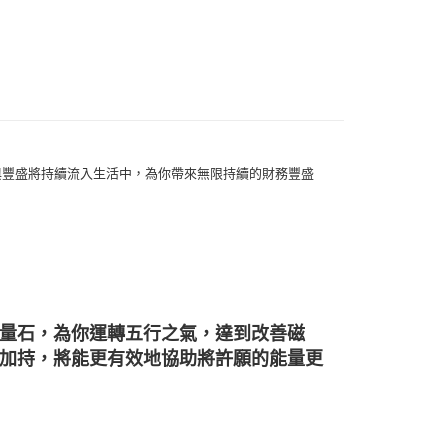
生日石/手帳/御守/會員卡
🎀聖哲曼大禮包
0，滿NT$3,000(含以上)免運費
🕉金屬貼/開運符/相關商品
生命之樹
幫您送（台灣）
套組💝
招財/納福
0，滿NT$3,000(含以上)免運費
送（離島）
0，滿NT$3,000(含以上)免運費
與豐盛將持續流入生活中，為你帶來無限持續的財務豐盛
市自取
量石，為你運轉五行之氣，達到改善磁
加持，將能更有效地協助將許願的能量更