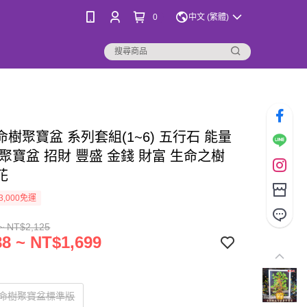
0
中文 (繁體)
樹聚寶盆 系列套組(1~6) 五行石 能量
聚寶盆 招財 豐盛 金錢 財富 生命之樹
花
3,000免運
~ NT$2,125
8 ~ NT$1,699
生命樹聚寶盆標準版