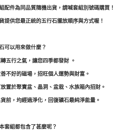
組配件為同品質隨機出貨，請喊套組別號碼購買！
貨提供您最正統的五行石擺放順序與方式喔！
石可以用來做什麼？
運轉五行之氣，讓您四季都發財 。
改善不好的磁場，招旺個人運勢與財富。
可放置於聚寶盆、晶洞、盆栽、水族箱內招財。
出貨前，均經過淨化，回復礦石最純淨能量。
本套組都包含了甚麼呢？